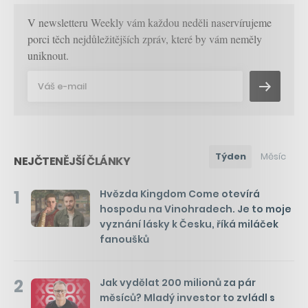
V newsletteru Weekly vám každou neděli naservírujeme
porci těch nejdůležitějších zpráv, které by vám neměly
uniknout.
Týden
Měsíc
NEJČTENĚJŠÍ ČLÁNKY
1
Hvězda Kingdom Come otevírá
hospodu na Vinohradech. Je to moje
vyznání lásky k Česku, říká miláček
fanoušků
2
Jak vydělat 200 milionů za pár
měsíců? Mladý investor to zvládl s