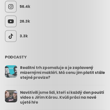
56.4k
26.3k
3.3k
PODCASTY
Realitní trh zpomaluje a je zaplavený
mizernými makléři. Má cenu jim platit stále
stejné provize?
Navštívili jsme lidi, kteří si každý den pouští
video s Jiřím Károu. Kvůli práci na nové
ujeté hře