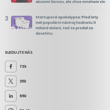
akciemi Xeroxu, ale chce mnohem víc
3
Startupová apokalypsa: Před lety
měl populární nástroj hodnotu 11
miliard dolarů, teď se prodal za
desetinu
SLEDUJTE NÁS
73k
25k
65k