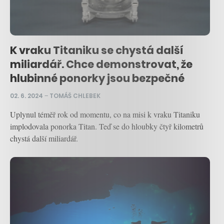
K vraku Titaniku se chystá další
miliardář. Chce demonstrovat, že
hlubinné ponorky jsou bezpečné
02. 6. 2024
–
TOMÁŠ CHLEBEK
Uplynul téměř rok od momentu, co na misi k vraku Titaniku
implodovala ponorka Titan. Teď se do hloubky čtyř kilometrů
chystá další miliardář.