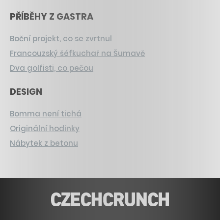
PŘÍBĚHY Z GASTRA
Boční projekt, co se zvrtnul
Francouzský šéfkuchař na Šumavě
Dva golfisti, co pečou
DESIGN
Bomma není tichá
Originální hodinky
Nábytek z betonu