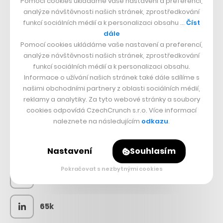
Pomocí cookies ukládáme vaše nastavení a preferencí,
analýze návštěvnosti našich stránek, zprostředkování
funkcí sociálních médií a k personalizaci obsahu …
Číst
dále
Pomocí cookies ukládáme vaše nastavení a preferencí,
analýze návštěvnosti našich stránek, zprostředkování
funkcí sociálních médií a k personalizaci obsahu.
Informace o užívání našich stránek také dále sdílíme s
našimi obchodními partnery z oblasti sociálních médií,
reklamy a analytiky. Za tyto webové stránky a soubory
cookies odpovídá CzechCrunch s.r.o. Více informací
SLEDUJTE NÁS
naleznete na následujícím
odkazu
.
73k
Nastavení
Souhlasím
Pokračovat s nezbytnými cookies
25k
65k