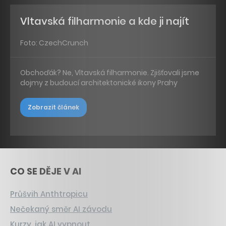
Vltavská filharmonie a kde ji najít
Foto: CzechCrunch
Obchoďák? Ne, Vltavská filharmonie. Zjišťovali jsme
dojmy z budoucí architektonické ikony Prahy
Zobrazit článek
CO SE DĚJE V AI
Průšvih Anthtropicu
Nečekaný směr AI závodu
Kurzy, jak AI vypnout