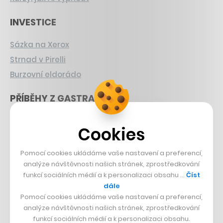
INVESTICE
Sázka na Xerox
Strnad v Pirelli
Burzovní eldorádo
PŘÍBĚHY Z GASTRA
Boční projekt, co se zvrtnul
Cookies
Francouzský šéfkuchař na Šumavě
Dva golfisti, co pečou
Pomocí cookies ukládáme vaše nastavení a preferencí,
analýze návštěvnosti našich stránek, zprostředkování
DESIGN
funkcí sociálních médií a k personalizaci obsahu …
Číst
dále
Bomma není tichá
Pomocí cookies ukládáme vaše nastavení a preferencí,
analýze návštěvnosti našich stránek, zprostředkování
Originální hodinky
funkcí sociálních médií a k personalizaci obsahu.