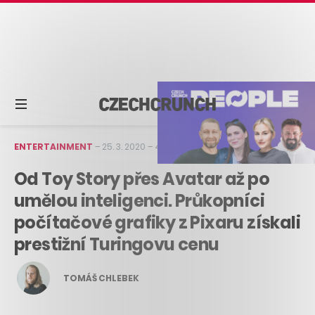
ENTERTAINMENT
–
25. 3. 2020
–
4 min čtení
Od Toy Story přes Avatar až po
umělou inteligenci. Průkopníci
počítačové grafiky z Pixaru získali
prestižní Turingovu cenu
TOMÁŠ CHLEBEK