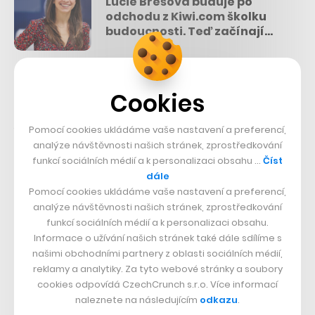
Lucie Brešová buduje po
odchodu z Kiwi.com školku
budoucnosti. Teď začínají
učit děti i online na dálku
Ještě před vznikem
Toy Story
sehrál RenderMan
Cookies
důležitou roli ve filmech
Terminátor 2: Den zúčtování
a
Jurský park
, jejichž digitální efekty ani v současném
Pomocí cookies ukládáme vaše nastavení a preferencí,
kontextu nenaruší divákův vjem uvěřitelnosti. Bez
analýze návštěvnosti našich stránek, zprostředkování
funkcí sociálních médií a k personalizaci obsahu …
Číst
průkopnické práce počítačových vědců by také mnohem
dále
později jen těžko vznikly vizuální spektákly jako
Pomocí cookies ukládáme vaše nastavení a preferencí,
analýze návštěvnosti našich stránek, zprostředkování
Titanic
,
Pán prstenů
nebo
Avatar
.
funkcí sociálních médií a k personalizaci obsahu.
Informace o užívání našich stránek také dále sdílíme s
Catmull, Hanrahan a další za RenderMana v roce 1993
našimi obchodními partnery z oblasti sociálních médií,
dostali technickou cenu filmové Akademie, spadající
reklamy a analytiky. Za tyto webové stránky a soubory
cookies odpovídá CzechCrunch s.r.o. Více informací
pod Oscary. Oba pak byli za svůj technologický přínos
naleznete na následujícím
odkazu
.
touto institucí oceněni ještě dvakrát. Catmull si přitom