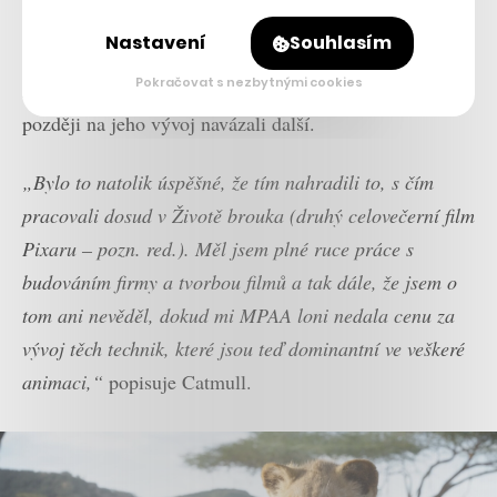
podle svých slov sám nebyl tak docela vědom vlastního
Nastavení
Souhlasím
vlivu, když ještě v postgraduálním studiu vymyslel
Pokračovat s nezbytnými cookies
nový způsob práce s povrchy v počítači. O mnoho let
později na jeho vývoj navázali další.
„Bylo to natolik úspěšné, že tím nahradili to, s čím
pracovali dosud v Životě brouka (druhý celovečerní film
Pixaru – pozn. red.). Měl jsem plné ruce práce s
budováním firmy a tvorbou filmů a tak dále, že jsem o
tom ani nevěděl, dokud mi MPAA loni nedala cenu za
vývoj těch technik, které jsou teď dominantní ve veškeré
animaci,“
popisuje Catmull.