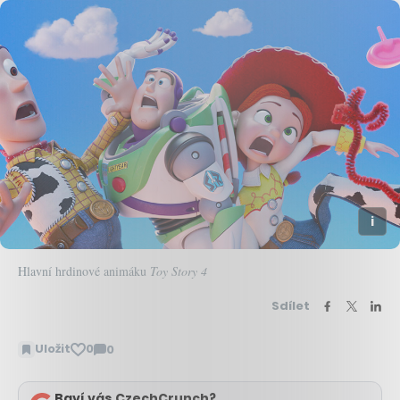
Hlavní hrdinové animáku
Toy Story 4
Sdílet
Uložit
0
0
Zobrazit
komentáře
Baví vás CzechCrunch?