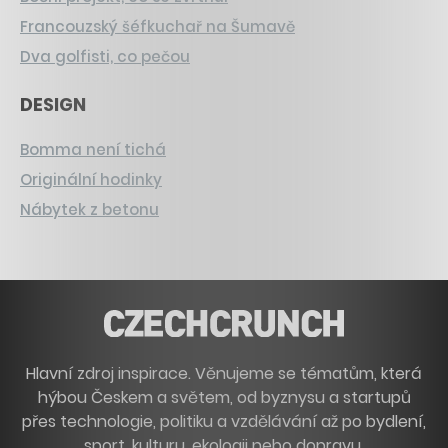
Francouzský šéfkuchař na Šumavě
Dva golfisti, co pečou
DESIGN
Bomma není tichá
Originální hodinky
Nábytek z betonu
Hlavní zdroj inspirace. Věnujeme se tématům, která
hýbou Českem a světem, od byznysu a startupů
přes technologie, politiku a vzdělávání až po bydlení,
sport, kulturu, ekologii nebo dopravu.