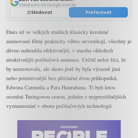
Vídejte ho na Googlu častěji.
Sledovat
Preferovat
Dnes už ve velkých studiích klasicky kreslené
animované filmy prakticky vůbec nevznikají, všechny je
dávno nahradila efektivnější, v mnoha ohledech
atraktivnější počítačová animace. Určitě nelze říci, že
by neexistovala, ale skoro jistě by byla výrazně jiná
nebo primitivnější bez přičinění dvou průkopníků,
Edwina Catmulla a Pata Hanrahana. Ti byli letos
oceněni Turingovou cenou, jedním z nejprestižnějších
vyznamenání v oboru počítačových technologií.