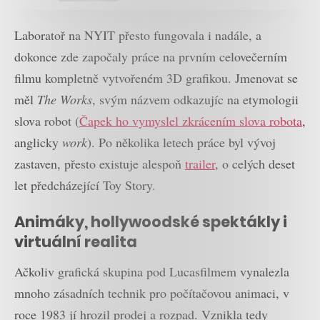
Laboratoř na NYIT přesto fungovala i nadále, a
dokonce zde započaly práce na prvním celovečerním
filmu kompletně vytvořeném 3D grafikou. Jmenovat se
měl
The Works
, svým názvem odkazujíc na etymologii
slova robot (
Čapek ho vymyslel zkrácením slova robota
,
anglicky
work
). Po několika letech práce byl vývoj
zastaven, přesto existuje alespoň
trailer
, o celých deset
let předcházející Toy Story.
Animáky, hollywoodské spektákly i
virtuální realita
Ačkoliv grafická skupina pod Lucasfilmem vynalezla
mnoho zásadních technik pro počítačovou animaci, v
roce 1983 jí hrozil prodej a rozpad. Vznikla tedy