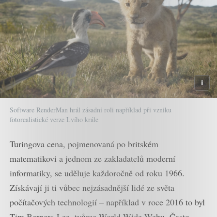
Software RenderMan hrál zásadní roli například při vzniku
fotorealistické verze Lvího krále
Turingova cena, pojmenovaná po britském
matematikovi a jednom ze zakladatelů moderní
informatiky, se uděluje každoročně od roku 1966.
Získávají ji ti vůbec nejzásadnější lidé ze světa
počítačových technologií – například v roce 2016 to byl
Tim Berners-Lee, tvůrce World Wide Webu. Často