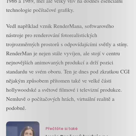
1986 a 1989, měl ale velký vliv na dodnes esenciální
technologie počítačové grafiky.
Vedl například vznik RenderMana, softwarového
nástroje pro renderování fotorealistických
trojrozměrných prostorů s odpovídajícími světly a stíny.
RenderMan je nejen stále vyvíjen, ale stojí v centru
nejnovějších animovaných produkcí a drží pozici
standardu ve svém oboru. Ten je dnes pod zkratkou CGI
nějakým způsobem přítomen také ve velké části
hollywoodské a světové filmové i televizní produkce.
Nemluvě o počítačových hrách, virtuální realitě a
podobně.
Přečtěte si také