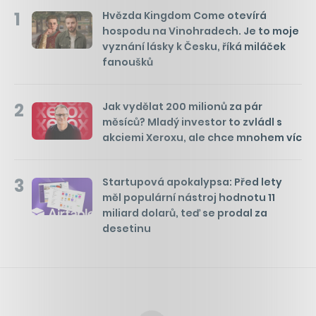
1
Hvězda Kingdom Come otevírá
hospodu na Vinohradech. Je to moje
vyznání lásky k Česku, říká miláček
fanoušků
2
Jak vydělat 200 milionů za pár
měsíců? Mladý investor to zvládl s
akciemi Xeroxu, ale chce mnohem víc
3
Startupová apokalypsa: Před lety
měl populární nástroj hodnotu 11
miliard dolarů, teď se prodal za
desetinu