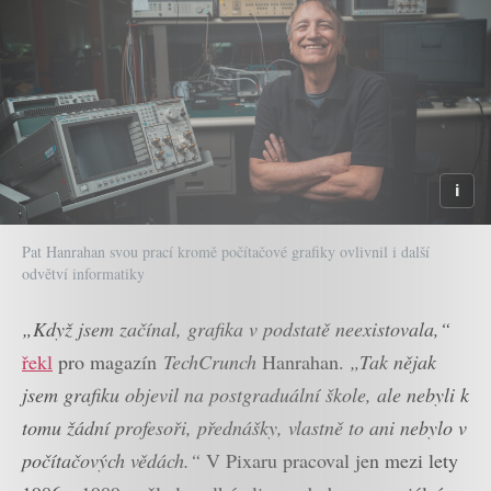
Pat Hanrahan svou prací kromě počítačové grafiky ovlivnil i další
odvětví informatiky
„Když jsem začínal, grafika v podstatě neexistovala,“
řekl
pro magazín
TechCrunch
Hanrahan.
„Tak nějak
jsem grafiku objevil na postgraduální škole, ale nebyli k
tomu žádní profesoři, přednášky, vlastně to ani nebylo v
počítačových vědách.“
V Pixaru pracoval jen mezi lety