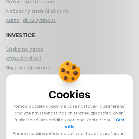
Průšvih Anthtropicu
Nečekaný směr AI závodu
Kurzy, jak AI vypnout
INVESTICE
Sázka na Xerox
Strnad v Pirelli
Burzovní eldorádo
PŘÍBĚHY Z GASTRA
Cookies
Boční projekt, co se zvrtnul
Francouzský šéfkuchař na Šumavě
Pomocí cookies ukládáme vaše nastavení a preferencí,
analýze návštěvnosti našich stránek, zprostředkování
Dva golfisti, co pečou
funkcí sociálních médií a k personalizaci obsahu …
Číst
dále
DESIGN
Pomocí cookies ukládáme vaše nastavení a preferencí,