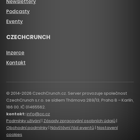
Newslettery
Podcasty
Eventy
CZECHCRUNCH
Inzerce
Kontakt
© 2014-2026 CzechCrunch.cz. Server provozuje společnost
CzechCrunch s.r.o. se sídlem Thámova 289/13, Praha 8 – Karlín,
186 00. IČ 01465562.
kontakt:
info@cc.cz
Podmínky užívání
|
Zásady zpracování osobních údajů
|
Obchodní podmínky
|
Návštěvní řád eventů
|
Nastavení
cookies