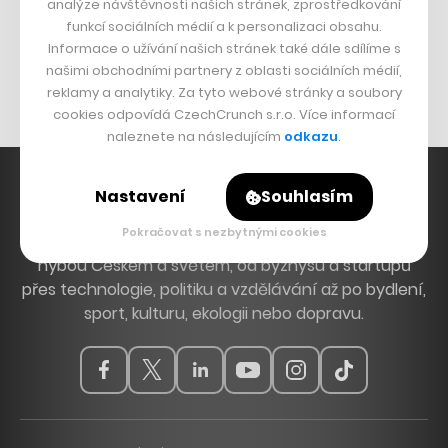
analýze návštěvnosti našich stránek, zprostředkování
Bomma není tichá
funkcí sociálních médií a k personalizaci obsahu.
Originální hodinky
Informace o užívání našich stránek také dále sdílíme s
našimi obchodními partnery z oblasti sociálních médií,
Nábytek z betonu
reklamy a analytiky. Za tyto webové stránky a soubory
cookies odpovídá CzechCrunch s.r.o. Více informací
naleznete na následujícím
odkazu
.
Nastavení
Souhlasím
Pokračovat s nezbytnými cookies
Hlavní zdroj inspirace. Věnujeme se tématům, která
hýbou Českem a světem, od byznysu a startupů
přes technologie, politiku a vzdělávání až po bydlení,
sport, kulturu, ekologii nebo dopravu.