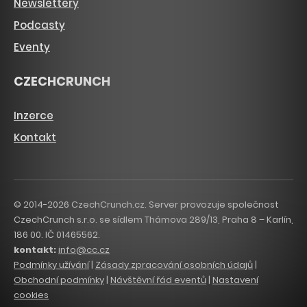
Newslettery
Podcasty
Eventy
CZECHCRUNCH
Inzerce
Kontakt
© 2014-2026 CzechCrunch.cz. Server provozuje společnost
CzechCrunch s.r.o. se sídlem Thámova 289/13, Praha 8 – Karlín,
186 00. IČ 01465562.
kontakt:
info@cc.cz
Podmínky užívání
|
Zásady zpracování osobních údajů
|
Obchodní podmínky
|
Návštěvní řád eventů
|
Nastavení
cookies