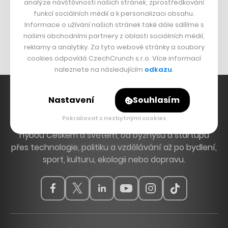
analýze návštěvnosti našich stránek, zprostředkování
Bomma není tichá
funkcí sociálních médií a k personalizaci obsahu.
Originální hodinky
Informace o užívání našich stránek také dále sdílíme s
našimi obchodními partnery z oblasti sociálních médií,
Nábytek z betonu
reklamy a analytiky. Za tyto webové stránky a soubory
cookies odpovídá CzechCrunch s.r.o. Více informací
naleznete na následujícím
odkazu
.
Nastavení
Souhlasím
Pokračovat s nezbytnými cookies
Hlavní zdroj inspirace. Věnujeme se tématům, která
hýbou Českem a světem, od byznysu a startupů
přes technologie, politiku a vzdělávání až po bydlení,
sport, kulturu, ekologii nebo dopravu.