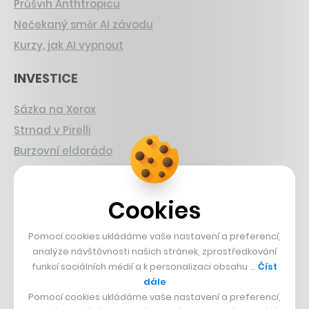
Průšvih Anthtropicu
Nečekaný směr AI závodu
Kurzy, jak AI vypnout
INVESTICE
Sázka na Xerox
Strnad v Pirelli
Burzovní eldorádo
PŘÍBĚHY Z GASTRA
Cookies
Boční projekt, co se zvrtnul
Francouzský šéfkuchař na Šumavě
Pomocí cookies ukládáme vaše nastavení a preferencí,
analýze návštěvnosti našich stránek, zprostředkování
Dva golfisti, co pečou
funkcí sociálních médií a k personalizaci obsahu …
Číst
dále
DESIGN
Pomocí cookies ukládáme vaše nastavení a preferencí,