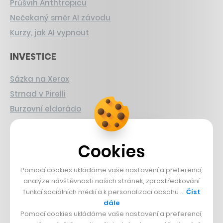
Průšvih Anthtropicu
Nečekaný směr AI závodu
Kurzy, jak AI vypnout
INVESTICE
Sázka na Xerox
Strnad v Pirelli
Burzovní eldorádo
PŘÍBĚHY Z GASTRA
Cookies
Boční projekt, co se zvrtnul
Francouzský šéfkuchař na Šumavě
Pomocí cookies ukládáme vaše nastavení a preferencí,
analýze návštěvnosti našich stránek, zprostředkování
Dva golfisti, co pečou
funkcí sociálních médií a k personalizaci obsahu …
Číst
dále
DESIGN
Pomocí cookies ukládáme vaše nastavení a preferencí,