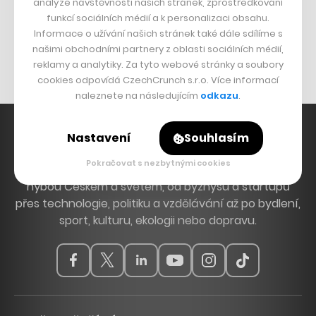
analýze návštěvnosti našich stránek, zprostředkování
Bomma není tichá
funkcí sociálních médií a k personalizaci obsahu.
Originální hodinky
Informace o užívání našich stránek také dále sdílíme s
našimi obchodními partnery z oblasti sociálních médií,
Nábytek z betonu
reklamy a analytiky. Za tyto webové stránky a soubory
cookies odpovídá CzechCrunch s.r.o. Více informací
naleznete na následujícím
odkazu
.
Nastavení
Souhlasím
Pokračovat s nezbytnými cookies
Hlavní zdroj inspirace. Věnujeme se tématům, která
hýbou Českem a světem, od byznysu a startupů
přes technologie, politiku a vzdělávání až po bydlení,
sport, kulturu, ekologii nebo dopravu.