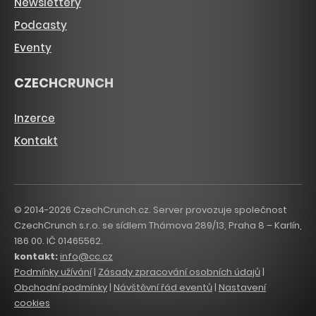
Newslettery
Podcasty
Eventy
CZECHCRUNCH
Inzerce
Kontakt
© 2014-2026 CzechCrunch.cz. Server provozuje společnost
CzechCrunch s.r.o. se sídlem Thámova 289/13, Praha 8 – Karlín,
186 00. IČ 01465562.
kontakt:
info@cc.cz
Podmínky užívání
|
Zásady zpracování osobních údajů
|
Obchodní podmínky
|
Návštěvní řád eventů
|
Nastavení
cookies