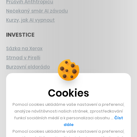
Průšvih Anthtropicu
Nečekaný směr AI závodu
Kurzy, jak AI vypnout
INVESTICE
Sázka na Xerox
Strnad v Pirelli
Burzovní eldorádo
PŘÍBĚHY Z GASTRA
Cookies
Boční projekt, co se zvrtnul
Francouzský šéfkuchař na Šumavě
Pomocí cookies ukládáme vaše nastavení a preferencí,
analýze návštěvnosti našich stránek, zprostředkování
Dva golfisti, co pečou
funkcí sociálních médií a k personalizaci obsahu …
Číst
dále
DESIGN
Pomocí cookies ukládáme vaše nastavení a preferencí,