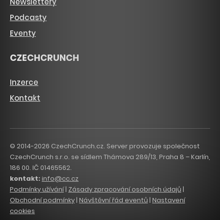
Newslettery
Podcasty
Eventy
CZECHCRUNCH
Inzerce
Kontakt
© 2014-2026 CzechCrunch.cz. Server provozuje společnost
CzechCrunch s.r.o. se sídlem Thámova 289/13, Praha 8 – Karlín,
186 00. IČ 01465562.
kontakt:
info@cc.cz
Podmínky užívání
|
Zásady zpracování osobních údajů
|
Obchodní podmínky
|
Návštěvní řád eventů
|
Nastavení
cookies