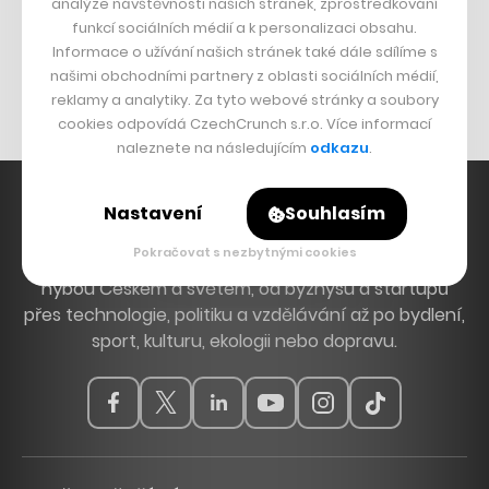
analýze návštěvnosti našich stránek, zprostředkování
Bomma není tichá
funkcí sociálních médií a k personalizaci obsahu.
Originální hodinky
Informace o užívání našich stránek také dále sdílíme s
našimi obchodními partnery z oblasti sociálních médií,
Nábytek z betonu
reklamy a analytiky. Za tyto webové stránky a soubory
cookies odpovídá CzechCrunch s.r.o. Více informací
naleznete na následujícím
odkazu
.
Nastavení
Souhlasím
Pokračovat s nezbytnými cookies
Hlavní zdroj inspirace. Věnujeme se tématům, která
hýbou Českem a světem, od byznysu a startupů
přes technologie, politiku a vzdělávání až po bydlení,
sport, kulturu, ekologii nebo dopravu.