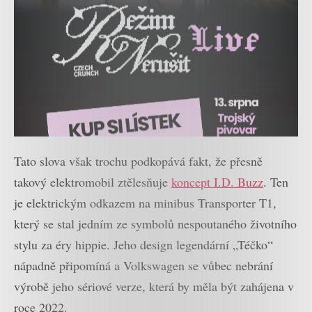
Tato slova však trochu podkopává fakt, že přesně
takový elektromobil ztělesňuje
koncept I.D. Buzz
. Ten
je elektrickým odkazem na minibus Transporter T1,
který se stal jedním ze symbolů nespoutaného životního
stylu za éry hippie. Jeho design legendární „Téčko“
nápadně připomíná a Volkswagen se vůbec nebrání
výrobě jeho sériové verze, která by měla být zahájena v
roce 2022.