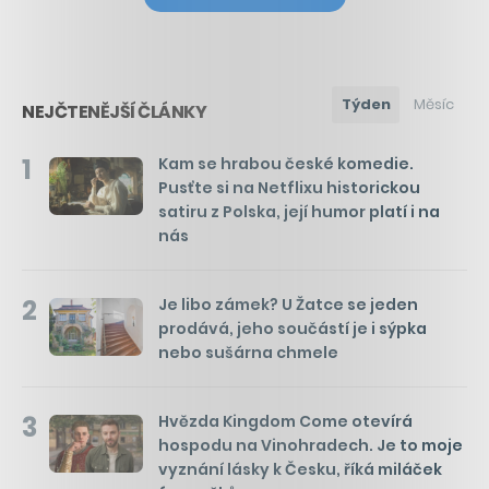
Týden
Měsíc
NEJČTENĚJŠÍ ČLÁNKY
1
Kam se hrabou české komedie.
Pusťte si na Netflixu historickou
satiru z Polska, její humor platí i na
nás
2
Je libo zámek? U Žatce se jeden
prodává, jeho součástí je i sýpka
nebo sušárna chmele
3
Hvězda Kingdom Come otevírá
hospodu na Vinohradech. Je to moje
vyznání lásky k Česku, říká miláček