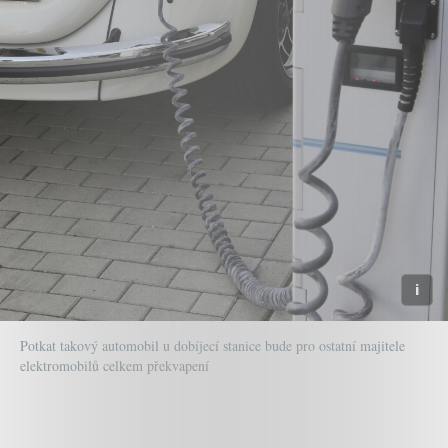
Potkat takový automobil u dobíjecí stanice bude pro ostatní majitele
elektromobilů celkem překvapení