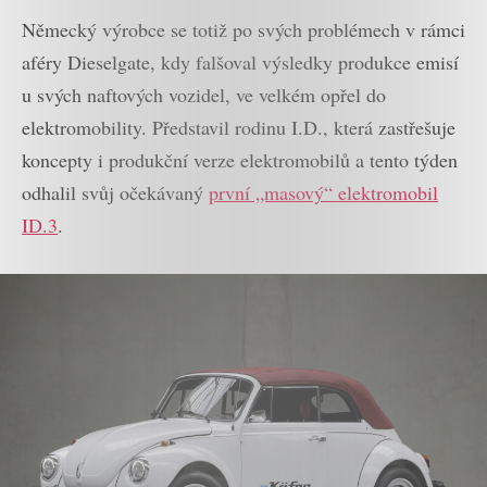
Německý výrobce se totiž po svých problémech v rámci
aféry Dieselgate, kdy falšoval výsledky produkce emisí
u svých naftových vozidel, ve velkém opřel do
elektromobility. Představil rodinu I.D., která zastřešuje
koncepty i produkční verze elektromobilů a tento týden
odhalil svůj očekávaný
první „masový“ elektromobil
ID.3
.