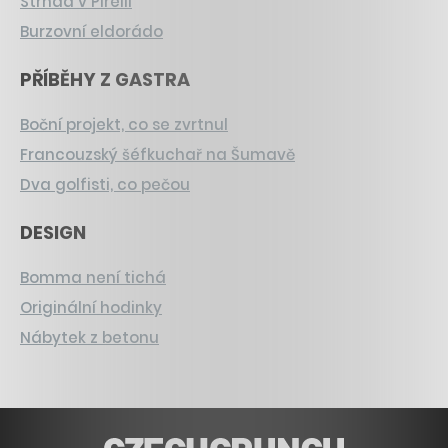
Strnad v Pirelli
Burzovní eldorádo
PŘÍBĚHY Z GASTRA
Boční projekt, co se zvrtnul
Francouzský šéfkuchař na Šumavě
Dva golfisti, co pečou
DESIGN
Bomma není tichá
Originální hodinky
Nábytek z betonu