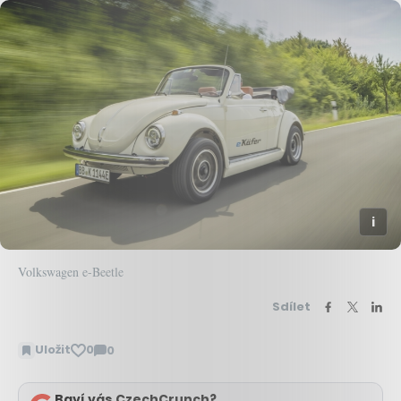
Volkswagen e-Beetle
Sdílet
Uložit
0
0
Zobrazit
komentáře
Baví vás CzechCrunch?