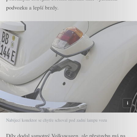
podvozku a lepší brzdy.
Nabíjecí konektor se chytře schoval pod zadní lampu vozu
Díly dodal samotný Volkswagen, ale přestavbu má na