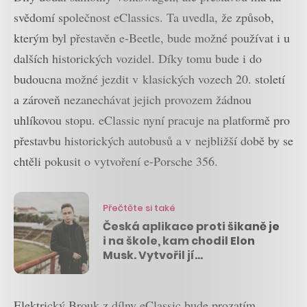
svědomí společnost eClassics. Ta uvedla, že způsob,
kterým byl přestavěn e-Beetle, bude možné používat i u
dalších historických vozidel. Díky tomu bude i do
budoucna možné jezdit v klasických vozech 20. století
a zároveň nezanechávat jejich provozem žádnou
uhlíkovou stopu. eClassic nyní pracuje na platformě pro
přestavbu historických autobusů a v nejbližší době by se
chtěli pokusit o vytvoření e-Porsche 356.
Přečtěte si také
Česká aplikace proti šikaně je
i na škole, kam chodil Elon
Musk. Vytvořil jí
devatenáctiletý podnikatel z
Brna
Elektrický Brouk z dílny eClassic bude prozatím