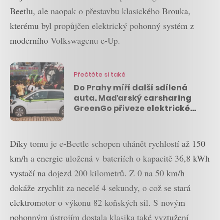
Beetlu, ale naopak o přestavbu klasického Brouka,
kterému byl propůjčen elektrický pohonný systém z
moderního Volkswagenu e-Up.
Přečtěte si také
Do Prahy míří další sdílená
auta. Maďarský carsharing
GreenGo přiveze elektrické
Volkswageny e-Up
Díky tomu je e-Beetle schopen uhánět rychlostí až 150
km/h a energie uložená v bateriích o kapacitě 36,8 kWh
vystačí na dojezd 200 kilometrů. Z 0 na 50 km/h
dokáže zrychlit za necelé 4 sekundy, o což se stará
elektromotor o výkonu 82 koňských sil. S novým
pohonným ústrojím dostala klasika také vyztužení