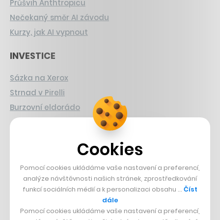
Průšvih Anthtropicu
Nečekaný směr AI závodu
Kurzy, jak AI vypnout
INVESTICE
Sázka na Xerox
Strnad v Pirelli
Burzovní eldorádo
PŘÍBĚHY Z GASTRA
Cookies
Boční projekt, co se zvrtnul
Francouzský šéfkuchař na Šumavě
Pomocí cookies ukládáme vaše nastavení a preferencí,
analýze návštěvnosti našich stránek, zprostředkování
Dva golfisti, co pečou
funkcí sociálních médií a k personalizaci obsahu …
Číst
dále
DESIGN
Pomocí cookies ukládáme vaše nastavení a preferencí,