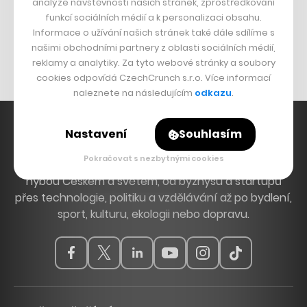
analýze návštěvnosti našich stránek, zprostředkování
Bomma není tichá
funkcí sociálních médií a k personalizaci obsahu.
Originální hodinky
Informace o užívání našich stránek také dále sdílíme s
našimi obchodními partnery z oblasti sociálních médií,
Nábytek z betonu
reklamy a analytiky. Za tyto webové stránky a soubory
cookies odpovídá CzechCrunch s.r.o. Více informací
naleznete na následujícím
odkazu
.
Nastavení
Souhlasím
Pokračovat s nezbytnými cookies
Hlavní zdroj inspirace. Věnujeme se tématům, která
hýbou Českem a světem, od byznysu a startupů
přes technologie, politiku a vzdělávání až po bydlení,
sport, kulturu, ekologii nebo dopravu.