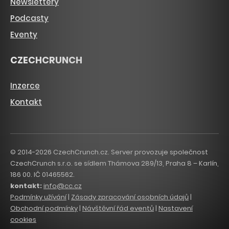
Newslettery
Podcasty
Eventy
CZECHCRUNCH
Inzerce
Kontakt
© 2014-2026 CzechCrunch.cz. Server provozuje společnost
CzechCrunch s.r.o. se sídlem Thámova 289/13, Praha 8 – Karlín,
186 00. IČ 01465562.
kontakt:
info@cc.cz
Podmínky užívání
|
Zásady zpracování osobních údajů
|
Obchodní podmínky
|
Návštěvní řád eventů
|
Nastavení
cookies