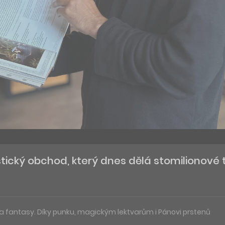
tastický obchod, který dnes dělá stomilionové 
 a fantasy. Díky punku, magickým lektvarům i Pánovi prstenů