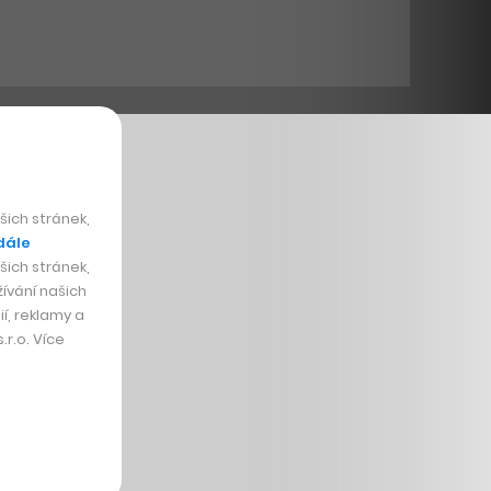
ich stránek,
dále
ich stránek,
ívání našich
í, reklamy a
r.o. Více