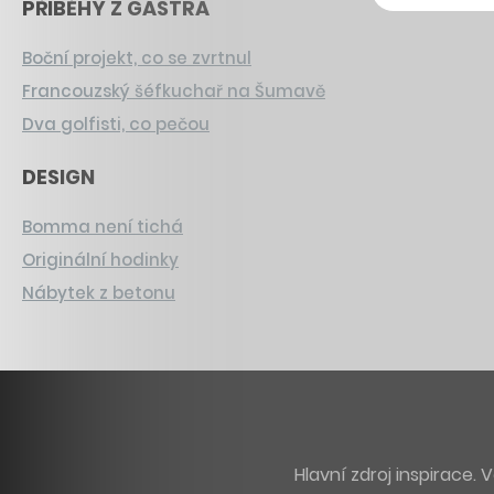
PŘÍBĚHY Z GASTRA
Boční projekt, co se zvrtnul
Francouzský šéfkuchař na Šumavě
Dva golfisti, co pečou
DESIGN
Bomma není tichá
Originální hodinky
Nábytek z betonu
Hlavní zdroj inspirace