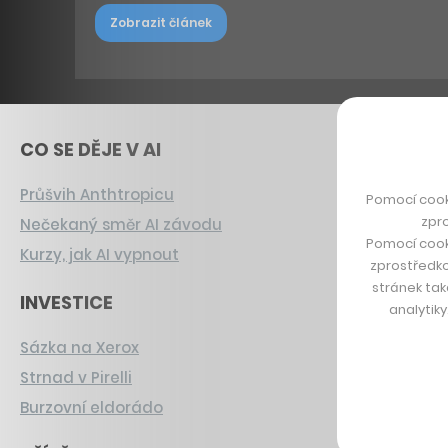
Zobrazit článek
CO SE DĚJE V AI
Průšvih Anthtropicu
Pomocí cook
zpro
Nečekaný směr AI závodu
Pomocí cook
Kurzy, jak AI vypnout
zprostředko
stránek tak
INVESTICE
analytik
Sázka na Xerox
Strnad v Pirelli
Burzovní eldorádo