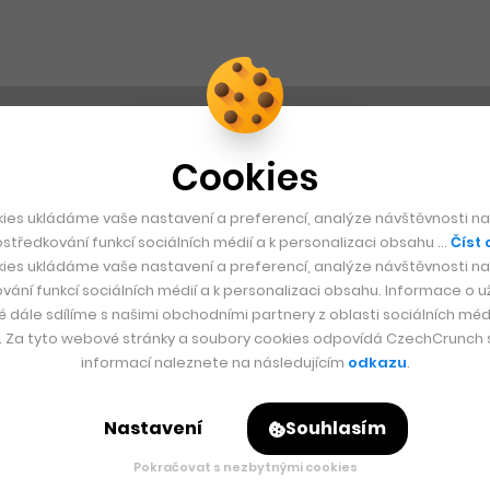
Cookies
ies ukládáme vaše nastavení a preferencí, analýze návštěvnosti naš
středkování funkcí sociálních médií a k personalizaci obsahu …
Číst 
ies ukládáme vaše nastavení a preferencí, analýze návštěvnosti naš
vání funkcí sociálních médií a k personalizaci obsahu. Informace o už
é dále sdílíme s našimi obchodními partnery z oblasti sociálních médi
y. Za tyto webové stránky a soubory cookies odpovídá CzechCrunch s.
informací naleznete na následujícím
odkazu
.
Nastavení
Souhlasím
Pokračovat s nezbytnými cookies