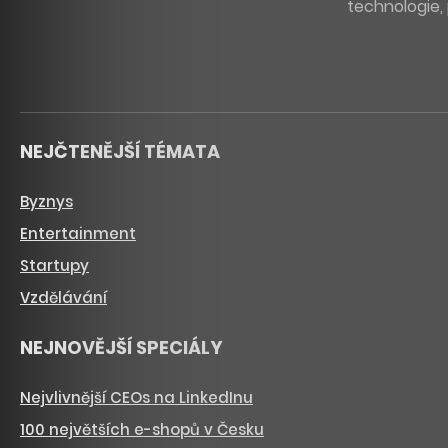
technologie, 
NEJČTENĚJŠÍ TÉMATA
Byznys
Entertainment
Startupy
Vzdělávání
NEJNOVĚJŠÍ SPECIÁLY
Nejvlivnější CEOs na LinkedInu
100 největších e-shopů v Česku