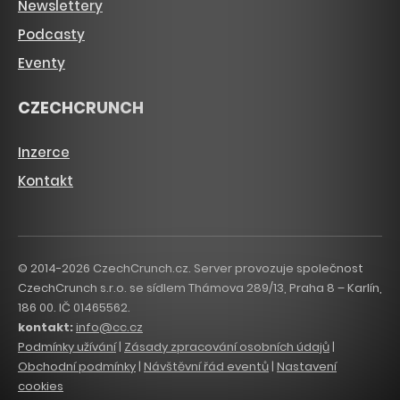
Newslettery
Podcasty
Eventy
CZECHCRUNCH
Inzerce
Kontakt
© 2014-2026 CzechCrunch.cz. Server provozuje společnost
CzechCrunch s.r.o. se sídlem Thámova 289/13, Praha 8 – Karlín,
186 00. IČ 01465562.
kontakt:
info@cc.cz
Podmínky užívání
|
Zásady zpracování osobních údajů
|
Obchodní podmínky
|
Návštěvní řád eventů
|
Nastavení
cookies