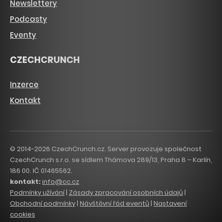
Newslettery
Podcasty
Eventy
CZECHCRUNCH
Inzerce
Kontakt
© 2014-2026 CzechCrunch.cz. Server provozuje společnost
CzechCrunch s.r.o. se sídlem Thámova 289/13, Praha 8 – Karlín,
186 00. IČ 01465562.
kontakt:
info@cc.cz
Podmínky užívání
|
Zásady zpracování osobních údajů
|
Obchodní podmínky
|
Návštěvní řád eventů
|
Nastavení
cookies