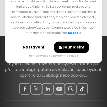
analýze návštěvnosti našich stránek, zprostředkování
Bomma není tichá
funkcí sociálních médií a k personalizaci obsahu.
Originální hodinky
Informace o užívání našich stránek také dále sdílíme s
našimi obchodními partnery z oblasti sociálních médií,
Nábytek z betonu
reklamy a analytiky. Za tyto webové stránky a soubory
cookies odpovídá CzechCrunch s.r.o. Více informací
naleznete na následujícím
odkazu
.
Nastavení
Souhlasím
Pokračovat s nezbytnými cookies
Hlavní zdroj inspirace. Věnujeme se tématům, která
hýbou Českem a světem, od byznysu a startupů
přes technologie, politiku a vzdělávání až po bydlení,
sport, kulturu, ekologii nebo dopravu.