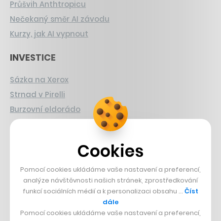
Průšvih Anthtropicu
Nečekaný směr AI závodu
Kurzy, jak AI vypnout
INVESTICE
Sázka na Xerox
Strnad v Pirelli
Burzovní eldorádo
PŘÍBĚHY Z GASTRA
Cookies
Boční projekt, co se zvrtnul
Pomocí cookies ukládáme vaše nastavení a preferencí,
Francouzský šéfkuchař na Šumavě
analýze návštěvnosti našich stránek, zprostředkování
Dva golfisti, co pečou
funkcí sociálních médií a k personalizaci obsahu …
Číst
dále
DESIGN
Pomocí cookies ukládáme vaše nastavení a preferencí,