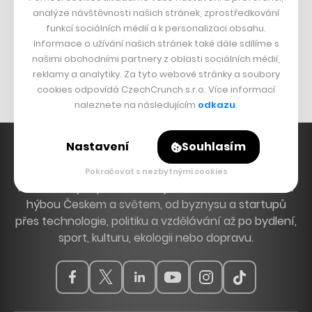
DESIGN
analýze návštěvnosti našich stránek, zprostředkování
funkcí sociálních médií a k personalizaci obsahu.
Bomma není tichá
Informace o užívání našich stránek také dále sdílíme s
Originální hodinky
našimi obchodními partnery z oblasti sociálních médií,
Nábytek z betonu
reklamy a analytiky. Za tyto webové stránky a soubory
cookies odpovídá CzechCrunch s.r.o. Více informací
naleznete na následujícím
odkazu
.
Nastavení
Souhlasím
Pokračovat s nezbytnými cookies
Hlavní zdroj inspirace. Věnujeme se tématům, která
hýbou Českem a světem, od byznysu a startupů
přes technologie, politiku a vzdělávání až po bydlení,
sport, kulturu, ekologii nebo dopravu.