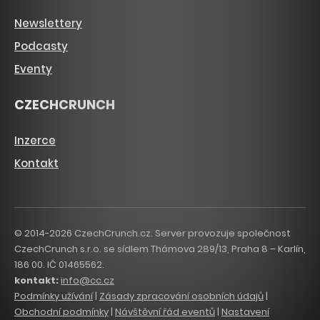
Newslettery
Podcasty
Eventy
CZECHCRUNCH
Inzerce
Kontakt
© 2014-2026 CzechCrunch.cz. Server provozuje společnost
CzechCrunch s.r.o. se sídlem Thámova 289/13, Praha 8 – Karlín,
186 00. IČ 01465562.
kontakt:
info@cc.cz
Podmínky užívání
|
Zásady zpracování osobních údajů
|
Obchodní podmínky
|
Návštěvní řád eventů
|
Nastavení