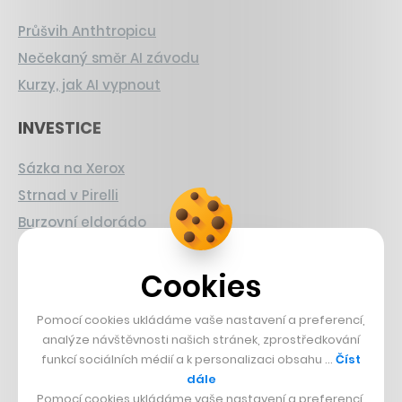
Průšvih Anthtropicu
Nečekaný směr AI závodu
Kurzy, jak AI vypnout
INVESTICE
Sázka na Xerox
Strnad v Pirelli
Burzovní eldorádo
PŘÍBĚHY Z GASTRA
Cookies
Boční projekt, co se zvrtnul
Pomocí cookies ukládáme vaše nastavení a preferencí,
Francouzský šéfkuchař na Šumavě
analýze návštěvnosti našich stránek, zprostředkování
Dva golfisti, co pečou
funkcí sociálních médií a k personalizaci obsahu …
Číst
dále
Pomocí cookies ukládáme vaše nastavení a preferencí,