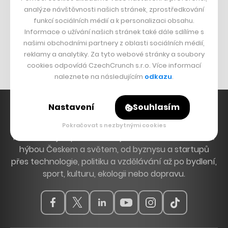
DESIGN
analýze návštěvnosti našich stránek, zprostředkování
funkcí sociálních médií a k personalizaci obsahu.
Bomma není tichá
Informace o užívání našich stránek také dále sdílíme s
Originální hodinky
našimi obchodními partnery z oblasti sociálních médií,
Nábytek z betonu
reklamy a analytiky. Za tyto webové stránky a soubory
cookies odpovídá CzechCrunch s.r.o. Více informací
naleznete na následujícím
odkazu
.
Nastavení
Souhlasím
Pokračovat s nezbytnými cookies
Hlavní zdroj inspirace. Věnujeme se tématům, která
hýbou Českem a světem, od byznysu a startupů
přes technologie, politiku a vzdělávání až po bydlení,
sport, kulturu, ekologii nebo dopravu.