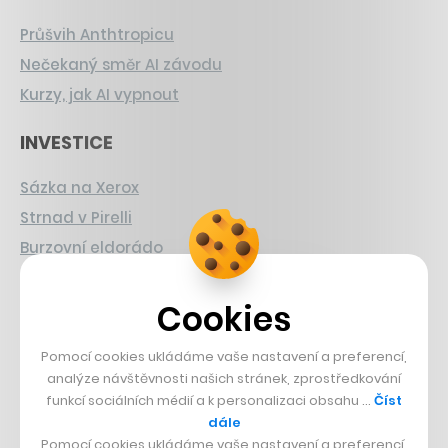
Průšvih Anthtropicu
Nečekaný směr AI závodu
Kurzy, jak AI vypnout
INVESTICE
Sázka na Xerox
Strnad v Pirelli
Burzovní eldorádo
PŘÍBĚHY Z GASTRA
Cookies
Boční projekt, co se zvrtnul
Pomocí cookies ukládáme vaše nastavení a preferencí,
Francouzský šéfkuchař na Šumavě
analýze návštěvnosti našich stránek, zprostředkování
Dva golfisti, co pečou
funkcí sociálních médií a k personalizaci obsahu …
Číst
dále
Pomocí cookies ukládáme vaše nastavení a preferencí,