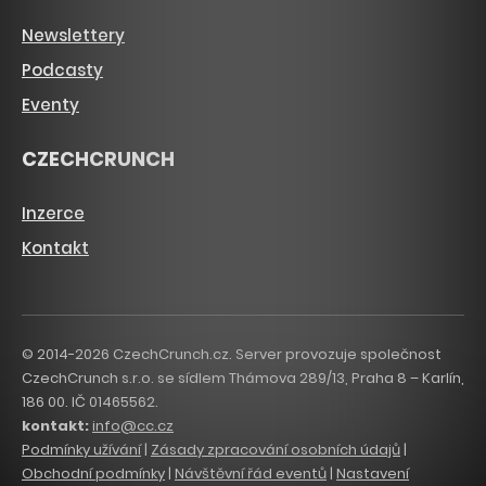
Newslettery
Podcasty
Eventy
CZECHCRUNCH
Inzerce
Kontakt
© 2014-2026 CzechCrunch.cz. Server provozuje společnost
CzechCrunch s.r.o. se sídlem Thámova 289/13, Praha 8 – Karlín,
186 00. IČ 01465562.
kontakt:
info@cc.cz
Podmínky užívání
|
Zásady zpracování osobních údajů
|
Obchodní podmínky
|
Návštěvní řád eventů
|
Nastavení