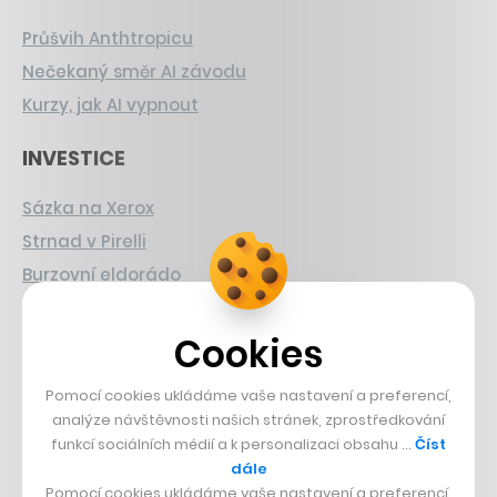
Průšvih Anthtropicu
Nečekaný směr AI závodu
Kurzy, jak AI vypnout
INVESTICE
Sázka na Xerox
Strnad v Pirelli
Burzovní eldorádo
PŘÍBĚHY Z GASTRA
Cookies
Boční projekt, co se zvrtnul
Pomocí cookies ukládáme vaše nastavení a preferencí,
Francouzský šéfkuchař na Šumavě
analýze návštěvnosti našich stránek, zprostředkování
Dva golfisti, co pečou
funkcí sociálních médií a k personalizaci obsahu …
Číst
dále
Pomocí cookies ukládáme vaše nastavení a preferencí,