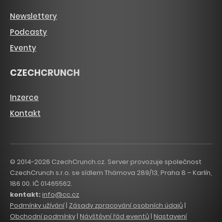
Newslettery
Podcasty
Eventy
CZECHCRUNCH
Inzerce
Kontakt
© 2014-2026 CzechCrunch.cz. Server provozuje společnost
CzechCrunch s.r.o. se sídlem Thámova 289/13, Praha 8 – Karlín,
186 00. IČ 01465562.
kontakt:
info@cc.cz
Podmínky užívání
|
Zásady zpracování osobních údajů
|
Obchodní podmínky
|
Návštěvní řád eventů
|
Nastavení