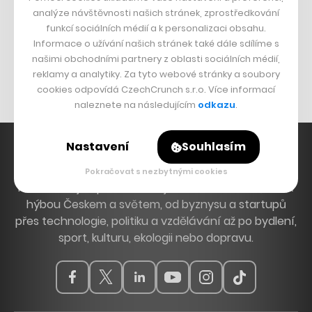
DESIGN
analýze návštěvnosti našich stránek, zprostředkování
funkcí sociálních médií a k personalizaci obsahu.
Bomma není tichá
Informace o užívání našich stránek také dále sdílíme s
Originální hodinky
našimi obchodními partnery z oblasti sociálních médií,
Nábytek z betonu
reklamy a analytiky. Za tyto webové stránky a soubory
cookies odpovídá CzechCrunch s.r.o. Více informací
naleznete na následujícím
odkazu
.
Nastavení
Souhlasím
Pokračovat s nezbytnými cookies
Hlavní zdroj inspirace. Věnujeme se tématům, která
hýbou Českem a světem, od byznysu a startupů
přes technologie, politiku a vzdělávání až po bydlení,
sport, kulturu, ekologii nebo dopravu.