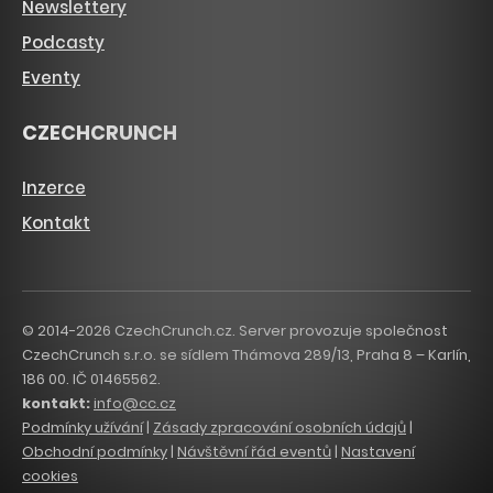
Newslettery
Podcasty
Eventy
CZECHCRUNCH
Inzerce
Kontakt
© 2014-2026 CzechCrunch.cz. Server provozuje společnost
CzechCrunch s.r.o. se sídlem Thámova 289/13, Praha 8 – Karlín,
186 00. IČ 01465562.
kontakt:
info@cc.cz
Podmínky užívání
|
Zásady zpracování osobních údajů
|
Obchodní podmínky
|
Návštěvní řád eventů
|
Nastavení
cookies