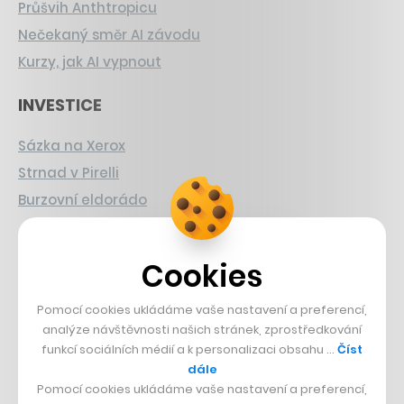
Průšvih Anthtropicu
Nečekaný směr AI závodu
Kurzy, jak AI vypnout
INVESTICE
Sázka na Xerox
Strnad v Pirelli
Burzovní eldorádo
PŘÍBĚHY Z GASTRA
Cookies
Boční projekt, co se zvrtnul
Pomocí cookies ukládáme vaše nastavení a preferencí,
Francouzský šéfkuchař na Šumavě
analýze návštěvnosti našich stránek, zprostředkování
Dva golfisti, co pečou
funkcí sociálních médií a k personalizaci obsahu …
Číst
dále
DESIGN
Pomocí cookies ukládáme vaše nastavení a preferencí,