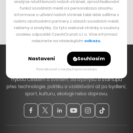
analýze návštěvnosti našich stránek, zprostředkování
Bomma není tichá
funkcí sociálních médií a k personalizaci obsahu.
Originální hodinky
Informace o užívání našich stránek také dále sdílíme s
našimi obchodními partnery z oblasti sociálních médií,
Nábytek z betonu
reklamy a analytiky. Za tyto webové stránky a soubory
cookies odpovídá CzechCrunch s.r.o. Více informací
naleznete na následujícím
odkazu
.
Nastavení
Souhlasím
Pokračovat s nezbytnými cookies
Hlavní zdroj inspirace. Věnujeme se tématům, která
hýbou Českem a světem, od byznysu a startupů
přes technologie, politiku a vzdělávání až po bydlení,
sport, kulturu, ekologii nebo dopravu.