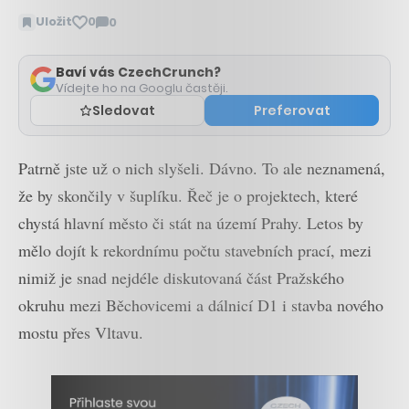
Uložit
0
0
Zobrazit
komentáře
Baví vás CzechCrunch?
Vídejte ho na Googlu častěji.
Sledovat
Preferovat
Patrně jste už o nich slyšeli. Dávno. To ale neznamená,
že by skončily v šuplíku. Řeč je o projektech, které
chystá hlavní město či stát na území Prahy. Letos by
mělo dojít k rekordnímu počtu stavebních prací, mezi
nimiž je snad nejdéle diskutovaná část Pražského
okruhu mezi Běchovicemi a dálnicí D1 i stavba nového
mostu přes Vltavu.