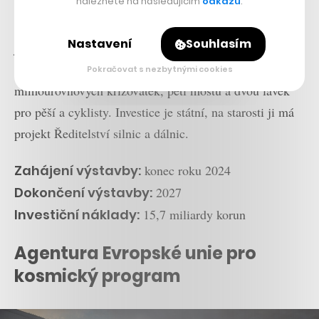
naleznete na následujícím
odkazu
.
Spořilově či na Jižní spojce. Ani tak ale nebude okruh
dokončený celý. Zbývá jeho severní část. Dohromady
Nastavení
Souhlasím
jde o tři úseky. Ten s číslem 511 každopádně zahrnuje
stavbu 12,6 kilometru silnice, dvou tunelů, čtyř
Pokračovat s nezbytnými cookies
mimoúrovňových křižovatek, pěti mostů a dvou lávek
pro pěší a cyklisty. Investice je státní, na starosti ji má
projekt Ředitelství silnic a dálnic.
Zahájení výstavby:
konec roku 2024
Dokončení výstavby:
2027
Investiční náklady:
15,7 miliardy korun
Agentura Evropské unie pro
kosmický program