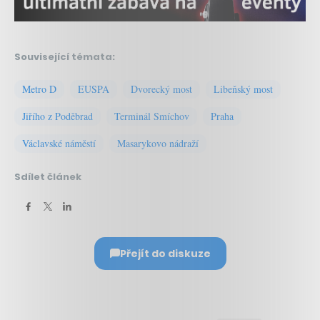
Související témata:
Metro D
EUSPA
Dvorecký most
Libeňský most
Jiřího z Poděbrad
Terminál Smíchov
Praha
Václavské náměstí
Masarykovo nádraží
Sdílet článek
Přejít do diskuze