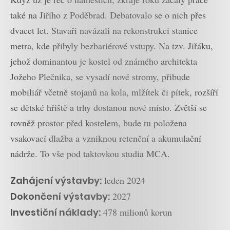
také na Jiřího z Poděbrad. Debatovalo se o nich přes
dvacet let. Stavaři navázali na rekonstrukci stanice
metra, kde přibyly bezbariérové vstupy. Na tzv. Jiřáku,
jehož dominantou je kostel od známého architekta
Jožeho Plečnika, se vysadí nové stromy, přibude
mobiliář včetně stojanů na kola, mlžítek či pítek, rozšíří
se dětské hřiště a trhy dostanou nové místo. Zvětší se
rovněž prostor před kostelem, bude tu položena
vsakovací dlažba a vzniknou retenční a akumulační
nádrže. To vše pod taktovkou studia MCA.
Zahájení výstavby:
leden 2024
Dokončení výstavby:
2027
Investiční náklady:
478 milionů korun