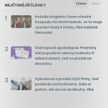
Týden
Měsíc
NEJČTENĚJŠÍ ČLÁNKY
1
Hvězda Kingdom Come otevírá
hospodu na Vinohradech. Je to moje
vyznání lásky k Česku, říká miláček
fanoušků
2
Startupová apokalypsa: Před lety
měl populární nástroj hodnotu 11
miliard dolarů, teď se prodal za
desetinu
3
Vybudoval a prodal čtyři firmy, teď
poslal do světa Driveto. Dám si
pohov, ale asi ne na dlouho, říká