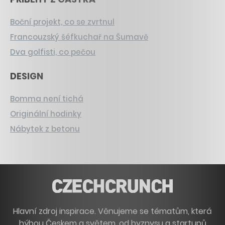
Boční projekt, co se zvrtnul
Francouzský šéfkuchař na Šumavě
Dva golfisti, co pečou
DESIGN
Bomma není tichá
Originální hodinky
Nábytek z betonu
Hlavní zdroj inspirace. Věnujeme se tématům, která
hýbou Českem a světem, od byznysu a startupů