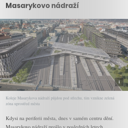
Masarykovo nádraží
Koleje Masarykova nádraží půjdou pod střechu, tím vznikne zelená
zóna uprostřed města
Kdysi na periferii města, dnes v samém centru dění.
Masarykovo nádraží prošlo v posledních letech