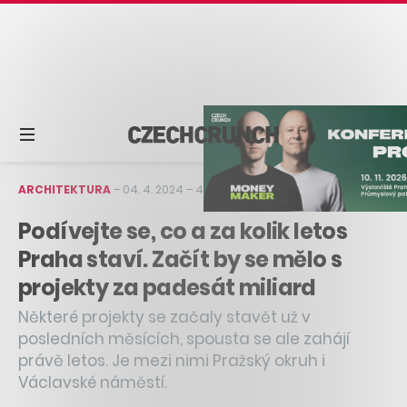
ARCHITEKTURA
–
04. 4. 2024
–
4 min čtení
Podívejte se, co a za kolik letos
Praha staví. Začít by se mělo s
projekty za padesát miliard
Některé projekty se začaly stavět už v
posledních měsících, spousta se ale zahájí
právě letos. Je mezi nimi Pražský okruh i
Václavské náměstí.