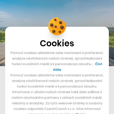
Cookies
Pomocí cookies ukládáme vaše nastavení a preferencí,
analýze návštěvnosti našich stránek, zprostředkování
funkcí sociálních médií a k personalizaci obsahu …
Číst
dále
Pražský okruh
Pomocí cookies ukládáme vaše nastavení a preferencí,
analýze návštěvnosti našich stránek, zprostředkování
Část mezi pražskými Běchovicemi a dálnicí D1 má
funkcí sociálních médií a k personalizaci obsahu.
Informace o užívání našich stránek také dále sdílíme s
oficiální označení 511. Právě ta by se měla začít stavět
našimi obchodními partnery z oblasti sociálních médií,
letos. Předcházely tomu roky dlouhé debaty.
reklamy a analytiky. Za tyto webové stránky a soubory
Výsledkem by měl být úbytek dopravy na pražském
cookies odpovídá CzechCrunch s.r.o. Více informací