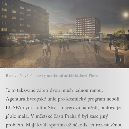
Budovu Nové Palmovky navrhoval architekt Josef Pleskot
Je to takzvané zabití dvou much jednou ranou.
Agentura Evropské unie pro kosmický program neboli
EUSPA nyní sídlí u Strossmayerova náměstí, budova je
jí ale malá. V městské části Praha 8 byl zase jiný
problém. Mají kvůli sporům už několik let rozestavěnou