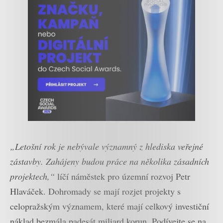
„Letošní rok je nebývale významný z hlediska veřejné
zástavby. Zahájeny budou práce na několika zásadních
projektech,“
líčí náměstek pro územní rozvoj Petr
Hlaváček. Dohromady se mají rozjet projekty s
celopražským významem, které mají celkový investiční
náklad bezmála padesát miliard korun. Podívejte se na