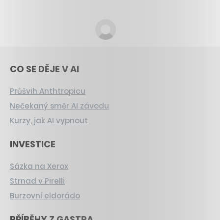
CO SE DĚJE V AI
Průšvih Anthtropicu
Nečekaný směr AI závodu
Kurzy, jak AI vypnout
INVESTICE
Sázka na Xerox
Strnad v Pirelli
Burzovní eldorádo
PŘÍBĚHY Z GASTRA