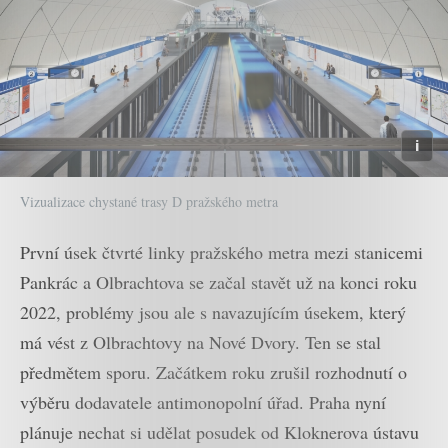
Vizualizace chystané trasy D pražského metra
První úsek čtvrté linky pražského metra mezi stanicemi
Pankrác a Olbrachtova se začal stavět už na konci roku
2022, problémy jsou ale s navazujícím úsekem, který
má vést z Olbrachtovy na Nové Dvory. Ten se stal
předmětem sporu. Začátkem roku zrušil rozhodnutí o
výběru dodavatele antimonopolní úřad. Praha nyní
plánuje nechat si udělat posudek od Kloknerova ústavu