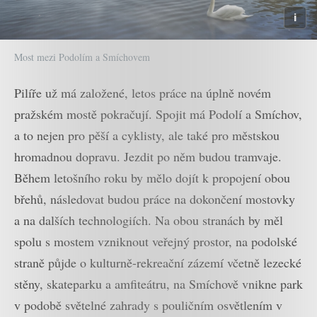
Most mezi Podolím a Smíchovem
Pilíře už má založené, letos práce na úplně novém
pražském mostě pokračují. Spojit má Podolí a Smíchov,
a to nejen pro pěší a cyklisty, ale také pro městskou
hromadnou dopravu. Jezdit po něm budou tramvaje.
Během letošního roku by mělo dojít k propojení obou
břehů, následovat budou práce na dokončení mostovky
a na dalších technologiích. Na obou stranách by měl
spolu s mostem vzniknout veřejný prostor, na podolské
straně půjde o kulturně-rekreační zázemí včetně lezecké
stěny, skateparku a amfiteátru, na Smíchově vnikne park
v podobě světelné zahrady s pouličním osvětlením v