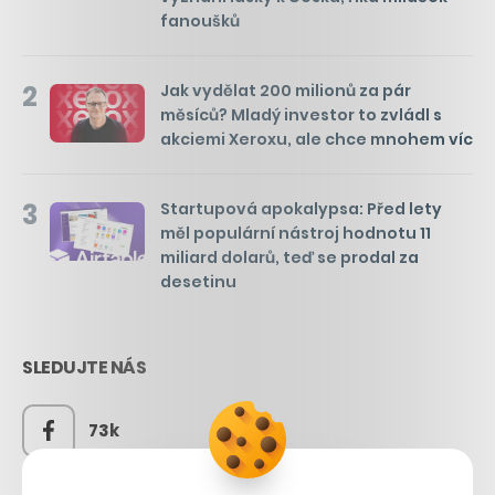
fanoušků
2
Jak vydělat 200 milionů za pár
měsíců? Mladý investor to zvládl s
akciemi Xeroxu, ale chce mnohem víc
3
Startupová apokalypsa: Před lety
měl populární nástroj hodnotu 11
miliard dolarů, teď se prodal za
desetinu
SLEDUJTE NÁS
73k