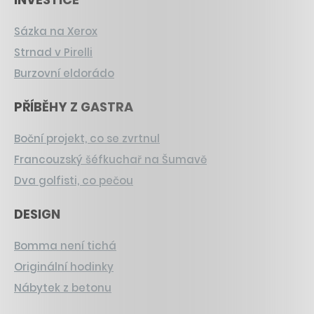
Sázka na Xerox
Strnad v Pirelli
Burzovní eldorádo
PŘÍBĚHY Z GASTRA
Boční projekt, co se zvrtnul
Francouzský šéfkuchař na Šumavě
Dva golfisti, co pečou
DESIGN
Bomma není tichá
Originální hodinky
Nábytek z betonu