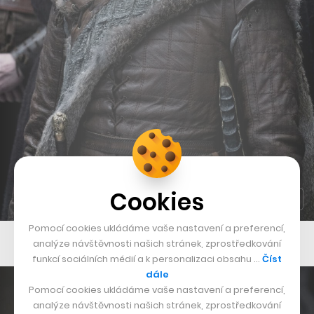
Cookies
Pomocí cookies ukládáme vaše nastavení a preferencí,
Arya Stark
analýze návštěvnosti našich stránek, zprostředkování
funkcí sociálních médií a k personalizaci obsahu …
Číst
dále
Pomocí cookies ukládáme vaše nastavení a preferencí,
analýze návštěvnosti našich stránek, zprostředkování