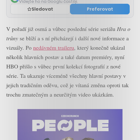
Vídejte ho na Googlu častěji.
Sledovat
Preferovat
V pořadí již osmá a vůbec poslední série seriálu
Hra o
trůny
se blíží a s ní přicházejí i další nové informace a
vizuály. Po
nedávném traileru
, který konečně ukázal
několik hlavních postav a také datum premiéry, nyní
HBO přišlo s vůbec první kolekcí fotografií z nové
série. Ta ukazuje víceméně všechny hlavní postavy v
jejich tradičním oděvu, což je vítaná změna oproti tak
trochu zmatečným a neurčitým video ukázkám.