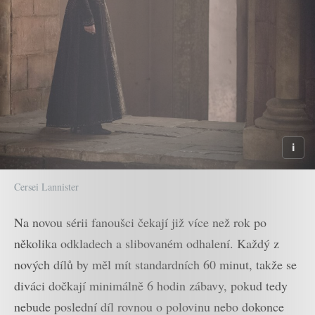
Cersei Lannister
Na novou sérii fanoušci čekají již více než rok po
několika odkladech a slibovaném odhalení. Každý z
nových dílů by měl mít standardních 60 minut, takže se
diváci dočkají minimálně 6 hodin zábavy, pokud tedy
nebude poslední díl rovnou o polovinu nebo dokonce