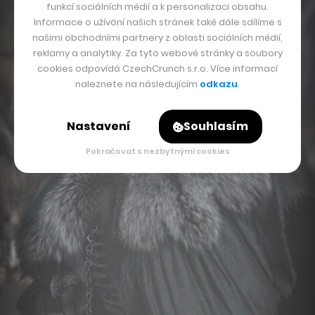
funkcí sociálních médií a k personalizaci obsahu.
Informace o užívání našich stránek také dále sdílíme s
našimi obchodními partnery z oblasti sociálních médií,
reklamy a analytiky. Za tyto webové stránky a soubory
cookies odpovídá CzechCrunch s.r.o. Více informací
naleznete na následujícím
odkazu
.
Nastavení
Souhlasím
Pokračovat s nezbytnými cookies