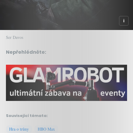
Ser Davos
Nepřehlédněte:
Související témata:
Hra o trůny
HBO Max