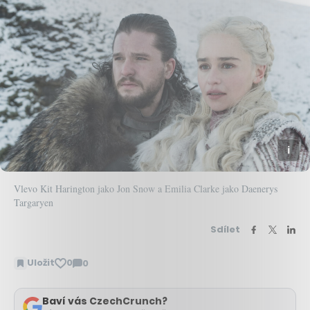
Vlevo Kit Harington jako Jon Snow a Emilia Clarke jako Daenerys
Targaryen
Sdílet
Uložit
0
0
Zobrazit
komentáře
Baví vás CzechCrunch?