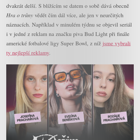
dvakrát delší. S blížícím se datem o sobě dává obecně
Hra o trůny
vědět čím dál více, ale jen v neurčitých
náznacích. Například v minulém týdnu se objevil seriál
i v jedné z reklam na značku piva Bud Light při finále
americké fotbalové ligy Super Bowl, z níž
jsme vybrali
ty nejlepší reklamy
.