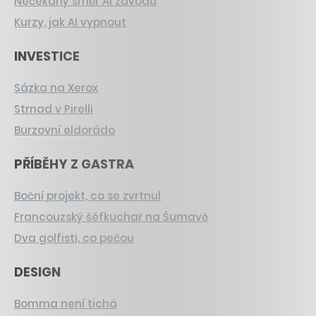
Nečekaný směr AI závodu
Kurzy, jak AI vypnout
INVESTICE
Sázka na Xerox
Strnad v Pirelli
Burzovní eldorádo
PŘÍBĚHY Z GASTRA
Boční projekt, co se zvrtnul
Francouzský šéfkuchař na Šumavě
Dva golfisti, co pečou
DESIGN
Bomma není tichá