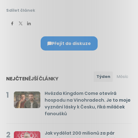
Sdílet článek
Přejít do diskuze
Týden
Měsíc
NEJČTENĚJŠÍ ČLÁNKY
1
Hvězda Kingdom Come otevírá
hospodu na Vinohradech. Je to moje
vyznání lásky k Česku, říká miláček
fanoušků
2
Jak vydělat 200 milionů za pár