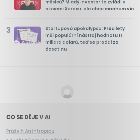
měsíců? Mladý investor to zvládl s
akciemi Xeroxu, ale chce mnohem víc
3
Startupová apokalypsa: Před lety
měl populární nástroj hodnotu 11
miliard dolarů, teď se prodal za
desetinu
CO SE DĚJE V AI
Průšvih Anthtropicu