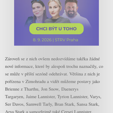
Zároveň se z nich ovšem nedozvídáme takřka žádné
nové informace, které by alespoň trochu naznačily, co
se může v příští sezóně odehrávat. Většina z nich je
pořízena v Zimohradu a vidět můžeme postavy jako
Brienne z Tharthu, Jon Snow, Daenerys
Targaryen, Jaime Lannister, Tyrion Lannister, Varys,
Ser Davos, Samwell Tarly, Bran Stark, Sansa Stark,
Arya Stark a samozřejmě také Cersei Lannister.