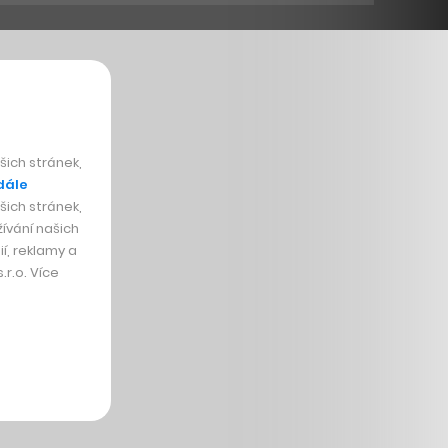
ich stránek,
dále
ich stránek,
ívání našich
í, reklamy a
r.o. Více