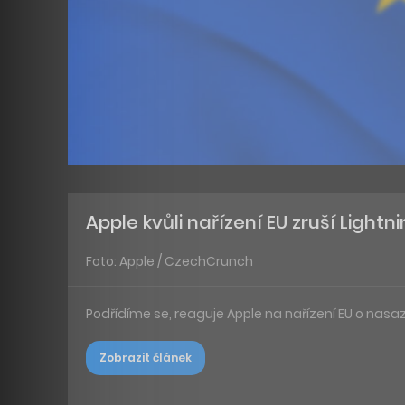
Apple kvůli nařízení EU zruší Lightn
Foto: Apple / CzechCrunch
Podřídíme se, reaguje Apple na nařízení EU o nasaz
Zobrazit článek