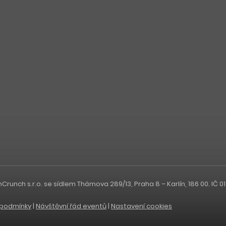
nch s.r.o. se sídlem Thámova 289/13, Praha 8 – Karlín, 186 00. IČ 0
podmínky
|
Návštěvní řád eventů
|
Nastavení cookies