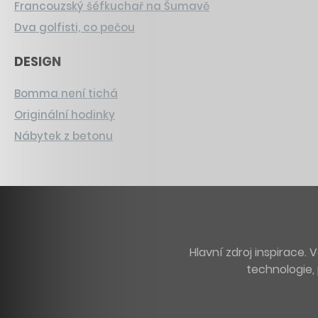
Francouzský šéfkuchař na Šumavě
Dva golfisti, co pečou
DESIGN
Bomma není tichá
Originální hodinky
Nábytek z betonu
Hlavní zdroj inspirace
technologie, 