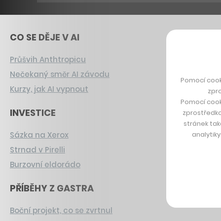
CO SE DĚJE V AI
Průšvih Anthtropicu
Nečekaný směr AI závodu
Pomocí cook
Kurzy, jak AI vypnout
zpro
Pomocí cook
INVESTICE
zprostředko
stránek tak
analytik
Sázka na Xerox
Strnad v Pirelli
Burzovní eldorádo
PŘÍBĚHY Z GASTRA
Boční projekt, co se zvrtnul