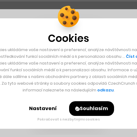
Cookies
ies ukládáme vaše nastavení a preferencí, analýze návštěvnosti naš
středkování funkcí sociálních médií a k personalizaci obsahu …
Číst 
ies ukládáme vaše nastavení a preferencí, analýze návštěvnosti naš
vání funkcí sociálních médií a k personalizaci obsahu. Informace o už
é dále sdílíme s našimi obchodními partnery z oblasti sociálních médi
y. Za tyto webové stránky a soubory cookies odpovídá CzechCrunch s.
informací naleznete na následujícím
odkazu
.
Nastavení
Souhlasím
Pokračovat s nezbytnými cookies