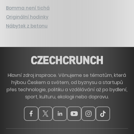
Bomma není tichá
Originální hodinky
Nábytek z betonu
Hlavní zdroj inspirace. Věnujeme se tématům, která
hýbou Českem a světem, od byznysu a startupů
přes technologie, politiku a vzdělávání až po bydlení,
sport, kulturu, ekologii nebo dopravu.