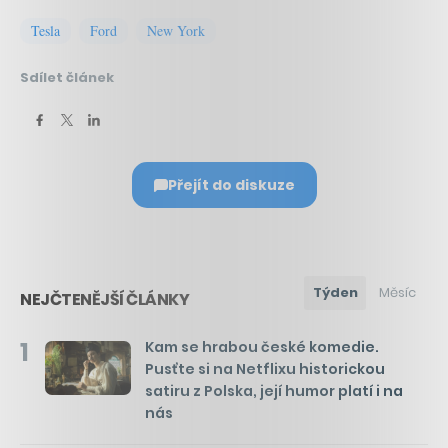
Tesla
Ford
New York
Sdílet článek
Přejít do diskuze
Týden
Měsíc
NEJČTENĚJŠÍ ČLÁNKY
1
Kam se hrabou české komedie.
Pusťte si na Netflixu historickou
satiru z Polska, její humor platí i na
nás