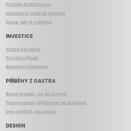
Průšvih Anthtropicu
Nečekaný směr AI závodu
Kurzy, jak AI vypnout
INVESTICE
Sázka na Xerox
Strnad v Pirelli
Burzovní eldorádo
PŘÍBĚHY Z GASTRA
Boční projekt, co se zvrtnul
Francouzský šéfkuchař na Šumavě
Dva golfisti, co pečou
DESIGN