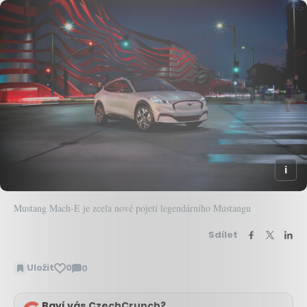
Mustang Mach-E je zcela nové pojetí legendárního Mustangu
Sdílet
Uložit
0
0
Zobrazit
komentáře
Baví vás CzechCrunch?