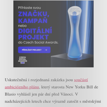
Uskutečněná i rozjednaná zakázka jsou
součástí
ambiciózního plánu
, který starosta New Yorku Bill de
Blasio vyhlásil jen pár dní před Vánoci. V
nadcházejících letech chce výrazně zatočit s městskými