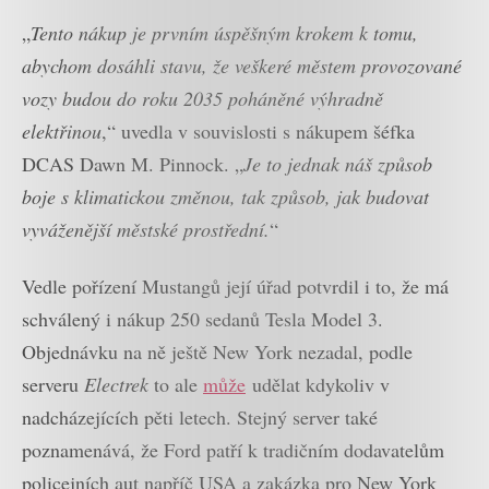
„
Tento nákup je prvním úspěšným krokem k tomu,
abychom dosáhli stavu, že veškeré městem provozované
vozy budou do roku 2035 poháněné výhradně
elektřinou
,“ uvedla v souvislosti s nákupem šéfka
DCAS Dawn M. Pinnock. „
Je to jednak náš způsob
boje s klimatickou změnou, tak způsob, jak budovat
vyváženější městské prostřední.
“
Vedle pořízení Mustangů její úřad potvrdil i to, že má
schválený i nákup 250 sedanů Tesla Model 3.
Objednávku na ně ještě New York nezadal, podle
serveru
Electrek
to ale
může
udělat kdykoliv v
nadcházejících pěti letech. Stejný server také
poznamenává, že Ford patří k tradičním dodavatelům
policejních aut napříč USA a zakázka pro New York