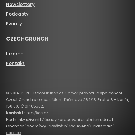
Newslettery
Podcasty
Eventy
CZECHCRUNCH
Inzerce
Kontakt
© 2014-2026 CzechCrunch.cz. Server provozuje společnost
CzechCrunch s.r.o. se sídlem Thámova 289/13, Praha 8 – Karlín,
186 00. IČ 01465562.
kontakt:
info@cc.cz
Podmínky užívání
|
Zásady zpracování osobních údajů
|
Obchodní podmínky
|
Návštěvní řád eventů
|
Nastavení
cookies