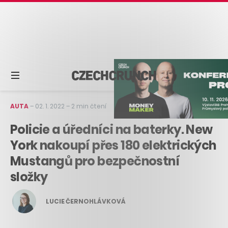
AUTA
–
02. 1. 2022
–
2 min čtení
Policie a úředníci na baterky. New
York nakoupí přes 180 elektrických
Mustangů pro bezpečnostní
složky
LUCIE ČERNOHLÁVKOVÁ