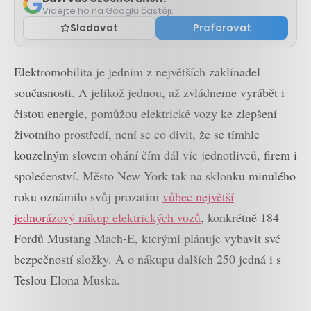
Vídejte ho na Googlu častěji.
Sledovat
Preferovat
Elektromobilita je jedním z největších zaklínadel
současnosti. A jelikož jednou, až zvládneme vyrábět i
čistou energie, pomůžou elektrické vozy ke zlepšení
životního prostředí, není se co divit, že se tímhle
kouzelným slovem ohání čím dál víc jednotlivců, firem i
společenství. Město New York tak na sklonku minulého
roku oznámilo svůj prozatím
vůbec největší
jednorázový nákup elektrických vozů
, konkrétně 184
Fordů Mustang Mach-E, kterými plánuje vybavit své
bezpečností složky. A o nákupu dalších 250 jedná i s
Teslou Elona Muska.