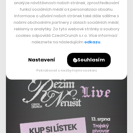
analýze návštěvnosti našich stránek, zprostředkování
Nejvíc, zhruba 450, patří správě parků.
funkcí sociálních médií a k personalizaci obsahu.
Informace o užívání našich stránek také dále sdílíme s
našimi obchodními partnery z oblasti sociálních médií,
reklamy a analytiky. Za tyto webové stránky a soubory
cookies odpovídá CzechCrunch s.r.o. Více informací
naleznete na následujícím
odkazu
.
Nastavení
Souhlasím
Pokračovat s nezbytnými cookies