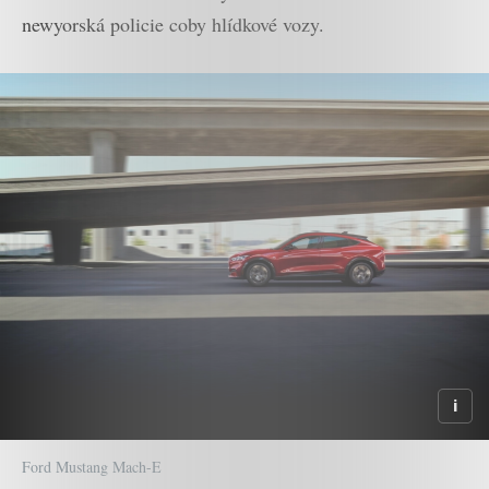
newyorská policie coby hlídkové vozy.
Ford Mustang Mach-E