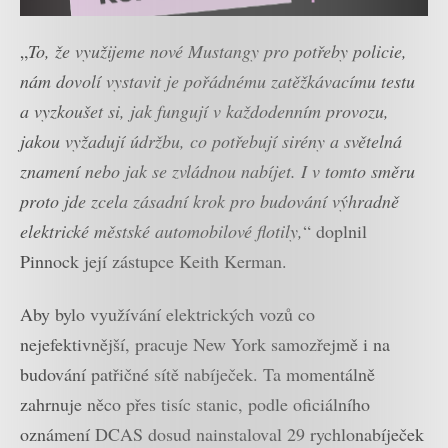
„
To, že využijeme nové Mustangy pro potřeby policie,
nám dovolí vystavit je pořádnému zatěžkávacímu testu
a vyzkoušet si, jak fungují v každodenním provozu,
jakou vyžadují údržbu, co potřebují sirény a světelná
znamení nebo jak se zvládnou nabíjet. I v tomto směru
proto jde zcela zásadní krok pro budování výhradně
elektrické městské automobilové flotily,
“ doplnil
Pinnock její zástupce Keith Kerman.
Aby bylo využívání elektrických vozů co
nejefektivnější, pracuje New York samozřejmě i na
budování patřičné sítě nabíječek. Ta momentálně
zahrnuje něco přes tisíc stanic, podle oficiálního
oznámení DCAS dosud nainstaloval 29 rychlonabíječek