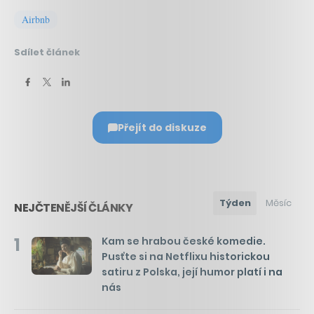
Airbnb
Sdílet článek
Přejít do diskuze
Týden
Měsíc
NEJČTENĚJŠÍ ČLÁNKY
1
Kam se hrabou české komedie.
Pusťte si na Netflixu historickou
satiru z Polska, její humor platí i na
nás