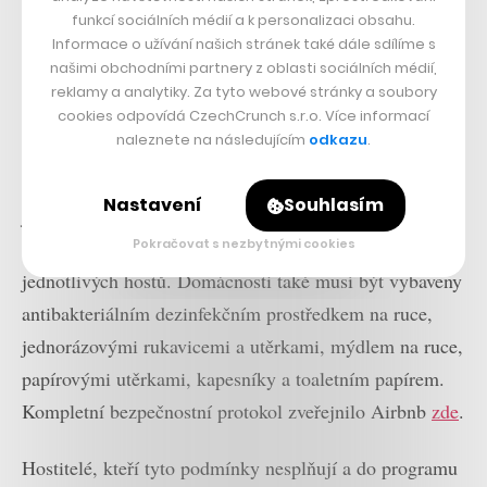
funkcí sociálních médií a k personalizaci obsahu.
Informace o užívání našich stránek také dále sdílíme s
našimi obchodními partnery z oblasti sociálních médií,
reklamy a analytiky. Za tyto webové stránky a soubory
cookies odpovídá CzechCrunch s.r.o. Více informací
naleznete na následujícím
odkazu
.
Mezi podmínky přijetí do programu patří například
častější uklízení včetně dezinfikování prostor, používání
Nastavení
Souhlasím
jednorázových čistících prostředků, společenský odstup
a minimálně 72hodinové rozestupy mezi ubytováním
Pokračovat s nezbytnými cookies
jednotlivých hostů. Domácnosti také musí být vybaveny
antibakteriálním dezinfekčním prostředkem na ruce,
jednorázovými rukavicemi a utěrkami, mýdlem na ruce,
papírovými utěrkami, kapesníky a toaletním papírem.
Kompletní bezpečnostní protokol zveřejnilo Airbnb
zde
.
Hostitelé, kteří tyto podmínky nesplňují a do programu