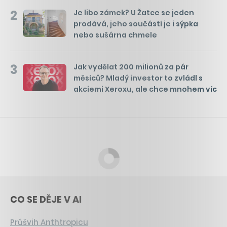
2
Je libo zámek? U Žatce se jeden
prodává, jeho součástí je i sýpka
nebo sušárna chmele
3
Jak vydělat 200 milionů za pár
měsíců? Mladý investor to zvládl s
akciemi Xeroxu, ale chce mnohem víc
CO SE DĚJE V AI
Průšvih Anthtropicu