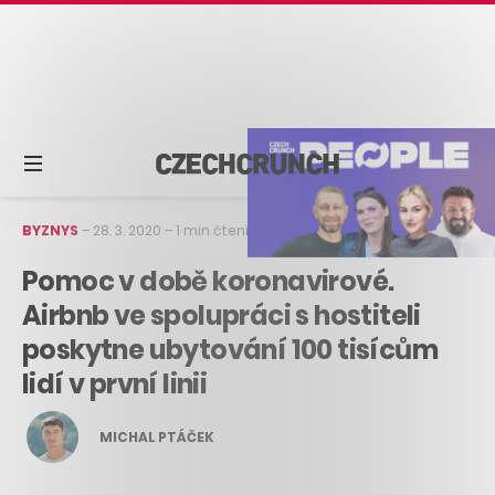
BYZNYS
–
28. 3. 2020
–
1 min čtení
Pomoc v době koronavirové.
Airbnb ve spolupráci s hostiteli
poskytne ubytování 100 tisícům
lidí v první linii
MICHAL PTÁČEK