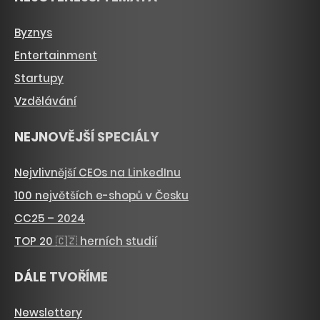
Byznys
Entertainment
Startupy
Vzdělávání
NEJNOVĚJŠÍ SPECIÁLY
Nejvlivnější CEOs na LinkedInu
100 největších e-shopů v Česku
CC25 – 2024
TOP 20 🇨🇿 herních studií
DÁLE TVOŘÍME
Newslettery