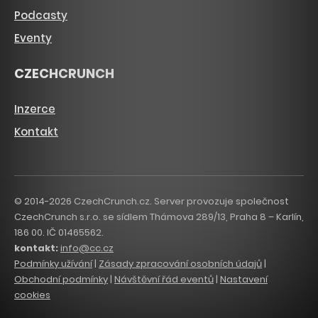
Podcasty
Eventy
CZECHCRUNCH
Inzerce
Kontakt
© 2014-2026 CzechCrunch.cz. Server provozuje společnost
CzechCrunch s.r.o. se sídlem Thámova 289/13, Praha 8 – Karlín,
186 00. IČ 01465562.
kontakt:
info@cc.cz
Podmínky užívání
|
Zásady zpracování osobních údajů
|
Obchodní podmínky
|
Návštěvní řád eventů
|
Nastavení
cookies