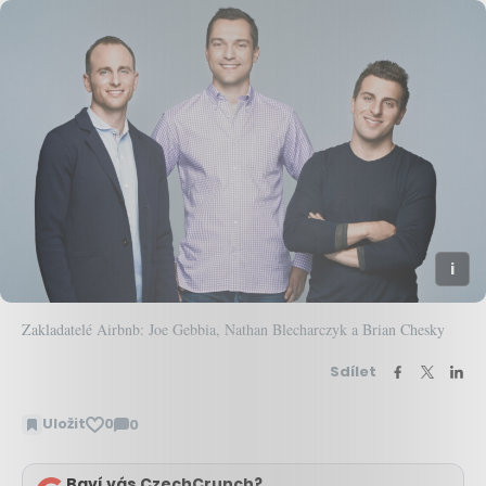
Zakladatelé Airbnb: Joe Gebbia, Nathan Blecharczyk a Brian Chesky
Sdílet
Uložit
0
0
Zobrazit
komentáře
Baví vás CzechCrunch?