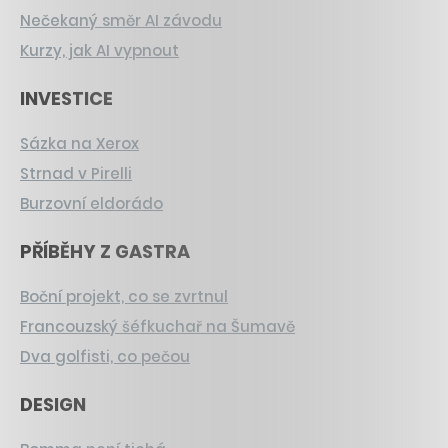
Nečekaný směr AI závodu
Kurzy, jak AI vypnout
INVESTICE
Sázka na Xerox
Strnad v Pirelli
Burzovní eldorádo
PŘÍBĚHY Z GASTRA
Boční projekt, co se zvrtnul
Francouzský šéfkuchař na Šumavě
Dva golfisti, co pečou
DESIGN