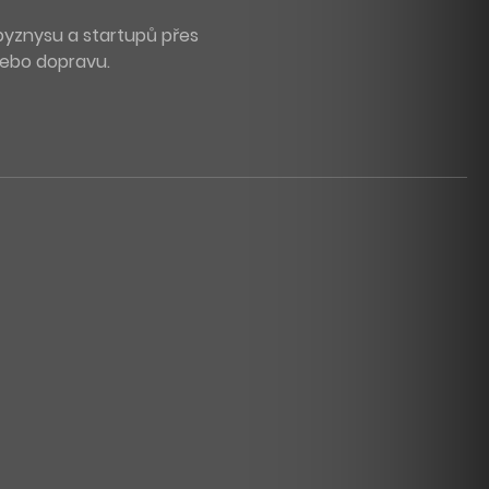
byznysu a startupů přes
 nebo dopravu.