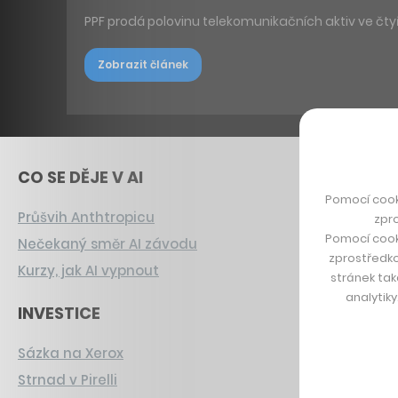
PPF prodá polovinu telekomunikačních aktiv ve čty
Zobrazit článek
CO SE DĚJE V AI
Pomocí cook
Průšvih Anthtropicu
zpro
Pomocí cook
Nečekaný směr AI závodu
zprostředko
Kurzy, jak AI vypnout
stránek tak
analytik
INVESTICE
Sázka na Xerox
Strnad v Pirelli