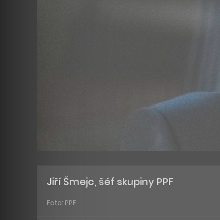
Jiří Šmejc, šéf skupiny PPF
Foto: PPF