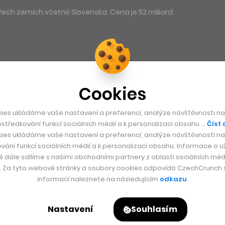
řech zemích včetně Slovenska. Cena je 52 miliard
Cookies
ies ukládáme vaše nastavení a preferencí, analýze návštěvnosti naš
středkování funkcí sociálních médií a k personalizaci obsahu …
Číst 
ies ukládáme vaše nastavení a preferencí, analýze návštěvnosti naš
vání funkcí sociálních médií a k personalizaci obsahu. Informace o už
é dále sdílíme s našimi obchodními partnery z oblasti sociálních médi
y. Za tyto webové stránky a soubory cookies odpovídá CzechCrunch s.
informací naleznete na následujícím
odkazu
.
Nastavení
Souhlasím