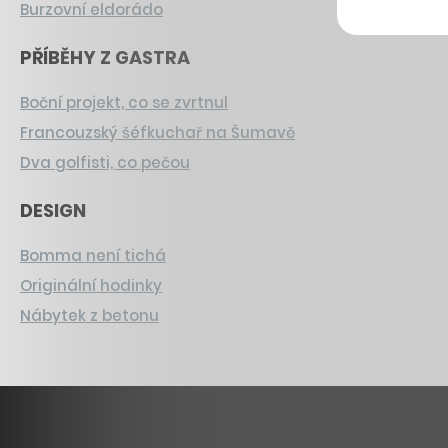
Burzovní eldorádo
PŘÍBĚHY Z GASTRA
Boční projekt, co se zvrtnul
Francouzský šéfkuchař na Šumavě
Dva golfisti, co pečou
DESIGN
Bomma není tichá
Originální hodinky
Nábytek z betonu