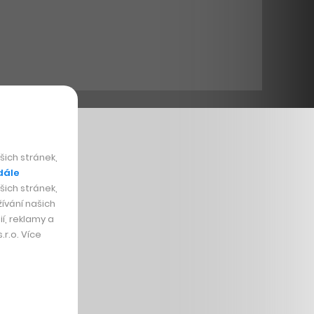
ich stránek,
dále
ich stránek,
ívání našich
í, reklamy a
r.o. Více