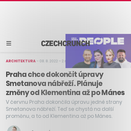
ARCHITEKTURA
–
08. 8. 2022
–
2 min čtení
Praha chce dokončit úpravy
Smetanova nábřeží. Plánuje
změny od Klementina až po Mánes
V červnu Praha dokončila úpravu jedné strany
Smetanova nábřeží. Teď se chystá na další
proměnu, a to od Klementina až po Mánes.