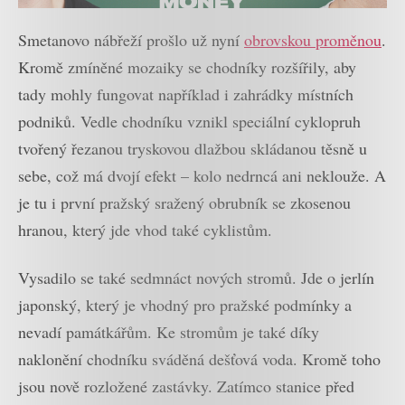
Smetanovo nábřeží prošlo už nyní
obrovskou proměnou
.
Kromě zmíněné mozaiky se chodníky rozšířily, aby
tady mohly fungovat například i zahrádky místních
podniků. Vedle chodníku vznikl speciální cyklopruh
tvořený řezanou tryskovou dlažbou skládanou těsně u
sebe, což má dvojí efekt – kolo nedrncá ani neklouže. A
je tu i první pražský sražený obrubník se zkosenou
hranou, který jde vhod také cyklistům.
Vysadilo se také sedmnáct nových stromů. Jde o jerlín
japonský, který je vhodný pro pražské podmínky a
nevadí památkářům. Ke stromům je také díky
naklonění chodníku sváděná dešťová voda. Kromě toho
jsou nově rozložené zastávky. Zatímco stanice před