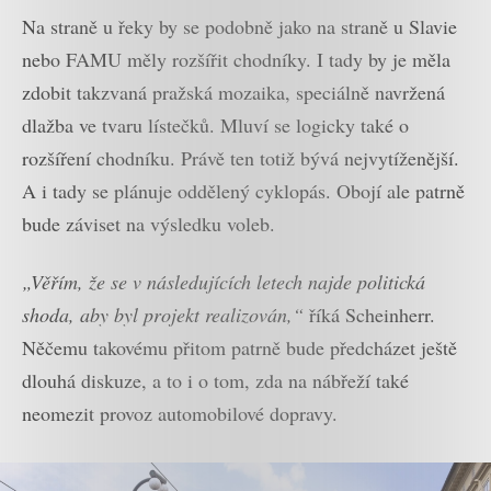
Na straně u řeky by se podobně jako na straně u Slavie
nebo FAMU měly rozšířit chodníky. I tady by je měla
zdobit takzvaná pražská mozaika, speciálně navržená
dlažba ve tvaru lístečků. Mluví se logicky také o
rozšíření chodníku. Právě ten totiž bývá nejvytíženější.
A i tady se plánuje oddělený cyklopás. Obojí ale patrně
bude záviset na výsledku voleb.
„Věřím, že se v následujících letech najde politická
shoda, aby byl projekt realizován,“
říká Scheinherr.
Něčemu takovému přitom patrně bude předcházet ještě
dlouhá diskuze, a to i o tom, zda na nábřeží také
neomezit provoz automobilové dopravy.