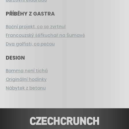
PŘÍBĚHY Z GASTRA
Boční projekt, co se zvrtnul
Francouzský šéfkuchař na Šumavě
Dva golfisti, co pečou
DESIGN
Bomma není tichá
Originální hodinky
Nábytek z betonu