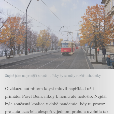
Stejně jako na protější straně i u řeky by se měly rozšířit chodníky
O zákazu aut přitom kdysi mluvil například už i
primátor Pavel Bém, nikdy k němu ale nedošlo. Nejdál
byla současná koalice v době pandemie, kdy tu provoz
pro auta uzavřela alespoň v jednom pruhu a uvolnila tak