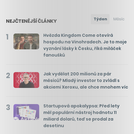
Týden
Měsíc
NEJČTENĚJŠÍ ČLÁNKY
1
Hvězda Kingdom Come otevírá
hospodu na Vinohradech. Je to moje
vyznání lásky k Česku, říká miláček
fanoušků
2
Jak vydělat 200 milionů za pár
měsíců? Mladý investor to zvládl s
akciemi Xeroxu, ale chce mnohem víc
3
Startupová apokalypsa: Před lety
měl populární nástroj hodnotu 11
miliard dolarů, teď se prodal za
desetinu