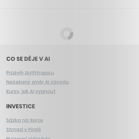
CO SE DĚJE V AI
Průšvih Anthtropicu
Nečekaný směr AI závodu
Kurzy, jak AI vypnout
INVESTICE
Sázka na Xerox
Strnad v Pirelli
Burzovní eldorádo