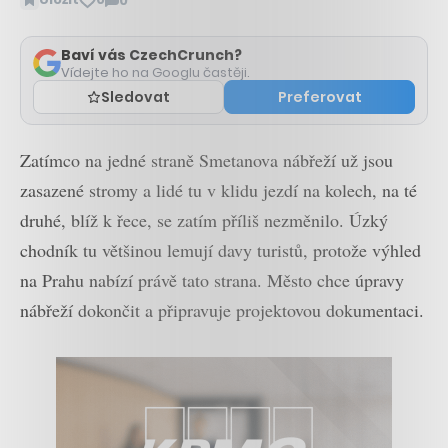
0
Zobrazit
komentáře
Baví vás CzechCrunch?
Vídejte ho na Googlu častěji.
Sledovat
Preferovat
Zatímco na jedné straně Smetanova nábřeží už jsou
zasazené stromy a lidé tu v klidu jezdí na kolech, na té
druhé, blíž k řece, se zatím příliš nezměnilo. Úzký
chodník tu většinou lemují davy turistů, protože výhled
na Prahu nabízí právě tato strana. Město chce úpravy
nábřeží dokončit a připravuje projektovou dokumentaci.