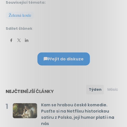
Související témata:
Železná koule
Sdílet článek
Přejít do diskuze
Týden
Měsíc
NEJČTENĚJŠÍ ČLÁNKY
1
Kam se hrabou české komedie.
Pusťte si na Netflixu historickou
satiru z Polska, její humor platí i na
nás