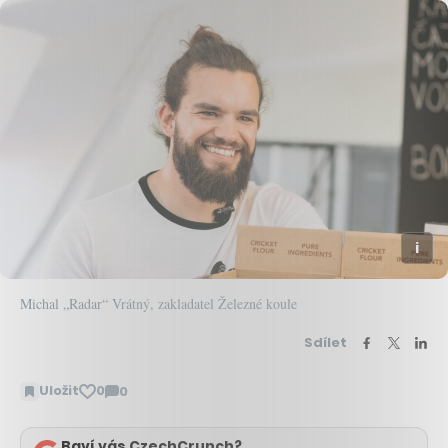
Michal „Radar“ Vrátný, zakladatel Železné koule
Sdílet
Uložit
0
0
Zobrazit
komentáře
Baví vás CzechCrunch?