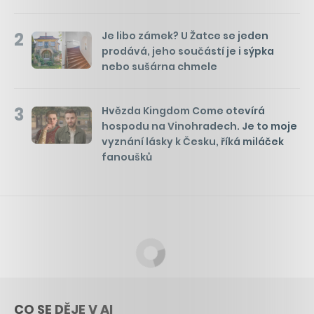
2
Je libo zámek? U Žatce se jeden
prodává, jeho součástí je i sýpka
nebo sušárna chmele
3
Hvězda Kingdom Come otevírá
hospodu na Vinohradech. Je to moje
vyznání lásky k Česku, říká miláček
fanoušků
CO SE DĚJE V AI