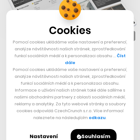
Cookies
Pomocí cookies ukládáme vaše nastavení a preferencí,
analýze návštěvnosti našich stránek, zprostředkování
Chystaná platforma
Online koučink, co má koule
funkcí sociálních médií a k personalizaci obsahu …
Číst
dále
Pomocí cookies ukládáme vaše nastavení a preferencí,
analýze návštěvnosti našich stránek, zprostředkování
funkcí sociálních médií a k personalizaci obsahu.
Informace o užívání našich stránek také dále sdílíme s
našimi obchodními partnery z oblasti sociálních médií,
reklamy a analytiky. Za tyto webové stránky a soubory
cookies odpovídá CzechCrunch s.r.o. Více informací
naleznete na následujícím
odkazu
.
Nastavení
Souhlasím