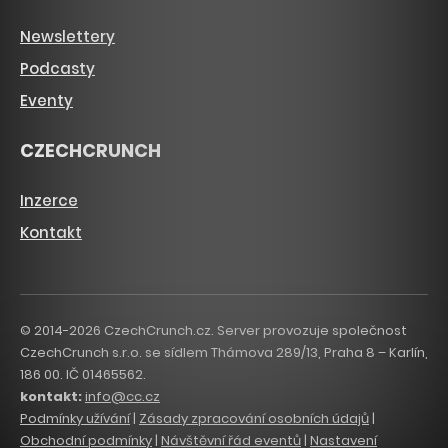
Newslettery
Podcasty
Eventy
CZECHCRUNCH
Inzerce
Kontakt
© 2014-2026 CzechCrunch.cz. Server provozuje společnost
CzechCrunch s.r.o. se sídlem Thámova 289/13, Praha 8 – Karlín,
186 00. IČ 01465562.
kontakt:
info@cc.cz
Podmínky užívání
|
Zásady zpracování osobních údajů
|
Obchodní podmínky
|
Návštěvní řád eventů
|
Nastavení