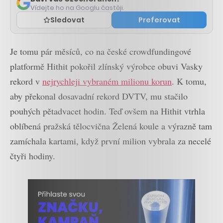
Vídejte ho na Googlu častěji.
Sledovat
Preferovat
Je tomu pár měsíců, co na české crowdfundingové
platformě Hithit pokořil zlínský výrobce obuvi Vasky
rekord v
nejrychleji vybraném milionu korun
. K tomu,
aby překonal dosavadní rekord DVTV, mu stačilo
pouhých pětadvacet hodin. Teď ovšem na Hithit vtrhla
oblíbená pražská tělocvična Želená koule a výrazně tam
zamíchala kartami, když první milion vybrala za necelé
čtyři hodiny.