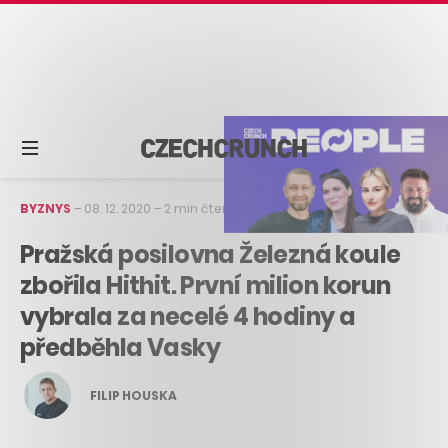
BYZNYS
–
08. 12. 2020
–
2 min čtení
Pražská posilovna Železná koule
zbořila Hithit. První milion korun
vybrala za necelé 4 hodiny a
předběhla Vasky
FILIP HOUSKA