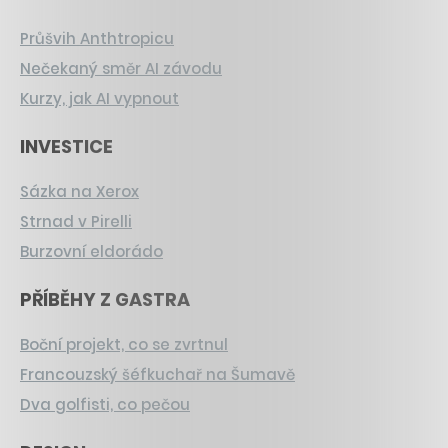
Průšvih Anthtropicu
Nečekaný směr AI závodu
Kurzy, jak AI vypnout
INVESTICE
Sázka na Xerox
Strnad v Pirelli
Burzovní eldorádo
PŘÍBĚHY Z GASTRA
Boční projekt, co se zvrtnul
Francouzský šéfkuchař na Šumavě
Dva golfisti, co pečou