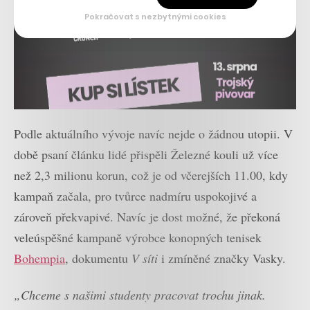
Pokračovat s nezbytnými cookies
Podle aktuálního vývoje navíc nejde o žádnou utopii. V
době psaní článku lidé přispěli Železné kouli už více
než 2,3 milionu korun, což je od včerejších 11.00, kdy
kampaň začala, pro tvůrce nadmíru uspokojivé a
zároveň překvapivé. Navíc je dost možné, že překoná
veleúspěšné kampaně výrobce konopných tenisek
Bohempia
, dokumentu
V síti
i zmíněné značky Vasky.
„Chceme s našimi studenty pracovat trochu jinak.