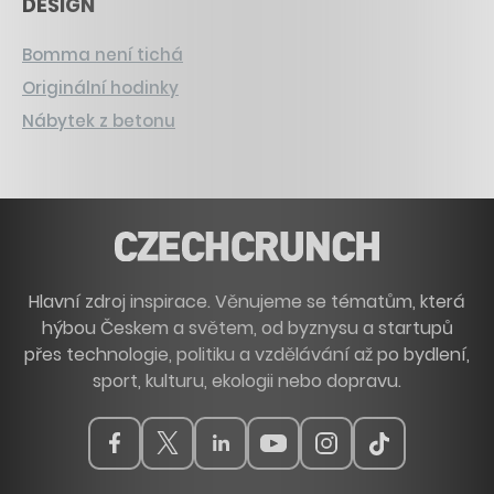
DESIGN
Bomma není tichá
Originální hodinky
Nábytek z betonu
Hlavní zdroj inspirace. Věnujeme se tématům, která
hýbou Českem a světem, od byznysu a startupů
přes technologie, politiku a vzdělávání až po bydlení,
sport, kulturu, ekologii nebo dopravu.