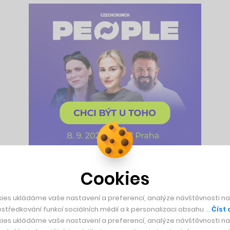
Cookies
 1974. Ještě pořád možná někoho překvapí, že nešlo o linku A,
vodně měla vůbec první souprava v Praze vyjet už o čtyři roky
ies ukládáme vaše nastavení a preferencí, analýze návštěvnosti naš
řít o tři měsíce dřív a 9. květen, kdy si Sovětský svaz a zem
středkování funkcí sociálních médií a k personalizaci obsahu …
Číst 
ies ukládáme vaše nastavení a preferencí, analýze návštěvnosti naš