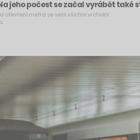
 Na jeho počest se začal vyrábět také 
Na otevření metra se sešli všichni vrcholní
a.