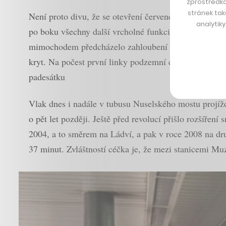
zprostředko
stránek tak
Není proto divu, že se otevření červené trasy stalo n
analytik
po boku všechny další vrcholné funkcionáře komunist
mimochodem předcházelo zahloubení stanice na Klárov
kryt. Na počest první linky podzemní dráhy se pak ve
padesátku
Vlak dnes i nadále v tubusu Nuselského mostu projíždí
o pět let později. Ještě před revolucí přišlo rozšíření
2004, a to směrem na Ládví, a pak v roce 2008 na dru
37 minut. Zvláštností céčka je, že mezi stanicemi Muz