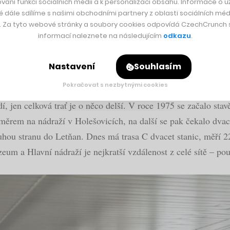
vání funkcí sociálních médií a k personalizaci obsahu. Informace o už
é dále sdílíme s našimi obchodními partnery z oblasti sociálních médi
ejvětší politickou událostí roku. Metro totiž tehdy otevíral 
y. Za tyto webové stránky a soubory cookies odpovídá CzechCrunch s.
ické strany. Zprovozňovali úsek, který vedl ze zastávky Kač
informací naleznete na následujícím
odkazu
.
ě, kudy však nakonec souprava metra nikdy neprojela – poslo
 stejném roce začal vyrábět také oblíbený dezert, pojmenovaný
Nastavení
Souhlasím
Pokračovat s nezbytnými cookies
, jen celková trať je o něco delší. V roce 1975 se začalo sta
 směrem na nádraží v Holešovicích, na další se pak čekalo dvace
hou stranu do Letňan. Dnes má trasa C dvacet stanic, měří 22
eum a Hlavní nádraží je nejkratší vzdálenost z celé sítě – p