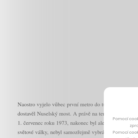
Naostro vyjelo vůbec první metro do tunelu 9. května
dostavěl Nuselský most. A právě na ten se čekalo. Pů
Pomocí cook
1. červenec roku 1973, nakonec byl ale tlak na to otev
zpro
světové války, nebyl samozřejmě vybrán náhodně.
Pomocí cook