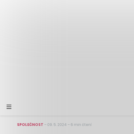
SPOLEČNOST
–
09. 5. 2024
–
6 min čtení