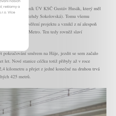
ívání našich
í, reklamy a
sám generální tajemník ÚV KSČ Gustáv Husák, který měl
r.o. Více
erov na Florenc (tehdy Sokolovská). Tomu všemu
užila pouze ověření projektu a vznikl z ní alespoň
 jak jinak než Metro. Ten tedy rovněž slaví
vět pokračování směrem na Háje, jezdit se sem začalo
t let. Nové stanice céčku totiž přibyly až v roce
,4 kilometru a přejet z jedné konečné na druhou trvá
ouhých 425 metrů.