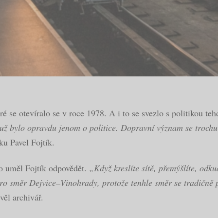
é se otevíralo se v roce 1978. A i to se svezlo s politikou te
 už bylo opravdu jenom o politice. Dopravní význam se trochu
u Pavel Fojtík.
to uměl Fojtík odpovědět.
„Když kreslíte sítě, přemýšlíte, odk
ro směr Dejvice–Vinohrady, protože tenhle směr se tradičně po
ěl archivář.