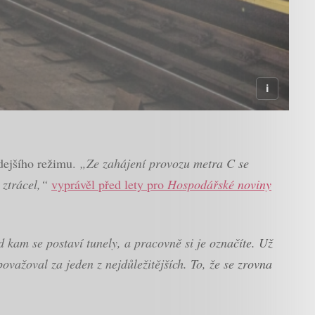
hdejšího režimu.
„Ze zahájení provozu metra C se
 ztrácel,“
vyprávěl před lety pro
Hospodářské noviny
ud kam se postaví tunely, a pracovně si je označíte. Už
važoval za jeden z nejdůležitějších. To, že se zrovna