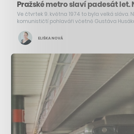
Pražské metro slaví padesát let.
Ve čtvrtek 9. května 1974 to byla velká sláva. 
komunističtí pohlaváři včetně Gustáva Husák
ELIŠKA NOVÁ