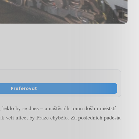
Preferovat
řeklo by se dnes – a naštěstí k tomu došli i městští
k velí ulice, by Praze chybělo. Za posledních padesát