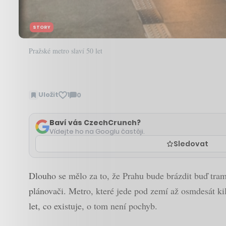
STORY
Pražské metro slaví 50 let
Uložit
1
0
Zobrazit
komentáře
Baví vás CzechCrunch?
Vídejte ho na Googlu častěji.
Sledovat
Dlouho se mělo za to, že Prahu bude brázdit buď tramv
plánovači. Metro, které jede pod zemí až osmdesát kil
let, co existuje, o tom není pochyb.