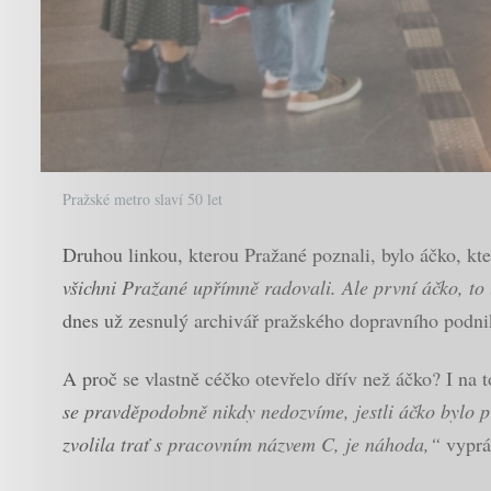
Pražské metro slaví 50 let
Druhou linkou, kterou Pražané poznali, bylo áčko, kter
všichni Pražané upřímně radovali. Ale první áčko, to
dnes už zesnulý archivář pražského dopravního podnik
A proč se vlastně céčko otevřelo dřív než áčko? I na 
se pravděpodobně nikdy nedozvíme, jestli áčko bylo p
zvolila trať s pracovním názvem C, je náhoda,“
vypráv