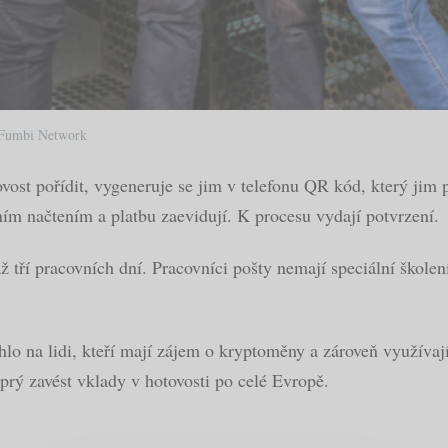
 Fumbi Network
vost pořídit, vygeneruje se jim v telefonu QR kód, který jim
lním načtením a platbu zaevidují. K procesu vydají potvrzení.
ž tří pracovních dní. Pracovníci pošty nemají speciální škole
lo na lidi, kteří mají zájem o kryptoměny a zároveň využívají
prý zavést vklady v hotovosti po celé Evropě.