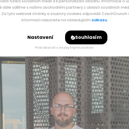
preferují vklady v hotovosti.
„Čekáme tedy, že projekt bude v
vání funkcí sociálních médií a k personalizaci obsahu. Informace o už
é dále sdílíme s našimi obchodními partnery z oblasti sociálních médi
y. Za tyto webové stránky a soubory cookies odpovídá CzechCrunch s.
informací naleznete na následujícím
odkazu
.
t samotnou aplikaci. V rámci Fumbi je uživatelé ale i nadále
Nastavení
Souhlasím
Pokračovat s nezbytnými cookies