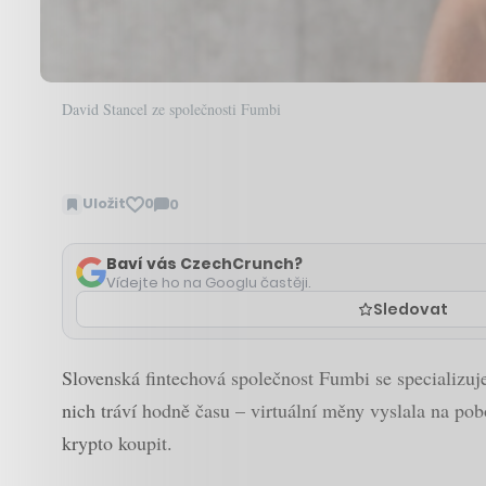
David Stancel ze společnosti Fumbi
Uložit
0
0
Zobrazit
komentáře
Baví vás CzechCrunch?
Vídejte ho na Googlu častěji.
Sledovat
Slovenská fintechová společnost Fumbi se specializuje
nich tráví hodně času – virtuální měny vyslala na po
krypto koupit.