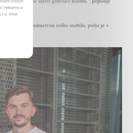
yužíván převážně starší generací klientů,“
popisuje
ívání našich
í, reklamy a
r.o. Více
 nakupují prostřednictvím svého mobilu, pošta je v