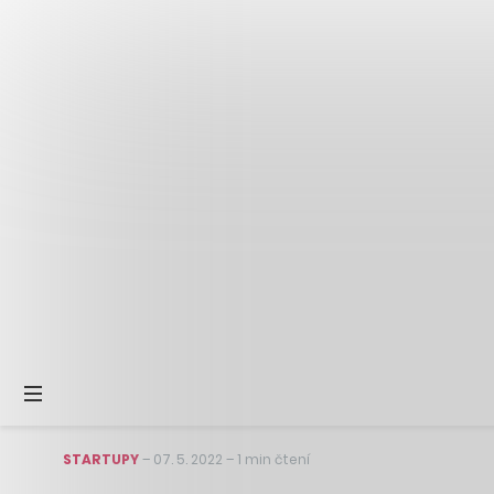
STARTUPY
–
07. 5. 2022
–
1 min čtení