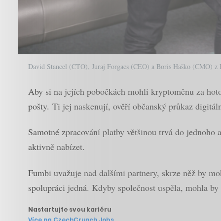
David Stancel (CTO), Juraj Forgacs (CEO) a Boris Haško (CMO) z
Aby si na jejích pobočkách mohli kryptoměnu za hoto
pošty. Ti jej naskenují, ověří občanský průkaz digitá
Samotné zpracování platby většinou trvá do jednoho a
aktivně nabízet.
Fumbi uvažuje nad dalšími partnery, skrze něž by moh
spolupráci jedná. Kdyby společnost uspěla, mohla by 
Nastartujte svou kariéru
Více na CzechCrunch Jobs