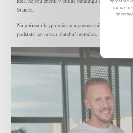
kteří nejsou zběhlí v online bankingu nebo jednoduše 
zprostředko
stránek tak
Stancel.
analytik
Na pořízení kryptoměn je nicméně stále nutné používa
podstatě jen novou platební metodou.