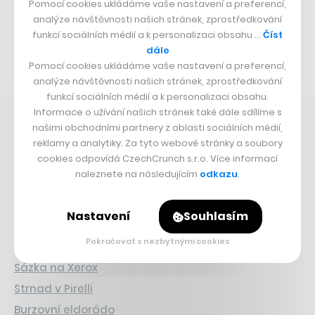
Pomocí cookies ukládáme vaše nastavení a preferencí,
analýze návštěvnosti našich stránek, zprostředkování
Přejít na web
funkcí sociálních médií a k personalizaci obsahu …
Číst
dále
Pomocí cookies ukládáme vaše nastavení a preferencí,
analýze návštěvnosti našich stránek, zprostředkování
funkcí sociálních médií a k personalizaci obsahu.
Informace o užívání našich stránek také dále sdílíme s
CO SE DĚJE V AI
našimi obchodními partnery z oblasti sociálních médií,
reklamy a analytiky. Za tyto webové stránky a soubory
cookies odpovídá CzechCrunch s.r.o. Více informací
Průšvih Anthtropicu
naleznete na následujícím
odkazu
.
Nečekaný směr AI závodu
Kurzy, jak AI vypnout
Nastavení
Souhlasím
INVESTICE
Pokračovat s nezbytnými cookies
Sázka na Xerox
Strnad v Pirelli
Burzovní eldorádo