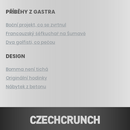
PŘÍBĚHY Z GASTRA
Boční projekt, co se zvrtnul
Francouzský šéfkuchař na Šumavě
Dva golfisti, co pečou
DESIGN
Bomma není tichá
Originální hodinky
Nábytek z betonu