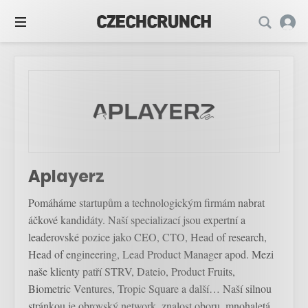
Aplayerz
Pomáháme startupům a technologickým firmám nabrat
áčkové kandidáty. Naší specializací jsou expertní a
leaderovské pozice jako CEO, CTO, Head of research,
Head of engineering, Lead Product Manager apod. Mezi
naše klienty patří STRV, Dateio, Product Fruits,
Biometric Ventures, Tropic Square a další… Naší silnou
stránkou je obrovský network, znalost oboru, mnohaletá