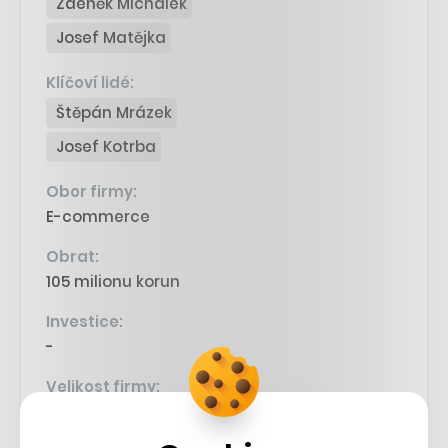
Zdeněk Michálek
Josef Matějka
Klíčoví lidé:
Štěpán Mrázek
Josef Kotrba
Obor firmy:
E-commerce
Obrat:
105 milionu korun
Investice:
-
Velikost firmy:
101-250 lidí