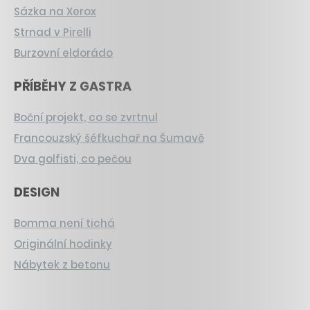
Sázka na Xerox
Strnad v Pirelli
Burzovní eldorádo
PŘÍBĚHY Z GASTRA
Boční projekt, co se zvrtnul
Francouzský šéfkuchař na Šumavě
Dva golfisti, co pečou
DESIGN
Bomma není tichá
Originální hodinky
Nábytek z betonu