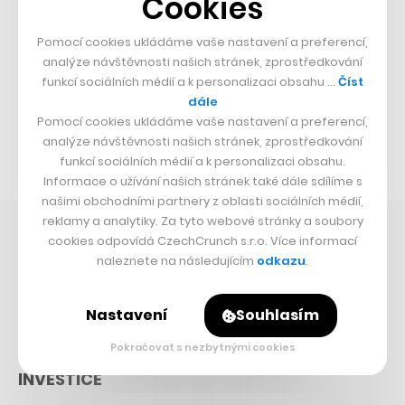
Cookies
Web a sociální sítě:
Pomocí cookies ukládáme vaše nastavení a preferencí,
analýze návštěvnosti našich stránek, zprostředkování
funkcí sociálních médií a k personalizaci obsahu …
Číst
dále
Přejít na web
Pomocí cookies ukládáme vaše nastavení a preferencí,
analýze návštěvnosti našich stránek, zprostředkování
funkcí sociálních médií a k personalizaci obsahu.
Informace o užívání našich stránek také dále sdílíme s
našimi obchodními partnery z oblasti sociálních médií,
reklamy a analytiky. Za tyto webové stránky a soubory
CO SE DĚJE V AI
cookies odpovídá CzechCrunch s.r.o. Více informací
naleznete na následujícím
odkazu
.
Průšvih Anthtropicu
Nečekaný směr AI závodu
Nastavení
Souhlasím
Kurzy, jak AI vypnout
Pokračovat s nezbytnými cookies
INVESTICE