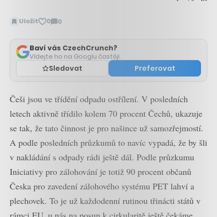
Uložit
0
0
Zobrazit
komentáře
Baví vás CzechCrunch?
Vídejte ho na Googlu častěji.
Sledovat
Preferovat
Češi jsou ve třídění odpadu ostřílení. V posledních
letech aktivně třídilo kolem 70 procent Čechů, ukazuje
se tak, že tato činnost je pro našince už samozřejmostí.
A podle posledních průzkumů to navíc vypadá, že by šli
v nakládání s odpady rádi ještě dál. Podle průzkumu
Iniciativy pro zálohování je totiž 90 procent občanů
Česka pro zavedení zálohového systému PET lahví a
plechovek. To je už každodenní rutinou třinácti států v
rámci EU, u nás na posun k cirkularitě ještě čekáme.