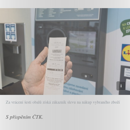
Za vrácení šesti obalů získá zákazník slevu na nákup vybraného zboží
S přispěním ČTK.