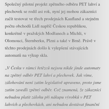
Společný pilotní projekt zpětného odběru PET lahví a
plechovek se rodil asi rok, nyní jej mohou zákazníci
začít testovat ve třech prodejnách Kaufland a stejném
počtu obchodů Lidl napříč Českou republikou,
konkrétně v pražských Modřanech a Michli, v
Olomouci, Šternberku, Plzni a také v Brně. Právě v
těchto prodejnách došlo k vylepšení stávajících
automatů na výkup skla.
„V Česku v rámci řetězců nejsou nikde jinde automaty
na zpětný odběr PET lahví a plechovek. Jak víme,
zálohování není zatím legislativě upraveno, proto jsme
zatím zavedli zpětný odběr. Což znamená, že zákazníci
nebudou platit zálohu při nákupu výrobků v PET
lahvích a plechovkách, ani nebudou dostávat finanční