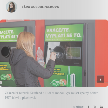
SÁRA GOLDBERGEROVÁ
Zákazníci řetězců Kaufland a Lidl si mohou vyzkoušet zpětný odběr
PET lahví a plechovek
Sdílet