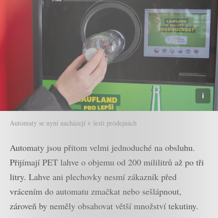
Automaty se nyní nacházejí v šesti prodejnách
Automaty jsou přitom velmi jednoduché na obsluhu.
Přijímají PET lahve o objemu od 200 mililitrů až po tři
litry. Lahve ani plechovky nesmí zákazník před
vrácením do automatu zmačkat nebo sešlápnout,
zároveň by neměly obsahovat větší množství tekutiny.