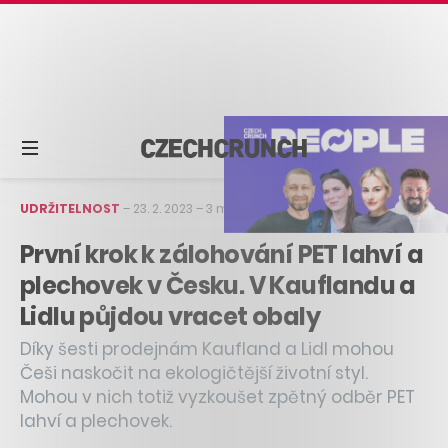
UDRŽITELNOST
–
23. 2. 2023
–
3 min čtení
První krok k zálohování PET lahví a
plechovek v Česku. V Kauflandu a
Lidlu půjdou vracet obaly
Díky šesti prodejnám Kaufland a Lidl mohou
Češi naskočit na ekologičtější životní styl.
Mohou v nich totiž vyzkoušet zpětný odběr PET
lahví a plechovek.