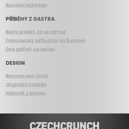
Burzovní eldorádo
PŘÍBĚHY Z GASTRA
Boční projekt, co se zvrtnul
Francouzský šéfkuchař na Šumavě
Dva golfisti, co pečou
DESIGN
Bomma není tichá
Originální hodinky
Nábytek z betonu