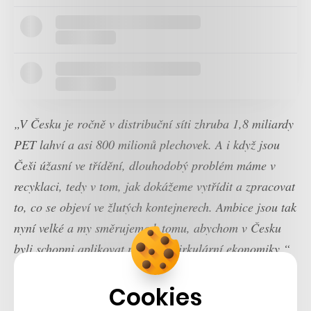
„V Česku je ročně v distribuční síti zhruba 1,8 miliardy
PET lahví a asi 800 milionů plechovek. A i když jsou
Češi úžasní ve třídění, dlouhodobý problém máme v
recyklaci, tedy v tom, jak dokážeme vytřídit a zpracovat
to, co se objeví ve žlutých kontejnerech. Ambice jsou tak
nyní velké a my směrujeme k tomu, abychom v Česku
byli schopni aplikovat principy cirkulární ekonomiky,“
říká Petr Hladík.
Cookies
V současné době už fáze příprav zálohového systému v