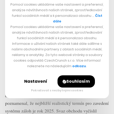
Pomocí cookies ukládáme vaše nastavení a preferencí,
Česku pokročila od debat a pozorování okolních zemí k
analýze návštěvnosti našich stránek, zprostředkování
praktické přípravě legislativního procesu. Ta by měla
funkcí sociálních médií a k personalizaci obsahu …
Číst
být nastavena tak, aby se její principy daly uplatnit
dále
Pomocí cookies ukládáme vaše nastavení a preferencí,
nejen na PET lahve a plechovky, ale i další materiály.
analýze návštěvnosti našich stránek, zprostředkování
První automaty pro zpětný odběr tak poskytnou dobrou
funkcí sociálních médií a k personalizaci obsahu.
zpětnou vazbu v tom, jak proces probíhá v realitě, jak
Informace o užívání našich stránek také dále sdílíme s
našimi obchodními partnery z oblasti sociálních médií,
na něj reagují zákazníci a jaké jsou možnosti jeho
reklamy a analytiky. Za tyto webové stránky a soubory
dalšího zefektivnění.
cookies odpovídá CzechCrunch s.r.o. Více informací
naleznete na následujícím
odkazu
.
Připravovaná úprava evropského nařízení o obalech
zavádí pro členské státy povinnost zavést zálohový
Nastavení
Souhlasím
systém v případě, že do roku 2026 nedosáhnou
Pokračovat s nezbytnými cookies
devadesátiprocentní míry zpětného odběru. Hladík ale
poznamenal, že nejbližší realistický termín pro zavedení
systému záloh je rok 2025. Svaz obchodu vyčíslil