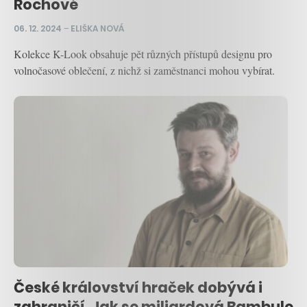
Rochové
06. 12. 2024
–
ELIŠKA NOVÁ
Kolekce K-Look obsahuje pět různých přístupů designu pro
volnočasové oblečení, z nichž si zaměstnanci mohou vybírat.
České království hraček dobývá i
zahraničí. Jak se miliardová Bambule