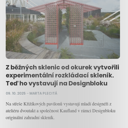
Z běžných sklenic od okurek vytvořili
experimentální rozkládací skleník.
Teď ho vystavují na Designbloku
09. 10. 2025
–
MARTA PLECITÁ
Na střeše Křižíkových pavilonů vystavují mladí designéři z
ateliéru dvoutakt a společnost Kaufland v rámci Designbloku
originální zahradní skleník.