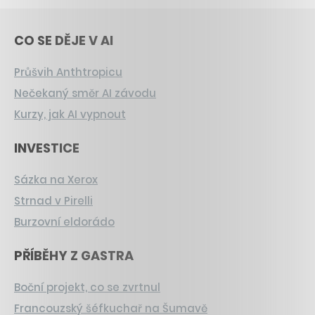
CO SE DĚJE V AI
Průšvih Anthtropicu
Nečekaný směr AI závodu
Kurzy, jak AI vypnout
INVESTICE
Sázka na Xerox
Strnad v Pirelli
Burzovní eldorádo
PŘÍBĚHY Z GASTRA
Boční projekt, co se zvrtnul
Francouzský šéfkuchař na Šumavě