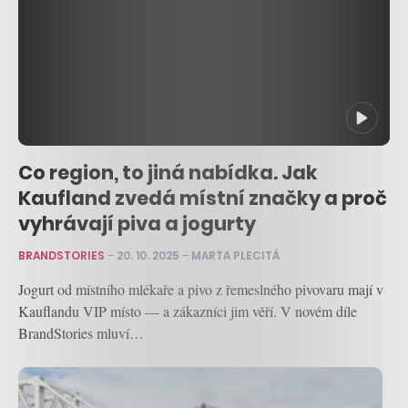
Co region, to jiná nabídka. Jak
Kaufland zvedá místní značky a proč
vyhrávají piva a jogurty
BRANDSTORIES
–
20. 10. 2025
–
MARTA PLECITÁ
Jogurt od místního mlékaře a pivo z řemeslného pivovaru mají v
Kauflandu VIP místo — a zákazníci jim věří. V novém díle
BrandStories mluví…