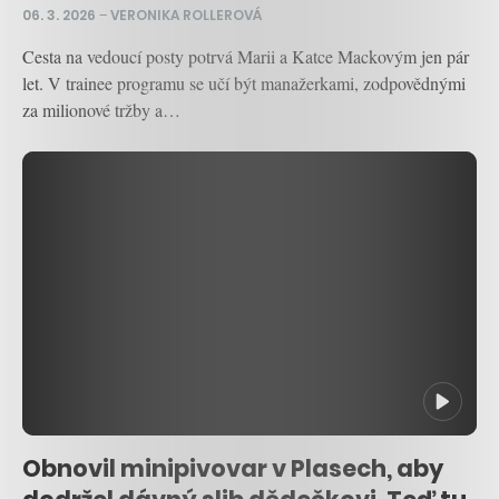
06. 3. 2026
–
VERONIKA ROLLEROVÁ
Cesta na vedoucí posty potrvá Marii a Katce Mackovým jen pár
let. V trainee programu se učí být manažerkami, zodpovědnými
za milionové tržby a…
Obnovil minipivovar v Plasech, aby