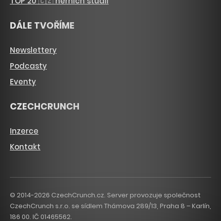
TOP 20 🇨🇿 herních studií
DÁLE TVOŘÍME
Newslettery
Podcasty
Eventy
CZECHCRUNCH
Inzerce
Kontakt
© 2014-2026 CzechCrunch.cz. Server provozuje společnost
CzechCrunch s.r.o. se sídlem Thámova 289/13, Praha 8 – Karlín,
186 00. IČ 01465562.