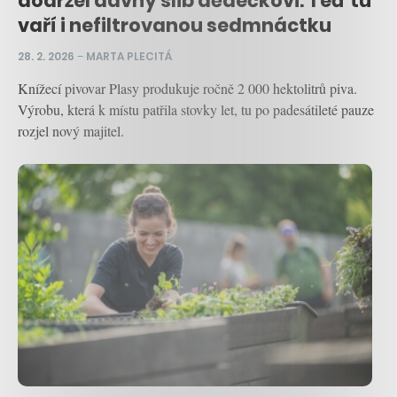
dodržel dávný slib dědečkovi. Teď tu
vaří i nefiltrovanou sedmnáctku
28. 2. 2026
–
MARTA PLECITÁ
Knížecí pivovar Plasy produkuje ročně 2 000 hektolitrů piva.
Výrobu, která k místu patřila stovky let, tu po padesátileté pauze
rozjel nový majitel.