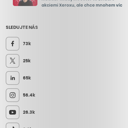
akciemi Xeroxu, ale chce mnohem víc
SLEDUJTE NÁS
73k
25k
65k
56.4k
26.3k