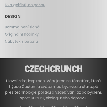
Dva golfisti, co pečou
DESIGN
Bomma není tichá
Originální hodinky
Nábytek z betonu
Hlavní zdroj inspirace. Věnujeme se tématům, která
hýbou Českem a světem, od byznysu a startupů
přes technologie, politiku a vzdělávání až po bydlení,
sport, kulturu, ekologii nebo dopravu.