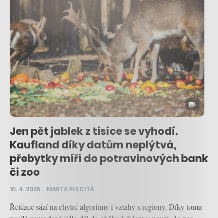
5
Jen pět jablek z tisíce se vyhodí.
Kaufland díky datům neplýtvá,
přebytky míří do potravinových bank
či zoo
10. 4. 2026
–
MARTA PLECITÁ
Řetězec sází na chytré algoritmy i vztahy s regiony. Díky tomu