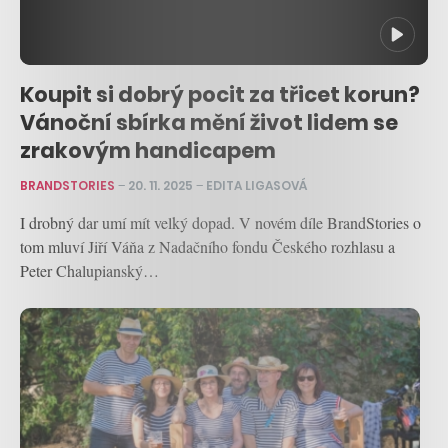
Koupit si dobrý pocit za třicet korun?
Vánoční sbírka mění život lidem se
zrakovým handicapem
BRANDSTORIES
–
20. 11. 2025
–
EDITA LIGASOVÁ
I drobný dar umí mít velký dopad. V novém díle BrandStories o
tom mluví Jiří Váňa z Nadačního fondu Českého rozhlasu a
Peter Chalupianský…