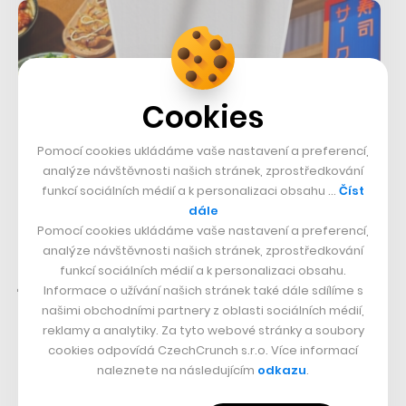
Cookies
Pomocí cookies ukládáme vaše nastavení a preferencí,
analýze návštěvnosti našich stránek, zprostředkování
funkcí sociálních médií a k personalizaci obsahu …
Číst
dále
Pomocí cookies ukládáme vaše nastavení a preferencí,
Začalo to jako malá restaurace, teď
analýze návštěvnosti našich stránek, zprostředkování
funkcí sociálních médií a k personalizaci obsahu.
jsou na stovkách míst. Do českých
Informace o užívání našich stránek také dále sdílíme s
obchodů míří sushi hráč z Německa
našimi obchodními partnery z oblasti sociálních médií,
reklamy a analytiky. Za tyto webové stránky a soubory
03. 9. 2025
–
PAVLÍNA NOUZOVÁ
cookies odpovídá CzechCrunch s.r.o. Více informací
V Německu je už Sushi Circle na více než třech stovkách míst –
naleznete na následujícím
odkazu
.
obvykle v supermarketech. Kromě sushi v krabičkách nabízí i