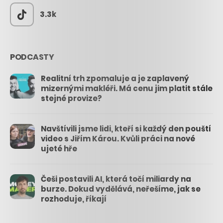
3.3k
PODCASTY
Realitní trh zpomaluje a je zaplavený
mizernými makléři. Má cenu jim platit stále
stejné provize?
Navštívili jsme lidi, kteří si každý den pouští
video s Jiřím Károu. Kvůli práci na nové
ujeté hře
Češi postavili AI, která točí miliardy na
burze. Dokud vydělává, neřešíme, jak se
rozhoduje, říkají