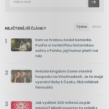
Týden
Měsíc
NEJČTENĚJŠÍ ČLÁNKY
1
Kam se hrabou české komedie.
Pusťte si na Netflixu historickou
satiru z Polska, její humor platí i na
nás
2
Hvězda Kingdom Come otevírá
hospodu na Vinohradech. Je to moje
vyznání lásky k Česku, říká miláček
fanoušků
3
Jak vydělat 200 milionů za pár
měsíců? Mladý investor to zvládl s