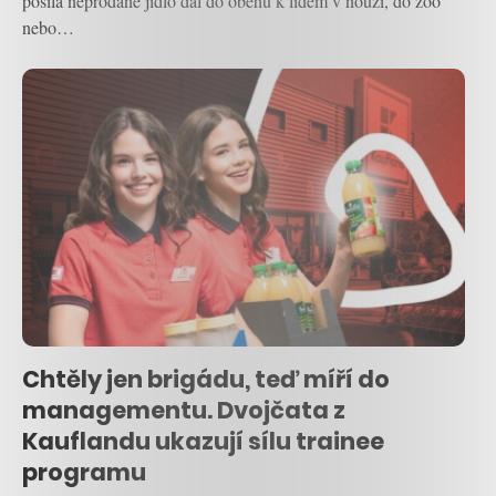
posílá neprodané jídlo dál do oběhu k lidem v nouzi, do zoo
nebo…
Chtěly jen brigádu, teď míří do
managementu. Dvojčata z
Kauflandu ukazují sílu trainee
programu