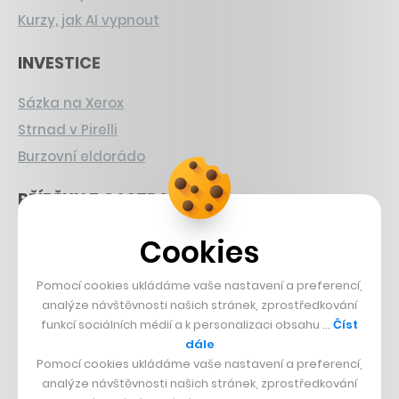
Kurzy, jak AI vypnout
INVESTICE
Sázka na Xerox
Strnad v Pirelli
Burzovní eldorádo
PŘÍBĚHY Z GASTRA
Boční projekt, co se zvrtnul
Cookies
Francouzský šéfkuchař na Šumavě
Pomocí cookies ukládáme vaše nastavení a preferencí,
Dva golfisti, co pečou
analýze návštěvnosti našich stránek, zprostředkování
funkcí sociálních médií a k personalizaci obsahu …
Číst
DESIGN
dále
Pomocí cookies ukládáme vaše nastavení a preferencí,
Bomma není tichá
analýze návštěvnosti našich stránek, zprostředkování