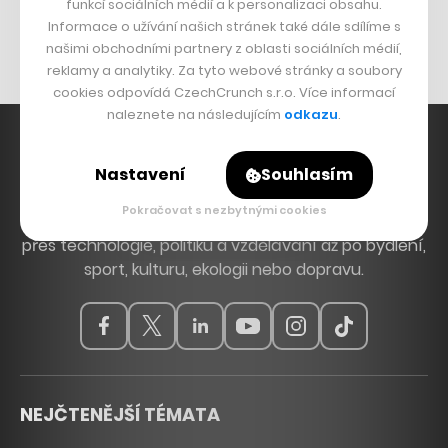
Originální hodinky
funkcí sociálních médií a k personalizaci obsahu.
Informace o užívání našich stránek také dále sdílíme s
Nábytek z betonu
našimi obchodními partnery z oblasti sociálních médií,
reklamy a analytiky. Za tyto webové stránky a soubory
cookies odpovídá CzechCrunch s.r.o. Více informací
naleznete na následujícím
odkazu
.
Nastavení
Souhlasím
Hlavní zdroj inspirace. Věnujeme se tématům, která
Pokračovat s nezbytnými cookies
hýbou Českem a světem, od byznysu a startupů
přes technologie, politiku a vzdělávání až po bydlení,
sport, kulturu, ekologii nebo dopravu.
NEJČTENĚJŠÍ TÉMATA