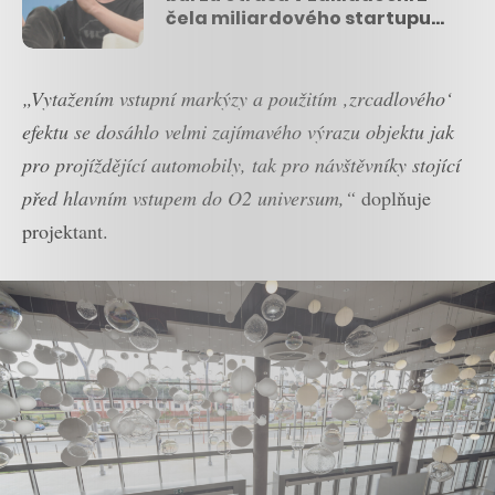
čela miliardového startupu
odstupuje jeho šéf
„Vytažením vstupní markýzy a použitím ‚zrcadlového‘
efektu se dosáhlo velmi zajímavého výrazu objektu jak
pro projíždějící automobily, tak pro návštěvníky stojící
před hlavním vstupem do O2 universum,“
doplňuje
projektant.