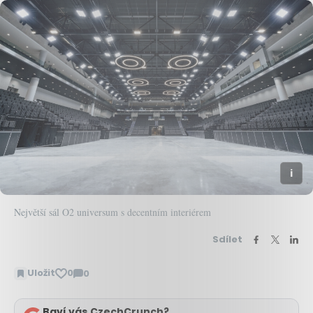
Největší sál O2 universum s decentním interiérem
Sdílet
Uložit
0
0
Zobrazit
komentáře
Baví vás CzechCrunch?