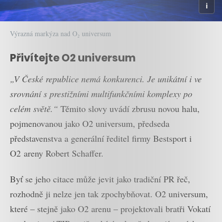
Výrazná markýza nad O₂ universum
Přivítejte O2 universum
„V České republice nemá konkurenci. Je unikátní i ve
srovnání s prestižními multifunkčními komplexy po
celém světě.“
Těmito slovy uvádí zbrusu novou halu,
pojmenovanou jako O2 universum, předseda
představenstva a generální ředitel firmy Bestsport i
O2 areny Robert Schaffer.
Byť se jeho citace může jevit jako tradiční PR řeč,
rozhodně ji nelze jen tak zpochybňovat. O2 universum,
které – stejně jako O2 arenu – projektovali bratři Vokatí