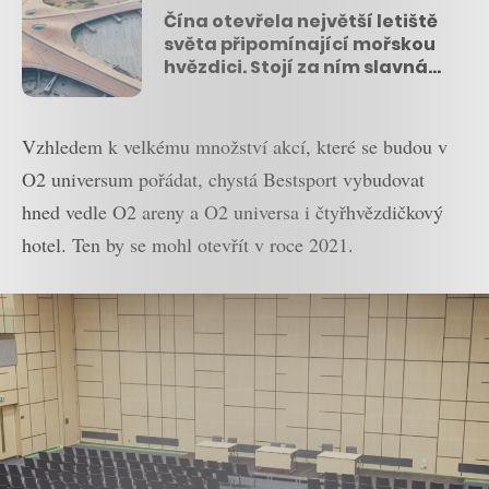
Čína otevřela největší letiště
světa připomínající mořskou
hvězdici. Stojí za ním slavná
architektka Zaha Hadid
Vzhledem k velkému množství akcí, které se budou v
O2 universum pořádat, chystá Bestsport vybudovat
hned vedle O2 areny a O2 universa i čtyřhvězdičkový
hotel. Ten by se mohl otevřít v roce 2021.