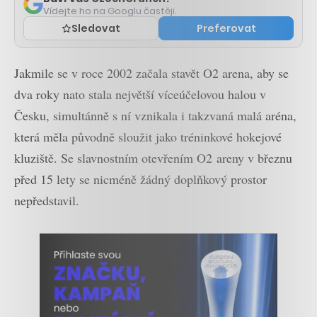
Vídejte ho na Googlu častěji.
Sledovat
Preferovat
Jakmile se v roce 2002 začala stavět O2 arena, aby se
dva roky nato stala největší víceúčelovou halou v
Česku, simultánně s ní vznikala i takzvaná malá aréna,
která měla původně sloužit jako tréninkové hokejové
kluziště. Se slavnostním otevřením O2 areny v březnu
před 15 lety se nicméně žádný doplňkový prostor
nepředstavil.