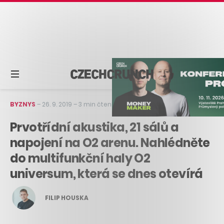
BYZNYS
–
26. 9. 2019
–
3 min čtení
Prvotřídní akustika, 21 sálů a
napojení na O2 arenu. Nahlédněte
do multifunkční haly O2
universum, která se dnes otevírá
FILIP HOUSKA