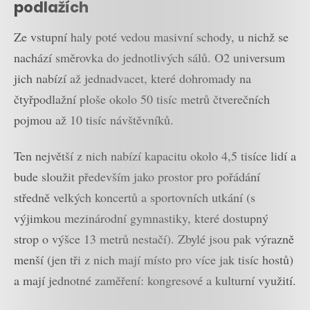
podlažích
Ze vstupní haly poté vedou masivní schody, u nichž se
nachází směrovka do jednotlivých sálů. O2 universum
jich nabízí až jednadvacet, které dohromady na
čtyřpodlažní ploše okolo 50 tisíc metrů čtverečních
pojmou až 10 tisíc návštěvníků.
Ten největší z nich nabízí kapacitu okolo 4,5 tisíce lidí a
bude sloužit především jako prostor pro pořádání
středně velkých koncertů a sportovních utkání (s
výjimkou mezinárodní gymnastiky, které dostupný
strop o výšce 13 metrů nestačí). Zbylé jsou pak výrazně
menší (jen tři z nich mají místo pro více jak tisíc hostů)
a mají jednotné zaměření: kongresové a kulturní využití.