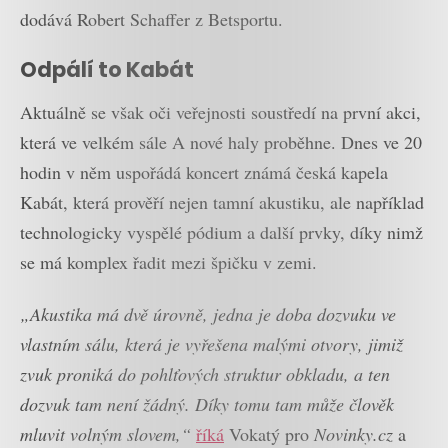
dodává Robert Schaffer z Betsportu.
Odpálí to Kabát
Aktuálně se však oči veřejnosti soustředí na první akci,
která ve velkém sále A nové haly proběhne. Dnes ve 20
hodin v něm uspořádá koncert známá česká kapela
Kabát, která prověří nejen tamní akustiku, ale například
technologicky vyspělé pódium a další prvky, díky nimž
se má komplex řadit mezi špičku v zemi.
„Akustika má dvě úrovně, jedna je doba dozvuku ve
vlastním sálu, která je vyřešena malými otvory, jimiž
zvuk proniká do pohlťových struktur obkladu, a ten
dozvuk tam není žádný. Díky tomu tam může člověk
mluvit volným slovem,“
říká
Vokatý pro
Novinky.cz
a