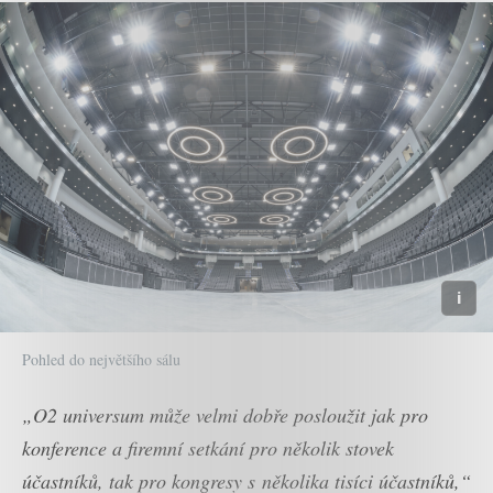
Pohled do největšího sálu
„O2 universum může velmi dobře posloužit jak pro
konference a firemní setkání pro několik stovek
účastníků, tak pro kongresy s několika tisíci účastníků,“