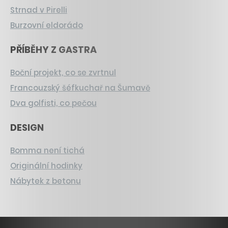
Strnad v Pirelli
Burzovní eldorádo
PŘÍBĚHY Z GASTRA
Boční projekt, co se zvrtnul
Francouzský šéfkuchař na Šumavě
Dva golfisti, co pečou
DESIGN
Bomma není tichá
Originální hodinky
Nábytek z betonu