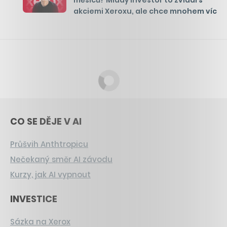
akciemi Xeroxu, ale chce mnohem víc
CO SE DĚJE V AI
Průšvih Anthtropicu
Nečekaný směr AI závodu
Kurzy, jak AI vypnout
INVESTICE
Sázka na Xerox