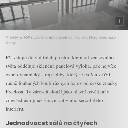
V lobby je 650 ručně foukaných koulí od Preciosy, které slouží jako
lampy
Při vstupu do vnitřních prostor, které od venkovního
světa odděluje skleněná panelová výloha, pak nejvíce
oslní dynamický strop lobby, který je tvořen z 650
ručně foukaných koulí různých barev od české značky
Preciosa. Ty zároveň slouží jako hlavní osvětlení a
znevšednění jinak konzervativního šedo-bílého
interiéru.
Jednadvacet sálů na čtyřech