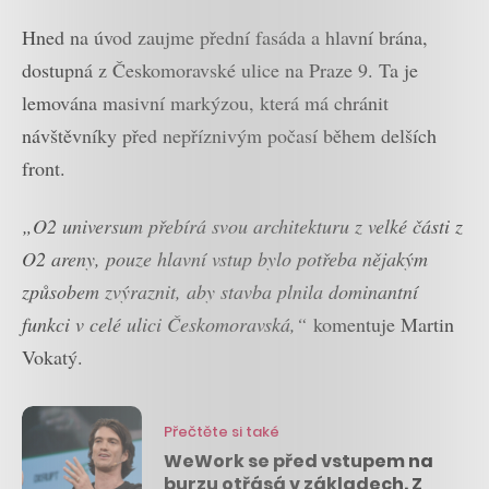
Hned na úvod zaujme přední fasáda a hlavní brána,
dostupná z Českomoravské ulice na Praze 9. Ta je
lemována masivní markýzou, která má chránit
návštěvníky před nepříznivým počasí během delších
front.
„O2 universum přebírá svou architekturu z velké části z
O2 areny, pouze hlavní vstup bylo potřeba nějakým
způsobem zvýraznit, aby stavba plnila dominantní
funkci v celé ulici Českomoravská,“
komentuje Martin
Vokatý.
Přečtěte si také
WeWork se před vstupem na
burzu otřásá v základech. Z