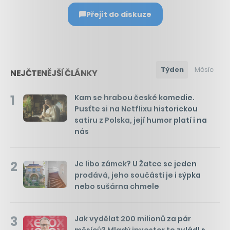
Přejít do diskuze
Týden
Měsíc
NEJČTENĚJŠÍ ČLÁNKY
1
Kam se hrabou české komedie.
Pusťte si na Netflixu historickou
satiru z Polska, její humor platí i na
nás
2
Je libo zámek? U Žatce se jeden
prodává, jeho součástí je i sýpka
nebo sušárna chmele
3
Jak vydělat 200 milionů za pár
měsíců? Mladý investor to zvládl s