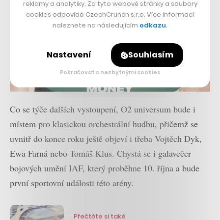
reklamy a analytiky. Za tyto webové stránky a soubory
cookies odpovídá CzechCrunch s.r.o. Více informací
naleznete na následujícím
odkazu
.
Nastavení
Souhlasím
Pokračovat s nezbytnými cookies
Co se týče dalších vystoupení, O2 universum bude i
místem pro klasickou orchestrální hudbu, přičemž se
uvnitř do konce roku ještě objeví i třeba Vojtěch Dyk,
Ewa Farná nebo Tomáš Klus. Chystá se i galavečer
bojových umění IAF, který proběhne 10. října a bude
první sportovní události této arény.
Přečtěte si také