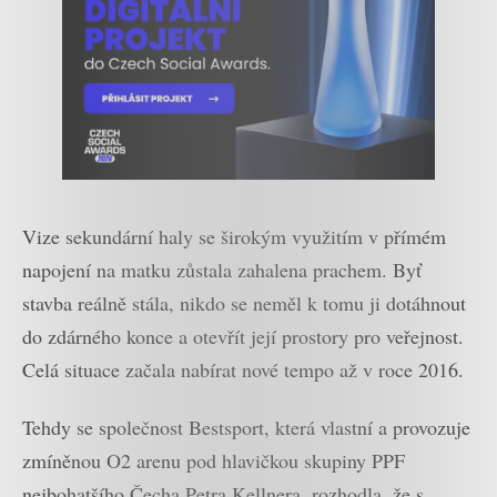
Vize sekundární haly se širokým využitím v přímém
napojení na matku zůstala zahalena prachem. Byť
stavba reálně stála, nikdo se neměl k tomu ji dotáhnout
do zdárného konce a otevřít její prostory pro veřejnost.
Celá situace začala nabírat nové tempo až v roce 2016.
Tehdy se společnost Bestsport, která vlastní a provozuje
zmíněnou O2 arenu pod hlavičkou skupiny PPF
nejbohatšího Čecha Petra Kellnera, rozhodla, že s