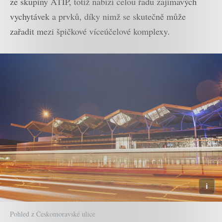
ze skupiny ATIP, totiž nabízí celou řadu zajímavých
vychytávek a prvků, díky nimž se skutečně může
zařadit mezi špičkové víceúčelové komplexy.
Pohled z Českomoravské ulice