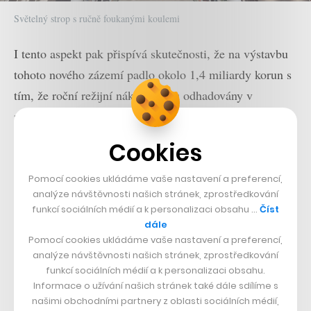
Světelný strop s ručně foukanými koulemi
I tento aspekt pak přispívá skutečnosti, že na výstavbu
tohoto nového zázemí padlo okolo 1,4 miliardy korun s
tím, že roční režijní náklady jsou odhadovány v
průměru na 50 milionů korun. Celková investice by se
pak provozovatelům měla vrátit v horizontu 16 let.
Cookies
Pomocí cookies ukládáme vaše nastavení a preferencí,
analýze návštěvnosti našich stránek, zprostředkování
funkcí sociálních médií a k personalizaci obsahu …
Číst
dále
Pomocí cookies ukládáme vaše nastavení a preferencí,
analýze návštěvnosti našich stránek, zprostředkování
funkcí sociálních médií a k personalizaci obsahu.
Informace o užívání našich stránek také dále sdílíme s
našimi obchodními partnery z oblasti sociálních médií,