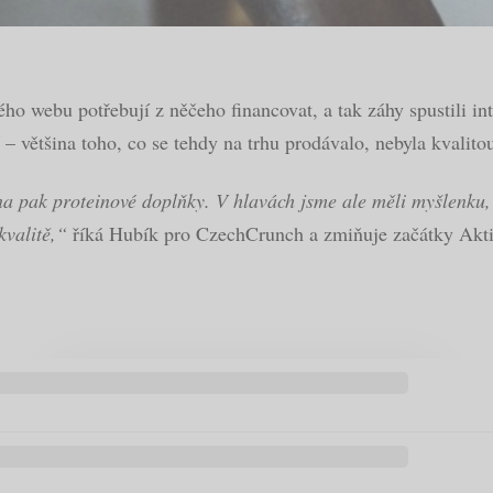
ho webu potřebují z něčeho financovat, a tak záhy spustili in
í – většina toho, co se tehdy na trhu prodávalo, nebyla kvalitou
na pak proteinové doplňky. V hlavách jsme ale měli myšlenku,
kvalitě,“
říká Hubík pro CzechCrunch a zmiňuje začátky Aktin