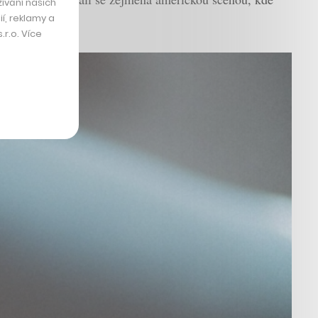
ívání našich
í, reklamy a
r.o. Více