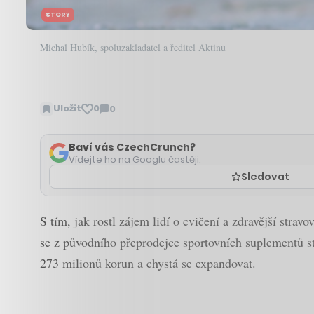
STORY
Michal Hubík, spoluzakladatel a ředitel Aktinu
Uložit
0
0
Zobrazit
komentáře
Baví vás CzechCrunch?
Vídejte ho na Googlu častěji.
Sledovat
S tím, jak rostl zájem lidí o cvičení a zdravější stra
se z původního přeprodejce sportovních suplementů st
273 milionů korun a chystá se expandovat.