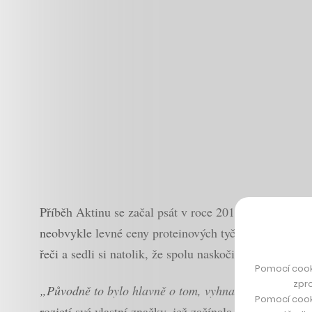
Příběh Aktinu se začal psát v roce 2010, když jeden 
neobvykle levné ceny proteinových tyčinek, kvůli kte
řeči a sedli si natolik, že spolu naskočili do byznysu.
Pomocí cook
zpro
„Původně to bylo hlavně o tom, vyhnat z Česka a Slov
Pomocí cook
rozjetí své vlastní značky, jež začínala na fitnessov