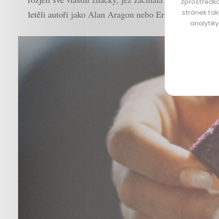
zprostředko
stránek tak
letěli autoři jako Alan Aragon nebo Eric Helms, kteří
analytik