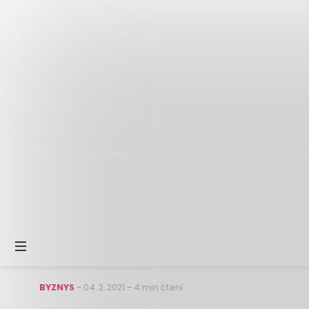
BYZNYS
–
04. 2. 2021
–
4 min čtení