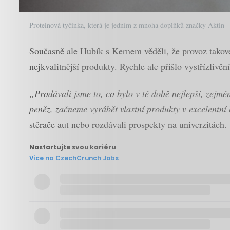
Proteinová tyčinka, která je jedním z mnoha doplňků značky Aktin
Současně ale Hubík s Kernem věděli, že provoz takové
nejkvalitnější produkty. Rychle ale přišlo vystřízlivěn
„Prodávali jsme to, co bylo v té době nejlepší, zejmé
peněz, začneme vyrábět vlastní produkty v excelentní 
stěrače aut nebo rozdávali prospekty na univerzitách.
Nastartujte svou kariéru
Více na CzechCrunch Jobs