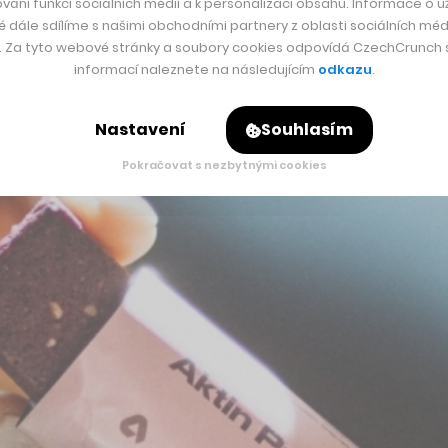
vání funkcí sociálních médií a k personalizaci obsahu. Informace o už
é dále sdílíme s našimi obchodními partnery z oblasti sociálních médi
 cvičení a výživě dobře rozuměli.
y. Za tyto webové stránky a soubory cookies odpovídá CzechCrunch s.
informací naleznete na následujícím
odkazu
.
Nastavení
Souhlasím
Pokračovat s nezbytnými cookies