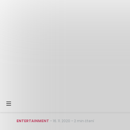
ENTERTAINMENT
–
16. 11. 2020
–
2 min čtení