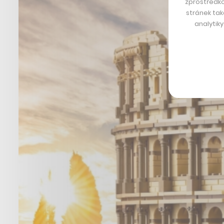
zprostředko
stránek tak
analytik