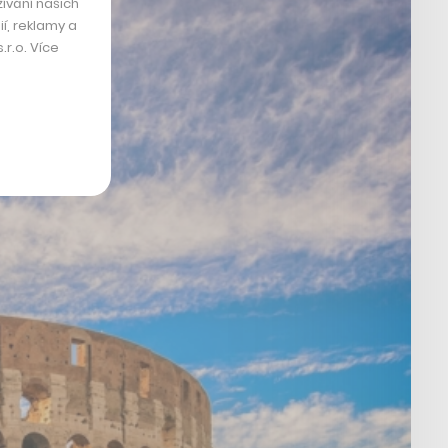
ívání našich
í, reklamy a
r.o. Více