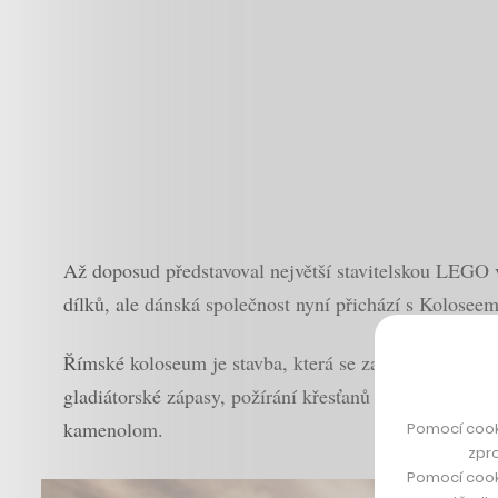
Až doposud představoval největší stavitelskou LEGO 
dílků, ale dánská společnost nyní přichází s Koloseem,
Římské koloseum je stavba, která se za svou historii 
gladiátorské zápasy, požírání křesťanů lvy či velkol
kamenolom.
Pomocí cook
zpro
Pomocí cook