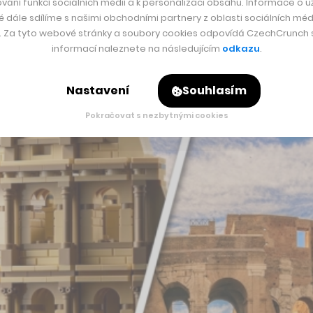
vání funkcí sociálních médií a k personalizaci obsahu. Informace o už
é dále sdílíme s našimi obchodními partnery z oblasti sociálních médi
y. Za tyto webové stránky a soubory cookies odpovídá CzechCrunch s.
informací naleznete na následujícím
odkazu
.
Nastavení
Souhlasím
Pokračovat s nezbytnými cookies