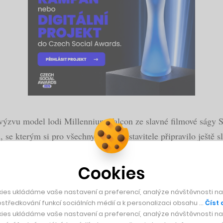
výzvu model lodi Millennium Falcon ze slavné filmové ságy S
 se kterým si pro všechny nadšené stavitele připravilo ještě sl
stala svědkem řady velkolepých událostí. Notoricky známé jso
Cookies
epé námořní bitvy. Koloseum ovšem bylo v minulosti i křesťans
ies ukládáme vaše nastavení a preferencí, analýze návštěvnosti naš
středkování funkcí sociálních médií a k personalizaci obsahu …
Číst 
ies ukládáme vaše nastavení a preferencí, analýze návštěvnosti naš