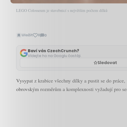
LEGO Colosseum je stavebnicí s největším počtem dílků
Uložit
0
0
Zobrazit
komentáře
Baví vás CzechCrunch?
Vídejte ho na Googlu častěji.
Sledovat
Vysypat z krabice všechny dílky a pustit se do práce,
obrovským rozměrům a komplexnosti vyžadují pro sest