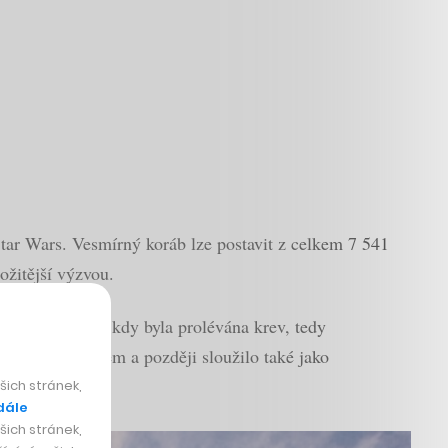
tar Wars. Vesmírný koráb lze postavit z celkem 7 541
ožitější výzvou.
u především ty, kdy byla prolévána krev, tedy
kým svatostánkem a později sloužilo také jako
ich stránek,
dále
ich stránek,