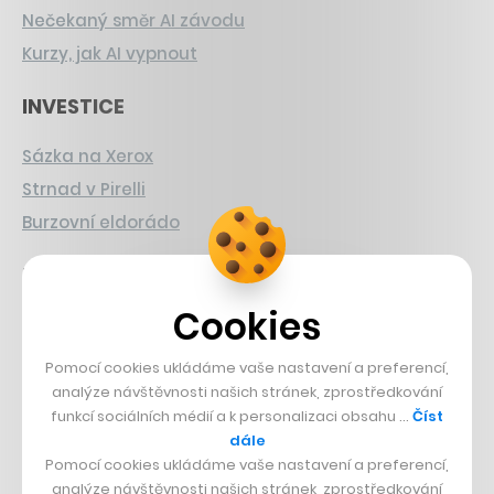
Nečekaný směr AI závodu
Kurzy, jak AI vypnout
INVESTICE
Sázka na Xerox
Strnad v Pirelli
Burzovní eldorádo
PŘÍBĚHY Z GASTRA
Cookies
Boční projekt, co se zvrtnul
Francouzský šéfkuchař na Šumavě
Pomocí cookies ukládáme vaše nastavení a preferencí,
Dva golfisti, co pečou
analýze návštěvnosti našich stránek, zprostředkování
funkcí sociálních médií a k personalizaci obsahu …
Číst
dále
DESIGN
Pomocí cookies ukládáme vaše nastavení a preferencí,
analýze návštěvnosti našich stránek, zprostředkování
Bomma není tichá