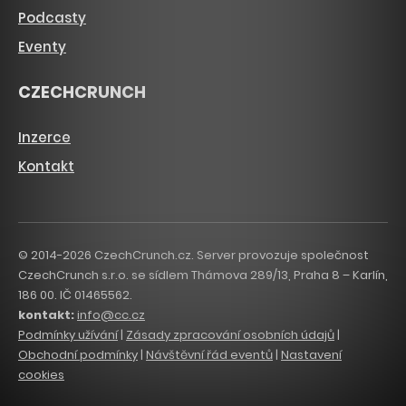
Podcasty
Eventy
CZECHCRUNCH
Inzerce
Kontakt
© 2014-2026 CzechCrunch.cz. Server provozuje společnost
CzechCrunch s.r.o. se sídlem Thámova 289/13, Praha 8 – Karlín,
186 00. IČ 01465562.
kontakt:
info@cc.cz
Podmínky užívání
|
Zásady zpracování osobních údajů
|
Obchodní podmínky
|
Návštěvní řád eventů
|
Nastavení
cookies