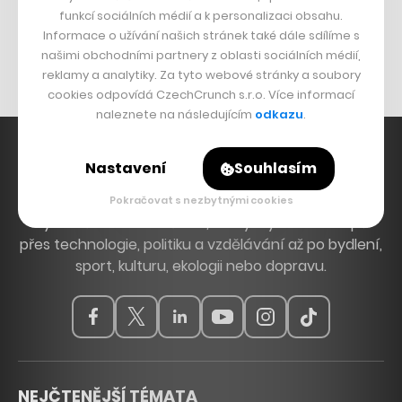
funkcí sociálních médií a k personalizaci obsahu.
Originální hodinky
Informace o užívání našich stránek také dále sdílíme s
Nábytek z betonu
našimi obchodními partnery z oblasti sociálních médií,
reklamy a analytiky. Za tyto webové stránky a soubory
cookies odpovídá CzechCrunch s.r.o. Více informací
naleznete na následujícím
odkazu
.
Nastavení
Souhlasím
Hlavní zdroj inspirace. Věnujeme se tématům, která
Pokračovat s nezbytnými cookies
hýbou Českem a světem, od byznysu a startupů
přes technologie, politiku a vzdělávání až po bydlení,
sport, kulturu, ekologii nebo dopravu.
NEJČTENĚJŠÍ TÉMATA