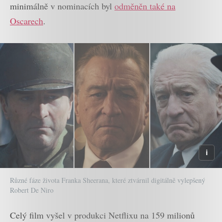
minimálně v nominacích byl
odměněn také na
Oscarech
.
Různé fáze života Franka Sheerana, které ztvárnil digitálně vylepšený
Robert De Niro
Celý film vyšel v produkci Netflixu na 159 milionů