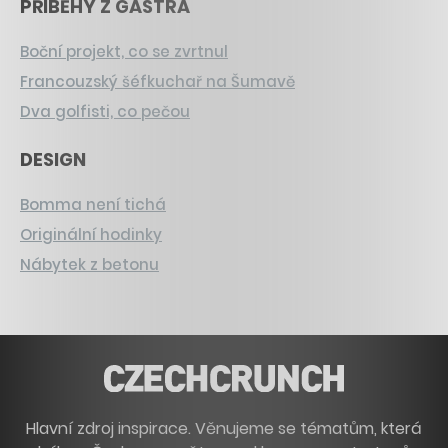
PŘÍBĚHY Z GASTRA
Boční projekt, co se zvrtnul
Francouzský šéfkuchař na Šumavě
Dva golfisti, co pečou
DESIGN
Bomma není tichá
Originální hodinky
Nábytek z betonu
Hlavní zdroj inspirace. Věnujeme se tématům, která