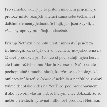
Pro samotné aktéry je to přitom mnohem příjemnější,
protože místo různých alterací sama sebe tečkami či
dalšími elementy jednoduše hrají, jak jsou zvyklí, a
všechny úpravy probíhají dodatečně.
Přístup Netflixu a ochotu utratit množství peněz za
technologii, která byla dříve víceméně nevyzkoušena na
áčkové produkci, je něco, co si pochvalují nejen herci,
ale i sám režisér filmu Martin Scorsese. Našlo se ale
pochopitelně i mnoho hlasů, kterým se technologické
omlazování herců v
Irčanovi
nelíbilo a například známý
tvůrce deepfake videí na YouTube pod pseudonymem
iFake vytvořil vlastní video, kterým chce dokázat, že se
může v efektech vyrovnat milionové produkci Netflixu.