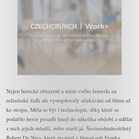
Nejen herecké obsazení a mistr svého řemesla na
režisérské židli ale vystupňovaly očekávání od filmu až
ke stropu. Měla to být i technologie, díky které se
podařilo herce posadit hned do několika období a udělat
z nich jejich mladší, nebo starší já. Šestasedmdesátiletý
Robert De Niro, který ztvárnil v hlavní roli Franka