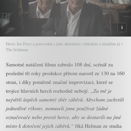
Herec Joe Pesci a porovnání s jeho aktuálním vzhledem a mladším já v
The Irishman
Samotné natáčení filmu zabralo 108 dní, scénář za
poslední tři roky produkce přitom narostl ze 130 na 160
stran, i díky poměrně značné improvizaci, které se
trojice hlavních herců rozhodně nebojí.
„Za mě je
největší úspěch samotný sběr záběrů. Abychom zachytili
jednotlivé výkony, nemuseli jsme používat žádné
označovače nebo prosit herce, aby se dostavili na jiné
místo k dotočení jejich záběrů,“
říká Helman ze studia