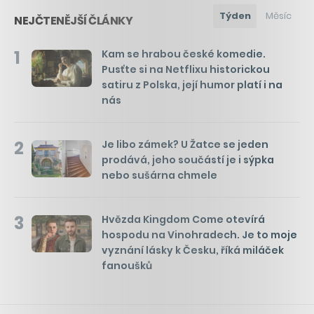
Týden
Měsíc
NEJČTENĚJŠÍ ČLÁNKY
1
Kam se hrabou české komedie.
Pusťte si na Netflixu historickou
satiru z Polska, její humor platí i na
nás
2
Je libo zámek? U Žatce se jeden
prodává, jeho součástí je i sýpka
nebo sušárna chmele
3
Hvězda Kingdom Come otevírá
hospodu na Vinohradech. Je to moje
vyznání lásky k Česku, říká miláček
fanoušků