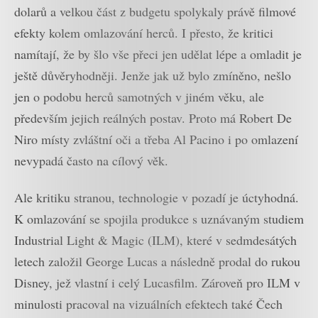
dolarů a velkou část z budgetu spolykaly právě filmové
efekty kolem omlazování herců. I přesto, že kritici
namítají, že by šlo vše přeci jen udělat lépe a omladit je
ještě důvěryhodněji. Jenže jak už bylo zmíněno, nešlo
jen o podobu herců samotných v jiném věku, ale
především jejich reálných postav. Proto má Robert De
Niro místy zvláštní oči a třeba Al Pacino i po omlazení
nevypadá často na cílový věk.
Ale kritiku stranou, technologie v pozadí je úctyhodná.
K omlazování se spojila produkce s uznávaným studiem
Industrial Light & Magic (ILM), které v sedmdesátých
letech založil George Lucas a následně prodal do rukou
Disney, jež vlastní i celý Lucasfilm. Zároveň pro ILM v
minulosti pracoval na vizuálních efektech také Čech