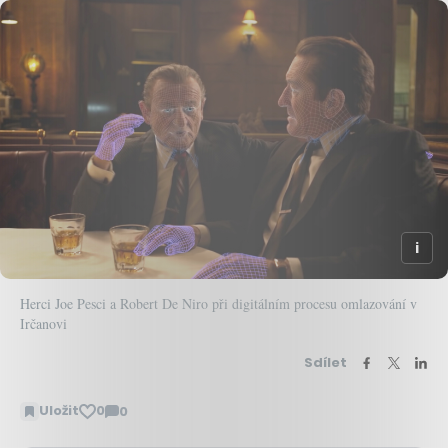
Herci Joe Pesci a Robert De Niro při digitálním procesu omlazování v
Irčanovi
Sdílet
Uložit
0
0
Zobrazit
komentáře