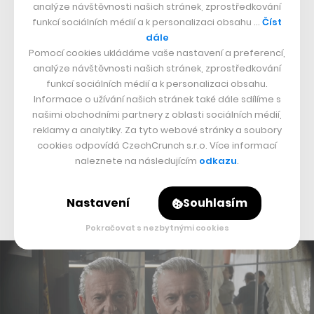
zesvětlit. Nešlo ale pouze o obličej, odpovídat musel
analýze návštěvnosti našich stránek, zprostředkování
funkcí sociálních médií a k personalizaci obsahu …
Číst
například také krk, vrchní část těla nebo ruce. To vše se
dále
totiž s věkem logicky mění.
Pomocí cookies ukládáme vaše nastavení a preferencí,
analýze návštěvnosti našich stránek, zprostředkování
Stejně jako musel odpovídat už zmíněný pohyb i poloha
funkcí sociálních médií a k personalizaci obsahu.
Informace o užívání našich stránek také dále sdílíme s
těla. V komentářích fanoušků se často opakuje, že i
našimi obchodními partnery z oblasti sociálních médií,
když z De Nira udělali vizuálně mladšího Franka
reklamy a analytiky. Za tyto webové stránky a soubory
Sheerana, stejně bylo podle pohybů jasné, že jeho věk
cookies odpovídá CzechCrunch s.r.o. Více informací
naleznete na následujícím
odkazu
.
neodpovídá. Nutno však dodat, že Frank Sheeran, tedy
reálný člověk pro předlohu filmu, měl zranění zad z
Nastavení
Souhlasím
války, které ovlivnilo jeho pohyb.
Pokračovat s nezbytnými cookies