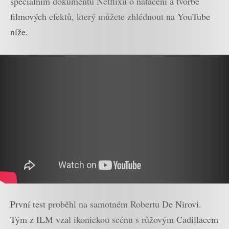
speciálním dokumentu Netflixu o natáčení a tvorbě
filmových efektů, který můžete zhlédnout na YouTube
níže.
První test proběhl na samotném Robertu De Nirovi.
Tým z ILM vzal ikonickou scénu s růžovým Cadillacem