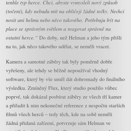
tenhle typ herce. Chci, abyste vymysleli nový způsob
(točení), kdy nebudu mít na obličeji žádné tečky. Nechci
nosit ani helmu nebo něco takového. Potřebuju být na
place se správným světlem a reagovat správně na
ostatní herce.“
Do doby, než Helman a jeho tým přišli
na to, jak něco takového udělat, se neměli vracet.
Kamera a samotné záběry tak byly poměrně dobře
vyřešeny, ale tehdy se běžně nepoužíval vhodný
software, který by vše uměl dát dohromady do finálního
výsledku. Zmíněný Flux, který studio použilo vůbec
poprvé, tak dokázal posbírat záběry ze všech tří kamer
a přiřadit k nim nekonečné reference z nespočtu starších
filmů všech herců – tedy těch, kde na sobě neměli
žádná přidaná zařízení, potvrzuje sám Helman ve