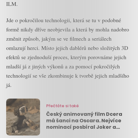
ILM.
Jde o pokročilou technologii, která se tu v podobné
formě nikdy dříve neobjevila a která by mohla nadobro
změnit způsob, jakým se ve filmech a seriálech
omlazují herci. Místo jejich dablérů nebo složitých 3D
efektů se zjednoduší proces, kterým porovnáme jejich
mladší já z jiných výkonů a za pomocí pokročilých
technologií se vše zkombinuje k tvorbě jejich mladšího
já.
Přečtěte si také
Český animovaný film Dcera
má šanci na Oscara. Nejvíce
nominací posbíral Joker a
zabodoval také Netflix