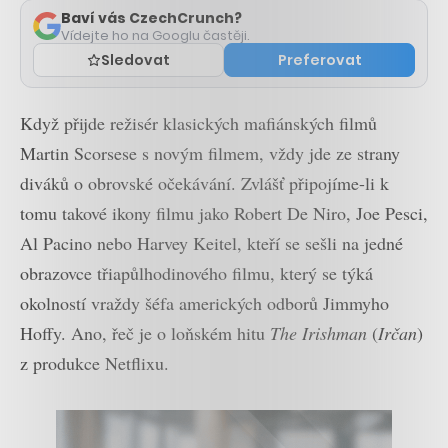
Baví vás CzechCrunch?
Vídejte ho na Googlu častěji.
Sledovat
Preferovat
Když přijde režisér klasických mafiánských filmů
Martin Scorsese s novým filmem, vždy jde ze strany
diváků o obrovské očekávání. Zvlášť připojíme-li k
tomu takové ikony filmu jako Robert De Niro, Joe Pesci,
Al Pacino nebo Harvey Keitel, kteří se sešli na jedné
obrazovce třiapůlhodinového filmu, který se týká
okolností vraždy šéfa amerických odborů Jimmyho
Hoffy. Ano, řeč je o loňském hitu
The Irishman
(
Irčan
)
z produkce Netflixu.