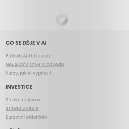
CO SE DĚJE V AI
Průšvih Anthtropicu
Nečekaný směr AI závodu
Kurzy, jak AI vypnout
INVESTICE
Sázka na Xerox
Strnad v Pirelli
Burzovní eldorádo