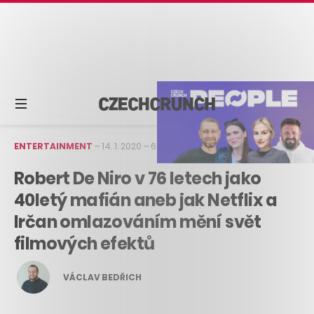
ENTERTAINMENT
–
14. 1. 2020
–
6 min čtení
Robert De Niro v 76 letech jako
40letý mafián aneb jak Netflix a
Irčan omlazováním mění svět
filmových efektů
VÁCLAV BEDŘICH