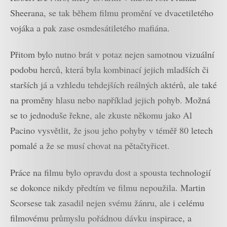
Sheerana, se tak během filmu promění ve dvacetiletého
vojáka a pak zase osmdesátiletého mafiána.
Přitom bylo nutno brát v potaz nejen samotnou vizuální
podobu herců, která byla kombinací jejich mladších či
starších já a vzhledu tehdejších reálných aktérů, ale také
na proměny hlasu nebo například jejich pohyb. Možná
se to jednoduše řekne, ale zkuste někomu jako Al
Pacino vysvětlit, že jsou jeho pohyby v téměř 80 letech
pomalé a že se musí chovat na pětačtyřicet.
Práce na filmu bylo opravdu dost a spousta technologií
se dokonce nikdy předtím ve filmu nepoužila. Martin
Scorsese tak zasadil nejen svému žánru, ale i celému
filmovému průmyslu pořádnou dávku inspirace, a