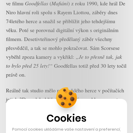
ve filmu
Goodfellas
(
Mafiáni
) z roku 1990, kde hrál De
Niro hlavní roli spolu s Rayem Liottou, záběry dnes
74letého herce a snažil se přiblížit jeho tehdejšímu
věku. Poté se porovnal digitální výkon s originálním
filmem. Desetivteřinový předělaný záběr všechny
přesvědčil, a tak se mohlo pokračovat. Sám Scorsese
vyběhl zpoza kamery a vykřikl:
„Je to přesně tak, jak
to bylo před 25 lety!“
Goodfellas totiž před 30 lety točil
právě on.
Reálně tak studio mělo pro každého herce v počítačích
jejich 3D model obličeje, se kterým mohlo pracovat a
kombinovat s reálnými záběry. Pomáhala jim i umělá
Cookies
inteligence, a to s vyhledáváním obličeje na záběru tak,
aby ho bylo možné částečně nahradit, ztmavit nebo
Pomocí cookies ukládáme vaše nastavení a preferencí,