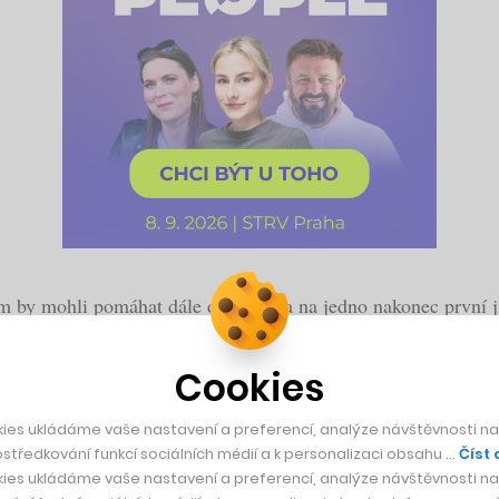
ým by mohli pomáhat dále do světa, a na jedno nakonec první
dní komunikace a zaujalo ho natolik, že se nakonec spojil s 
Cookies
 úspěchem fungují, ale v České republice jsme zatím teprve 
ies ukládáme vaše nastavení a preferencí, analýze návštěvnosti naš
středkování funkcí sociálních médií a k personalizaci obsahu …
Číst 
tý Vladimír Gašpar.
ies ukládáme vaše nastavení a preferencí, analýze návštěvnosti naš