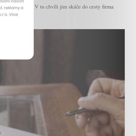
ívání našich
y a modernizují. V tu chvíli jim skáče do cesty firma
í, reklamy a
r.o. Více
chod.