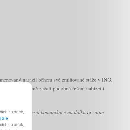
 jmenovaný narazil během své zmiňované stáže v ING.
Řídkým a společně začali podobná řešení nabízet i
na začátku. Moderní komunikace na dálku tu zatím
ich stránek,
dále
ich stránek,