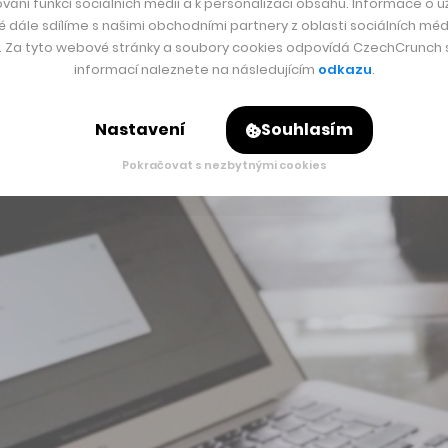
vání funkcí sociálních médií a k personalizaci obsahu. Informace o už
tví měnit, největší tuzemské instituce naskakují na nové trend
é dále sdílíme s našimi obchodními partnery z oblasti sociálních médi
y. Za tyto webové stránky a soubory cookies odpovídá CzechCrunch s.
a nabízí jim dva základní produkty pro modernější a lepší ob
informací naleznete na následujícím
odkazu
.
Nastavení
Souhlasím
Pokračovat s nezbytnými cookies