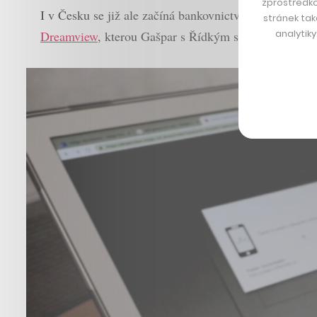
zprostředko
I v Česku se již ale začíná bankovnictví a pojišťovnic
stránek tak
analytik
Dreamview
, kterou Gašpar s Řídkým společně vedou, 