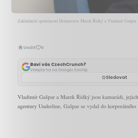
Zakladatelé společnosti Dreamview Marek Řídký a Vladimír Gašpar
Uložit
0
Baví vás CzechCrunch?
Vídejte ho na Googlu častěji.
Sledovat
Vladimír Gašpar a Marek Řídký jsou kamarádi, jejichž
agentury Underline, Gašpar se vydal do korporátního 