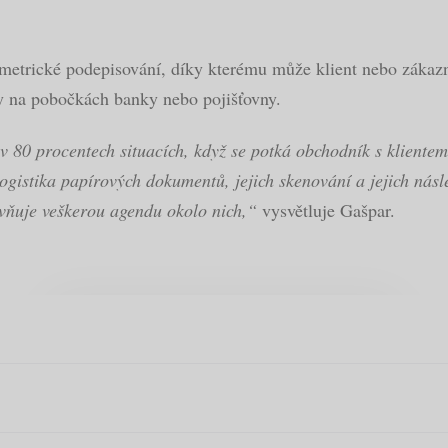
ometrické podepisování, díky kterému může klient nebo zákaz
ky na pobočkách banky nebo pojišťovny.
v 80 procentech situacích, když se potká obchodník s kliente
ogistika papírových dokumentů, jejich skenování a jejich nás
evňuje veškerou agendu okolo nich,“
vysvětluje Gašpar.