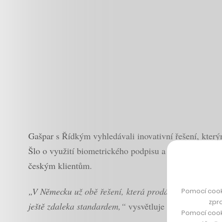
Gašpar s Řídkým vyhledávali inovativní řešení, kter
Šlo o využití biometrického podpisu a vzdálené obcho
českým klientům.
„V Německu už obě řešení, která prodáváme, s velkým
Pomocí cook
zpro
ještě zdaleka standardem,“
vysvětluje dvaačtyřicetile
Pomocí cook