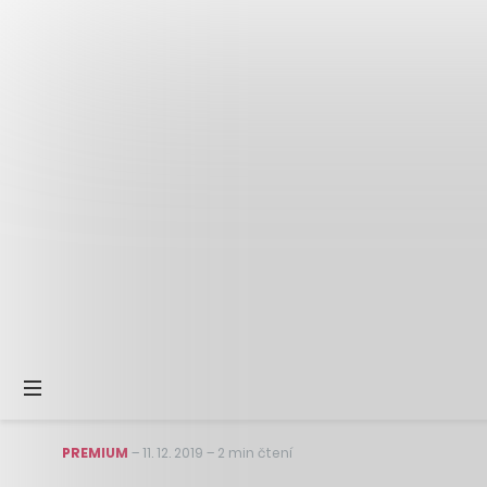
PREMIUM
–
11. 12. 2019
–
2 min čtení