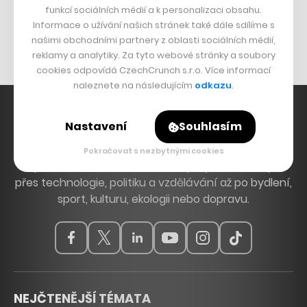
funkcí sociálních médií a k personalizaci obsahu.
Originální hodinky
Informace o užívání našich stránek také dále sdílíme s
Nábytek z betonu
našimi obchodními partnery z oblasti sociálních médií,
reklamy a analytiky. Za tyto webové stránky a soubory
cookies odpovídá CzechCrunch s.r.o. Více informací
naleznete na následujícím
odkazu
.
Nastavení
Souhlasím
Hlavní zdroj inspirace. Věnujeme se tématům, která
Pokračovat s nezbytnými cookies
hýbou Českem a světem, od byznysu a startupů
přes technologie, politiku a vzdělávání až po bydlení,
sport, kulturu, ekologii nebo dopravu.
NEJČTENĚJŠÍ TÉMATA