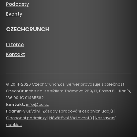
Podcasty
Eventy
CZECHCRUNCH
Inzerce
Kontakt
© 2014-2026 CzechCrunch.cz. Server provozuje společnost
CzechCrunch s.r.o. se sídlem Thámova 289/13, Praha 8 – Karlín,
186 00. IČ 01465562.
kontakt:
info@cc.cz
Podmínky užívání
|
Zásady zpracování osobních údajů
|
Obchodní podmínky
|
Návštěvní řád eventů
|
Nastavení
cookies