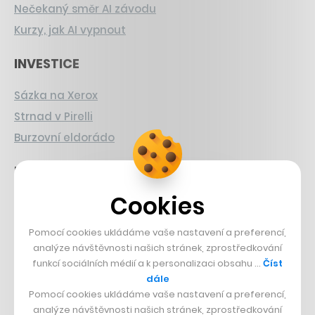
Nečekaný směr AI závodu
Kurzy, jak AI vypnout
INVESTICE
Sázka na Xerox
Strnad v Pirelli
Burzovní eldorádo
PŘÍBĚHY Z GASTRA
Cookies
Boční projekt, co se zvrtnul
Francouzský šéfkuchař na Šumavě
Pomocí cookies ukládáme vaše nastavení a preferencí,
Dva golfisti, co pečou
analýze návštěvnosti našich stránek, zprostředkování
funkcí sociálních médií a k personalizaci obsahu …
Číst
DESIGN
dále
Pomocí cookies ukládáme vaše nastavení a preferencí,
analýze návštěvnosti našich stránek, zprostředkování
Bomma není tichá