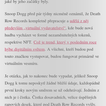
jaké by jeho začátky byly.
Snoop Dogg před pár týdny nicméně oznámil, že Death
Row Records kompletně přepracuje a
udělá z něj
především „virtuální vydavatelství“
, kde bude nová
hudba vycházet ve formě nezaměnitelných tokenů,
respektive NFT.
Což je trend, který v posledním roce
hýbe digitálním světem
. A všichni, kteří budou pod
touto značkou vystupovat, budou fungovat primárně ve
virtuálním vesmíru.
Je otázka, jak to nakonec bude vypadat, jelikož Snoop
Dogg k tomu neposkytl žádné bližší údaje, každopádně
první kroky novým směrem se už odehrávají. Jedním z
nich je i čistka. Čistka dosavadních, velice úspěšných
rapových desek, které pod Death Row Records vyšly.