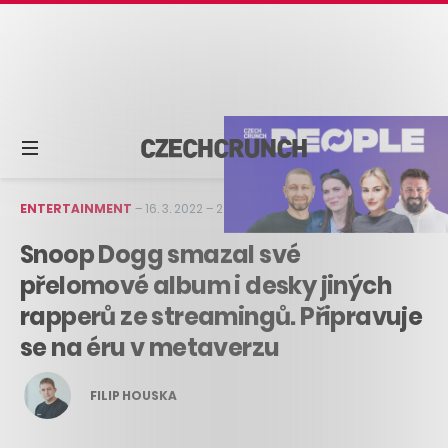
ENTERTAINMENT
–
16. 3. 2022
–
2 min čtení
Snoop Dogg smazal své
přelomové album i desky jiných
rapperů ze streamingů. Připravuje
se na éru v metaverzu
FILIP HOUSKA