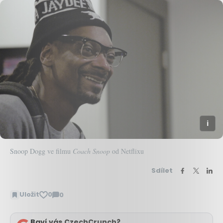
Snoop Dogg ve filmu
Coach Snoop
od Netflixu
Sdílet
Uložit
0
0
Zobrazit
komentáře
Baví vás CzechCrunch?