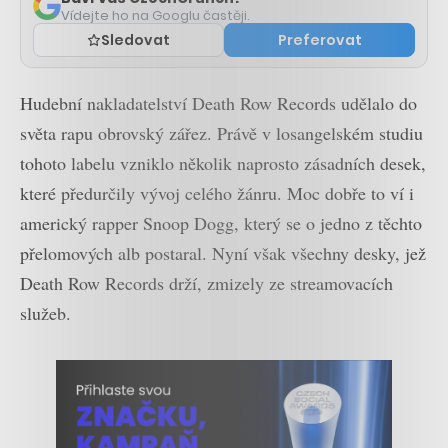
Vídejte ho na Googlu častěji.
Sledovat
Preferovat
Hudební nakladatelství Death Row Records udělalo do
světa rapu obrovský zářez. Právě v losangelském studiu
tohoto labelu vzniklo několik naprosto zásadních desek,
které předurčily vývoj celého žánru. Moc dobře to ví i
americký rapper Snoop Dogg, který se o jedno z těchto
přelomových alb postaral. Nyní však všechny desky, jež
Death Row Records drží, zmizely ze streamovacích
služeb.