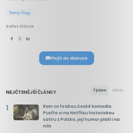
Snoop Dogg
Sdílet článek
Přejít do diskuze
Týden
Měsíc
NEJČTENĚJŠÍ ČLÁNKY
1
Kam se hrabou české komedie.
Pusťte si na Netflixu historickou
satiru z Polska, její humor platí i na
nás