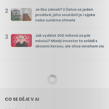
2
Je libo zámek? U Žatce se jeden
prodává, jeho součástí je i sýpka
nebo sušárna chmele
3
Jak vydělat 200 milionů za pár
měsíců? Mladý investor to zvládl s
akciemi Xeroxu, ale chce mnohem víc
CO SE DĚJE V AI