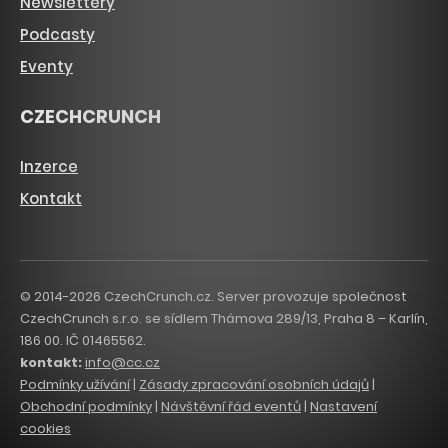
Newslettery
Podcasty
Eventy
CZECHCRUNCH
Inzerce
Kontakt
© 2014-2026 CzechCrunch.cz. Server provozuje společnost
CzechCrunch s.r.o. se sídlem Thámova 289/13, Praha 8 – Karlín,
186 00. IČ 01465562.
kontakt:
info@cc.cz
Podmínky užívání
|
Zásady zpracování osobních údajů
|
Obchodní podmínky
|
Návštěvní řád eventů
|
Nastavení
cookies