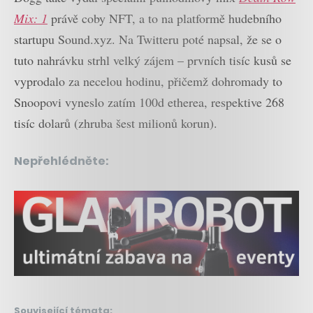
Mix: 1
právě coby NFT, a to na platformě hudebního
startupu Sound.xyz. Na Twitteru poté napsal, že se o
tuto nahrávku strhl velký zájem – prvních tisíc kusů se
vyprodalo za necelou hodinu, přičemž dohromady to
Snoopovi vyneslo zatím 100d etherea, respektive 268
tisíc dolarů (zhruba šest milionů korun).
Nepřehlédněte:
Související témata: