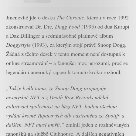
Jmenovitě jde o desku
The Chronic
, kterou v roce 1992
zkonstruoval Dr. Dre,
Dogg Food
(1995) od dua Kurupt
a Daz Dillinger a sedminásobně platinové album
Doggystyle
(1993), za kterým stojí právě Snoop Dogg.
Žádná z těchto desek v tento moment není dostupná k
online streamování – a fanoušci moc nerozumí, proč se
legendární americký rapper k tomuto kroku rozhodl.
„Takže kvůli tomu, že Snoop Dogg propaguje
nesmyslné NFT a z Death Row Records udělal
nahrávací společnost na bázi NFT, budou všechna
vydání kromě Tupacových alb odstraněna ze Spotify a
dalších. NFT musí umřít,“
zmínil jeden z rozhněvaných
fanoušků na službě Clubhouse. A dalších negativních