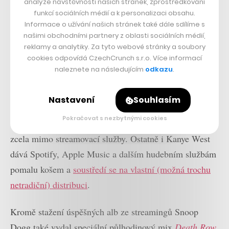
analýze návštěvnosti našich stránek, zprostředkování
funkcí sociálních médií a k personalizaci obsahu.
Informace o užívání našich stránek také dále sdílíme s
našimi obchodními partnery z oblasti sociálních médií,
reklamy a analytiky. Za tyto webové stránky a soubory
cookies odpovídá CzechCrunch s.r.o. Více informací
naleznete na následujícím
odkazu
.
Proč se Snoop Dogg k tomuto kroku rozhodl, je
Nastavení
Souhlasím
nejasné. Spekuluje se o tom, že by tyto desky, na která
Pokračovat s nezbytnými cookies
vlastní práva, vydal výhledově jako NFT a nechal je
zcela mimo streamovací služby. Ostatně i Kanye West
dává Spotify, Apple Music a dalším hudebním službám
pomalu košem a
soustředí se na vlastní (možná trochu
netradiční) distribuci
.
Kromě stažení úspěšných alb ze streamingů Snoop
Dogg také vydal speciální půlhodinový mix
Death Row