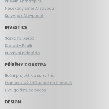
Průšvih Anthtropicu
Nečekaný směr AI závodu
Kurzy, jak AI vypnout
INVESTICE
Sázka na Xerox
Strnad v Pirelli
Burzovní eldorádo
PŘÍBĚHY Z GASTRA
Boční projekt, co se zvrtnul
Francouzský šéfkuchař na Šumavě
Dva golfisti, co pečou
DESIGN