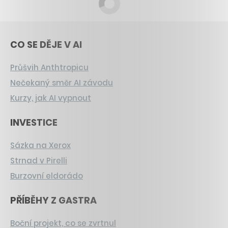
CO SE DĚJE V AI
Průšvih Anthtropicu
Nečekaný směr AI závodu
Kurzy, jak AI vypnout
INVESTICE
Sázka na Xerox
Strnad v Pirelli
Burzovní eldorádo
PŘÍBĚHY Z GASTRA
Boční projekt, co se zvrtnul