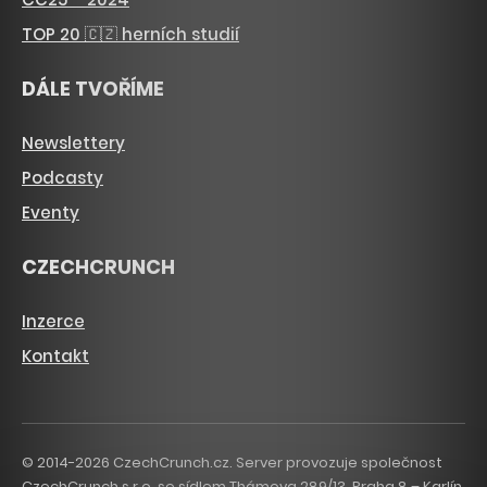
TOP 20 🇨🇿 herních studií
DÁLE TVOŘÍME
Newslettery
Podcasty
Eventy
CZECHCRUNCH
Inzerce
Kontakt
© 2014-2026 CzechCrunch.cz. Server provozuje společnost
CzechCrunch s.r.o. se sídlem Thámova 289/13, Praha 8 – Karlín,