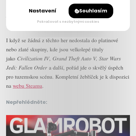
simulátory. Konkrétně pak
Euro Truck Simulator 2
a
Nastavení
Souhlasím
American Truck Simulator
. Ty skončily ve stříbrné,
Pokračovat s nezbytnými cookies
respektive bronzové kategorii.
I když se žádná z těchto her nedostala do platinové
nebo zlaté skupiny, kde jsou velkolepé tituly
jako
Civilization IV
,
Grand Theft Auto V, Star Wars
Jedi: Fallen Order
a další, pořád jde o skvělý úspěch
pro tuzemskou scénu. Kompletní žebříček je k dispozici
na
webu Steamu
.
Nepřehlédněte: