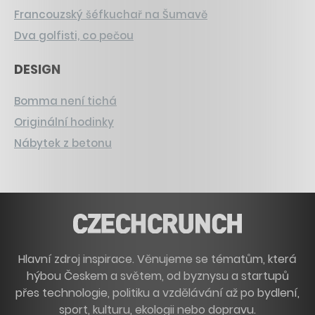
Francouzský šéfkuchař na Šumavě
Dva golfisti, co pečou
DESIGN
Bomma není tichá
Originální hodinky
Nábytek z betonu
Hlavní zdroj inspirace. Věnujeme se tématům, která
hýbou Českem a světem, od byznysu a startupů
přes technologie, politiku a vzdělávání až po bydlení,
sport, kulturu, ekologii nebo dopravu.