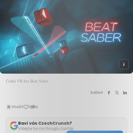
Česká VR hra Beat Saber
Sdílet
Uložit
0
0
Zobrazit
komentáře
Baví vás CzechCrunch?
Vídejte ho na Googlu častěji.