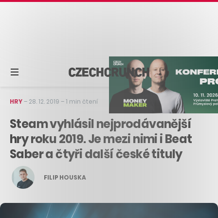
HRY
–
28. 12. 2019
–
1 min čtení
Steam vyhlásil nejprodávanější
hry roku 2019. Je mezi nimi i Beat
Saber a čtyři další české tituly
FILIP HOUSKA