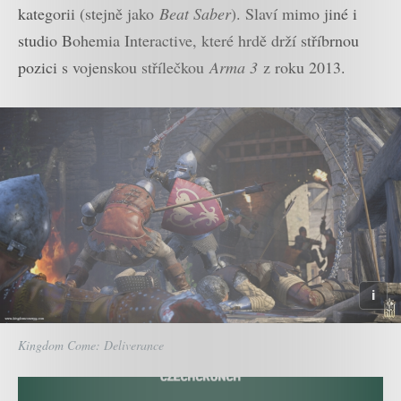
kategorii (stejně jako
Beat Saber
). Slaví mimo jiné i
studio Bohemia Interactive, které hrdě drží stříbrnou
pozici s vojenskou střílečkou
Arma 3
z roku 2013.
Kingdom Come: Deliverance