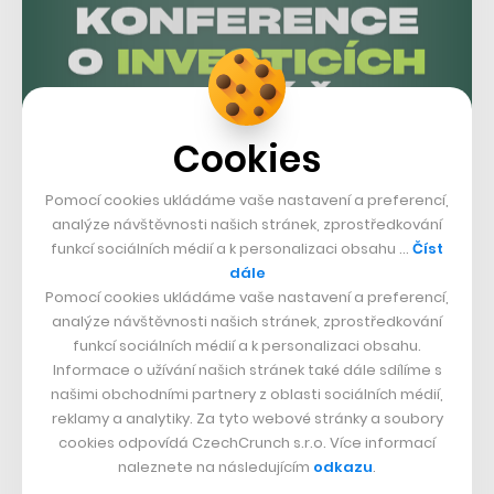
Cookies
Pomocí cookies ukládáme vaše nastavení a preferencí,
analýze návštěvnosti našich stránek, zprostředkování
funkcí sociálních médií a k personalizaci obsahu …
Číst
dále
Pomocí cookies ukládáme vaše nastavení a preferencí,
analýze návštěvnosti našich stránek, zprostředkování
funkcí sociálních médií a k personalizaci obsahu.
Informace o užívání našich stránek také dále sdílíme s
našimi obchodními partnery z oblasti sociálních médií,
reklamy a analytiky. Za tyto webové stránky a soubory
cookies odpovídá CzechCrunch s.r.o. Více informací
Nejúspěšnější česká firma, která v tomto žebříčku
naleznete na následujícím
odkazu
.
uspěla, je nicméně SCS Software a jeho kamionové