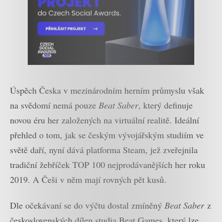
Úspěch Česka v mezinárodním herním průmyslu však
na svědomí nemá pouze
Beat Saber
, který definuje
novou éru her založených na virtuální realitě. Ideální
přehled o tom, jak se českým vývojářským studiím ve
světě daří, nyní dává platforma Steam, jež zveřejnila
tradiční žebříček TOP 100 nejprodávanějších her roku
2019. A Češi v něm mají rovných pět kusů.
Dle očekávaní se do výčtu dostal zmíněný
Beat Saber
z
československých dílen studia Beat Games, který lze