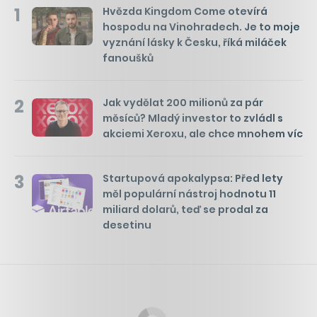
1
Hvězda Kingdom Come otevírá
hospodu na Vinohradech. Je to moje
vyznání lásky k Česku, říká miláček
fanoušků
2
Jak vydělat 200 milionů za pár
měsíců? Mladý investor to zvládl s
akciemi Xeroxu, ale chce mnohem víc
3
Startupová apokalypsa: Před lety
měl populární nástroj hodnotu 11
miliard dolarů, teď se prodal za
desetinu