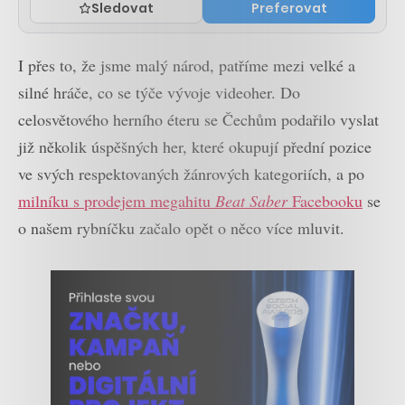
Sledovat
Preferovat
I přes to, že jsme malý národ, patříme mezi velké a
silné hráče, co se týče vývoje videoher. Do
celosvětového herního éteru se Čechům podařilo vyslat
již několik úspěšných her, které okupují přední pozice
ve svých respektovaných žánrových kategoriích, a po
milníku s prodejem megahitu
Beat Saber
Facebooku
se
o našem rybníčku začalo opět o něco více mluvit.