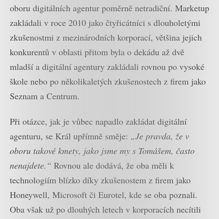
oboru digitálních agentur poměrně netradiční. Marketup
zakládali v roce 2010 jako čtyřicátníci s dlouholetými
zkušenostmi z mezinárodních korporací, většina jejich
konkurentů v oblasti přitom byla o dekádu až dvě
mladší a digitální agentury zakládali rovnou po vysoké
škole nebo po několikaletých zkušenostech z firem jako
Seznam a Centrum.
Při otázce, jak je vůbec napadlo zakládat digitální
agenturu, se Král upřímně směje:
„Je pravda, že v
oboru takové kmety, jako jsme my s Tomášem, často
nenajdete.“
Rovnou ale dodává, že oba měli k
technologiím blízko díky zkušenostem z firem jako
Honeywell, Microsoft či Eurotel, kde se oba poznali.
Oba však už po dlouhých letech v korporacích necítili