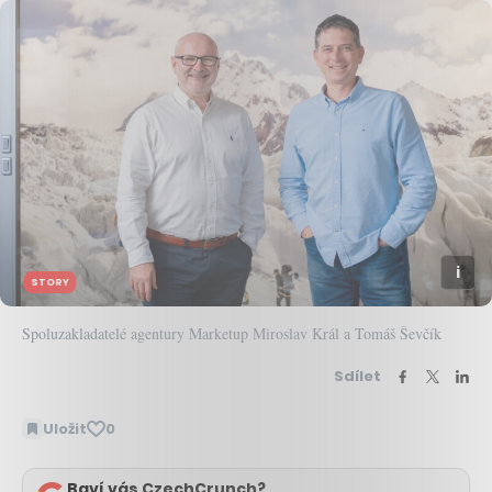
STORY
Spoluzakladatelé agentury Marketup Miroslav Král a Tomáš Ševčík
Sdílet
Uložit
0
Baví vás CzechCrunch?