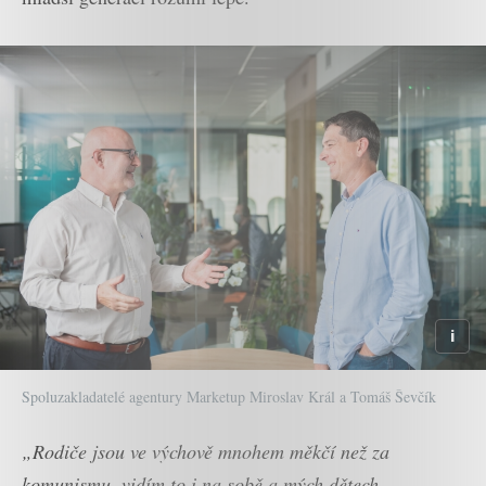
Spoluzakladatelé agentury Marketup Miroslav Král a Tomáš Ševčík
„Rodiče jsou ve výchově mnohem měkčí než za
komunismu, vidím to i na sobě a mých dětech.