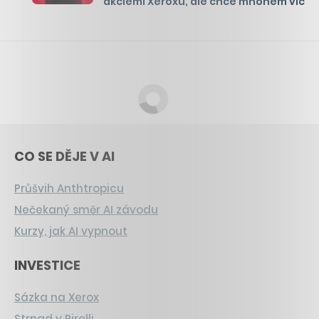
akciemi Xeroxu, ale chce mnohem víc
CO SE DĚJE V AI
Průšvih Anthtropicu
Nečekaný směr AI závodu
Kurzy, jak AI vypnout
INVESTICE
Sázka na Xerox
Strnad v Pirelli