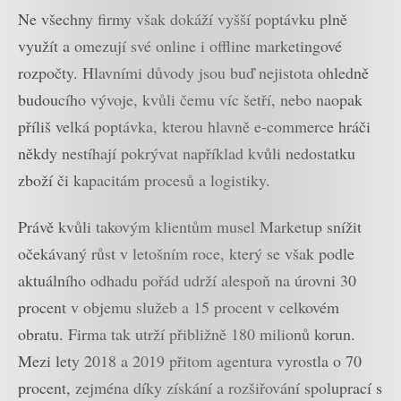
Ne všechny firmy však dokáží vyšší poptávku plně
využít a omezují své online i offline marketingové
rozpočty. Hlavními důvody jsou buď nejistota ohledně
budoucího vývoje, kvůli čemu víc šetří, nebo naopak
příliš velká poptávka, kterou hlavně e-commerce hráči
někdy nestíhají pokrývat například kvůli nedostatku
zboží či kapacitám procesů a logistiky.
Právě kvůli takovým klientům musel Marketup snížit
očekávaný růst v letošním roce, který se však podle
aktuálního odhadu pořád udrží alespoň na úrovni 30
procent v objemu služeb a 15 procent v celkovém
obratu. Firma tak utrží přibližně 180 milionů korun.
Mezi lety 2018 a 2019 přitom agentura vyrostla o 70
procent, zejména díky získání a rozšiřování spoluprací s