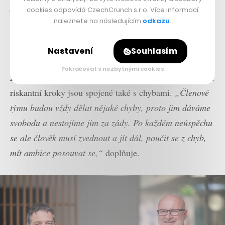
podporujeme, její první dva pokusy o výstup byly
cookies odpovídá CzechCrunch s.r.o. Více informací
neúspěšné, ale navzdory velkým rizikům to nevzdala a
naleznete na následujícím
odkazu
.
na třetí pokus to dokázala. Takhle motivované lidi
hledáme i do týmu,“
přibližuje Král.
Nastavení
Souhlasím
Pokračovat s nezbytnými cookies
Zároveň si však uvědomuje, že svoboda a možnost dělat
riskantní kroky jsou spojené také s chybami.
„Členové
týmu budou vždy dělat nějaké chyby, proto jim dáváme
svobodu a nestojíme jim za zády. Po každém neúspěchu
se ale člověk musí zvednout a jít dál, poučit se z chyb,
mít ambice posouvat se,“
doplňuje.