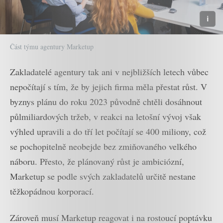
Část týmu agentury Marketup
Zakladatelé agentury tak ani v nejbližších letech vůbec
nepočítají s tím, že by jejich firma měla přestat růst. V
byznys plánu do roku 2023 původně chtěli dosáhnout
půlmiliardových tržeb, v reakci na letošní vývoj však
výhled upravili a do tří let počítají se 400 miliony, což
se pochopitelně neobejde bez zmiňovaného velkého
náboru. Přesto, že plánovaný růst je ambiciózní,
Marketup se podle svých zakladatelů určitě nestane
těžkopádnou korporací.
Zároveň musí Marketup reagovat i na rostoucí poptávku