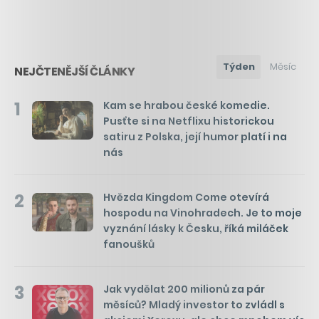
Týden
Měsíc
NEJČTENĚJŠÍ ČLÁNKY
1
Kam se hrabou české komedie.
Pusťte si na Netflixu historickou
satiru z Polska, její humor platí i na
nás
2
Hvězda Kingdom Come otevírá
hospodu na Vinohradech. Je to moje
vyznání lásky k Česku, říká miláček
fanoušků
3
Jak vydělat 200 milionů za pár
měsíců? Mladý investor to zvládl s