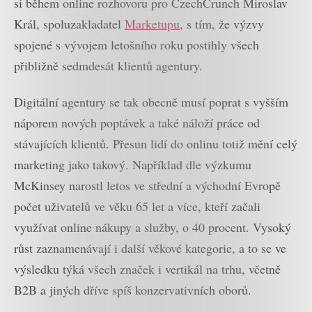
si během online rozhovoru pro CzechCrunch Miroslav
Král, spoluzakladatel
Marketupu
, s tím, že výzvy
spojené s vývojem letošního roku postihly všech
přibližně sedmdesát klientů agentury.
Digitální agentury se tak obecně musí poprat s vyšším
náporem nových poptávek a také náloží práce od
stávajících klientů. Přesun lidí do onlinu totiž mění celý
marketing jako takový. Například dle výzkumu
McKinsey narostl letos ve střední a východní Evropě
počet uživatelů ve věku 65 let a více, kteří začali
využívat online nákupy a služby, o 40 procent. Vysoký
růst zaznamenávají i další věkové kategorie, a to se ve
výsledku týká všech značek i vertikál na trhu, včetně
B2B a jiných dříve spíš konzervativních oborů.