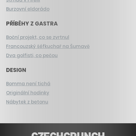
Burzovní eldorádo
PŘÍBĚHY Z GASTRA
Boční projekt, co se zvrtnul
Francouzský šéfkuchař na Šumavě
Dva golfisti, co pečou
DESIGN
Bomma není tichá
Originální hodinky
Nábytek z betonu