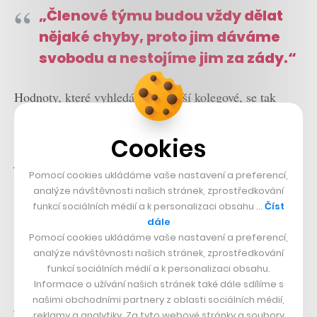
„Členové týmu budou vždy dělat
nějaké chyby, proto jim dáváme
svobodu a nestojíme jim za zády.“
Hodnoty, které vyhledávají mladší kolegové, se tak
podepisují i do firemní kultury. Marketup podle
Králových slov hodně dbá na autonomii a svobodu, jež
Cookies
jsou ovšem pro správné fungování vyvážené
Pomocí cookies ukládáme vaše nastavení a preferencí,
zodpovědností jedince. S těmito faktory je pak spojená i
analýze návštěvnosti našich stránek, zprostředkování
nutná odvaha členů týmu a schopnost překonávat
funkcí sociálních médií a k personalizaci obsahu …
Číst
dále
překážky.
Pomocí cookies ukládáme vaše nastavení a preferencí,
analýze návštěvnosti našich stránek, zprostředkování
„Všude po kanceláři máme velké fototapety z expedice
funkcí sociálních médií a k personalizaci obsahu.
horolezkyně Kláry Kolouchové, první Češky, které se
Informace o užívání našich stránek také dále sdílíme s
našimi obchodními partnery z oblasti sociálních médií,
podařilo zdolat horu K2. Jako firma ji od roku 2016
reklamy a analytiky. Za tyto webové stránky a soubory