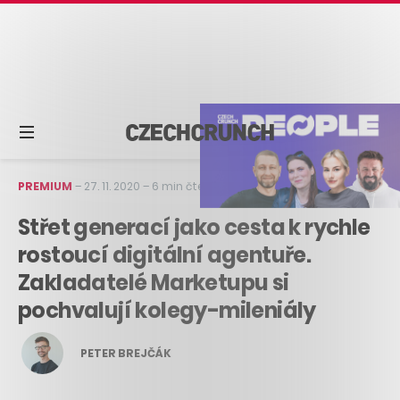
PREMIUM
–
27. 11. 2020
–
6 min čtení
Střet generací jako cesta k rychle
rostoucí digitální agentuře.
Zakladatelé Marketupu si
pochvalují kolegy-mileniály
PETER BREJČÁK