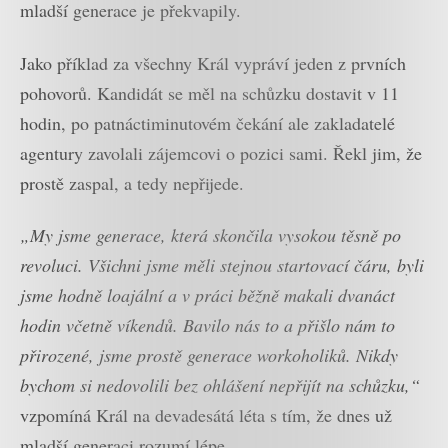
mladší generace je překvapily.
Jako příklad za všechny Král vypráví jeden z prvních
pohovorů. Kandidát se měl na schůzku dostavit v 11
hodin, po patnáctiminutovém čekání ale zakladatelé
agentury zavolali zájemcovi o pozici sami. Řekl jim, že
prostě zaspal, a tedy nepřijede.
„My jsme generace, která skončila vysokou těsně po
revoluci. Všichni jsme měli stejnou startovací čáru, byli
jsme hodně loajální a v práci běžně makali dvanáct
hodin včetně víkendů. Bavilo nás to a přišlo nám to
přirozené, jsme prostě generace workoholiků. Nikdy
bychom si nedovolili bez ohlášení nepřijít na schůzku,“
vzpomíná Král na devadesátá léta s tím, že dnes už
mladší generaci rozumí lépe.