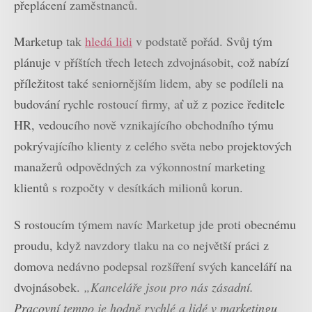
přeplácení zaměstnanců.
Marketup tak
hledá lidi
v podstatě pořád. Svůj tým
plánuje v příštích třech letech zdvojnásobit, což nabízí
příležitost také seniornějším lidem, aby se podíleli na
budování rychle rostoucí firmy, ať už z pozice ředitele
HR, vedoucího nově vznikajícího obchodního týmu
pokrývajícího klienty z celého světa nebo projektových
manažerů odpovědných za výkonnostní marketing
klientů s rozpočty v desítkách milionů korun.
S rostoucím týmem navíc Marketup jde proti obecnému
proudu, když navzdory tlaku na co největší práci z
domova nedávno podepsal rozšíření svých kanceláří na
dvojnásobek.
„Kanceláře jsou pro nás zásadní.
Pracovní tempo je hodně rychlé a lidé v marketingu