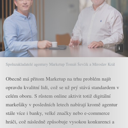
Spoluzakladatelé agentury Marketup Tomáš Ševčík a Miroslav Král
Obecně má přitom Marketup na trhu problém najít
opravdu kvalitní lidi, což se už prý stává standardem v
celém oboru. S růstem online aktivit totiž digitální
markeťáky v posledních letech nabírají kromě agentur
stále více i banky, velké značky nebo e-commerce
hráči, což následně způsobuje vysokou konkurenci a