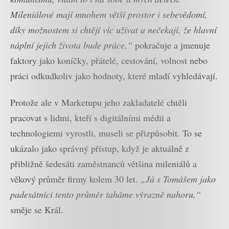
Mileniálové mají mnohem větší prostor i sebevědomí,
díky možnostem si chtějí víc užívat a nečekají, že hlavní
náplní jejich života bude práce,“
pokračuje a jmenuje
faktory jako koníčky, přátelé, cestování, volnost nebo
práci odkudkoliv jako hodnoty, které mladí vyhledávají.
Protože ale v Marketupu jeho zakladatelé chtěli
pracovat s lidmi, kteří s digitálními médii a
technologiemi vyrostli, museli se přizpůsobit. To se
ukázalo jako správný přístup, když je aktuálně z
přibližně šedesáti zaměstnanců většina mileniálů a
věkový průměr firmy kolem 30 let.
„Já s Tomášem jako
padesátníci tento průměr taháme výrazně nahoru,“
směje se Král.