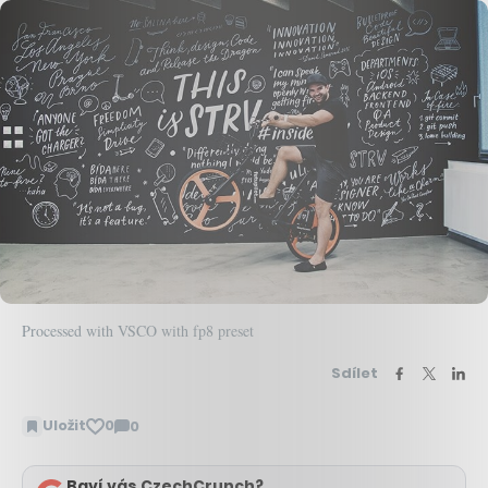
Processed with VSCO with fp8 preset
Sdílet
Uložit
0
0
Zobrazit
komentáře
Baví vás CzechCrunch?