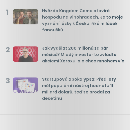
1
Hvězda Kingdom Come otevírá
hospodu na Vinohradech. Je to moje
vyznání lásky k Česku, říká miláček
fanoušků
2
Jak vydělat 200 milionů za pár
měsíců? Mladý investor to zvládl s
akciemi Xeroxu, ale chce mnohem víc
3
Startupová apokalypsa: Před lety
měl populární nástroj hodnotu 11
miliard dolarů, teď se prodal za
desetinu