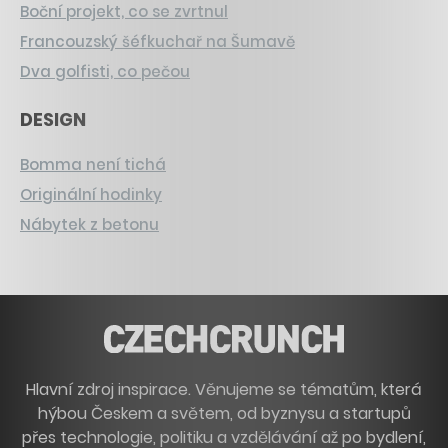
Boční projekt, co se zvrtnul
Francouzský šéfkuchař na Šumavě
Dva golfisti, co pečou
DESIGN
Bomma není tichá
Originální hodinky
Nábytek z betonu
Hlavní zdroj inspirace. Věnujeme se tématům, která
hýbou Českem a světem, od byznysu a startupů
přes technologie, politiku a vzdělávání až po bydlení,