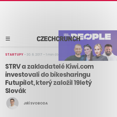
STARTUPY
–
30. 6. 2017
–
1 min čtení
STRV a zakladatelé Kiwi.com
investovali do bikesharingu
Futupilot, který založil 19letý
Slovák
JIŘÍ SVOBODA