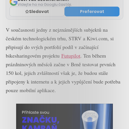
Vídejte ho na Googlu častěji.
Sledovat
Preferovat
V současnosti jedny z nejznámějších subjektů na
českém technologickém trhu, STRV a Kiwi.com, si
připisují do svých portfolií podíl v začínající
bikesharingovém projektu
Futupilot
. Ten během
prázdninových měsíců začne v Brně testovat prvních
150 kol, jejich zvláštností však je, že budou stále
připojeny k internetu a k jejich vypůjčení bude potřeba
pouze mobilní aplikace.