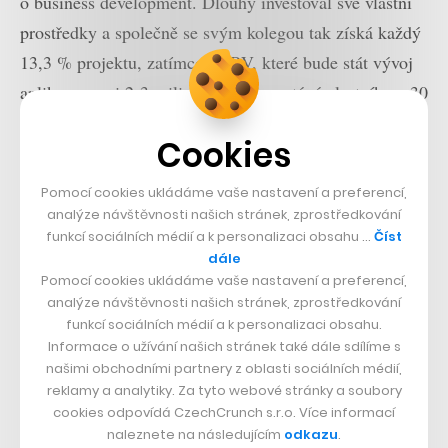
o business development. Dlouhý investoval své vlastní
prostředky a společně se svým kolegou tak získá každý
13,3 % projektu, zatímco STRV, které bude stát vývoj
aplikace mezi 2-3 miliony korun, se stává vlastníkem 30
%.
Cookies
„Inteligentní kolo ovládané přes mobilní telefon,
Pomocí cookies ukládáme vaše nastavení a preferencí,
to je přesně typ projektu, který nás láká. Dávat
analýze návštěvnosti našich stránek, zprostředkování
funkcí sociálních médií a k personalizaci obsahu …
Číst
dohromady naši znalost ze světa mobilních
dále
aplikací s fyzickými věcmi připojenými na
Pomocí cookies ukládáme vaše nastavení a preferencí,
internet je budoucnost, u které chceme být. Líbí
analýze návštěvnosti našich stránek, zprostředkování
funkcí sociálních médií a k personalizaci obsahu.
se nám i budoucí vize, kdy by kola měla mít
Informace o užívání našich stránek také dále sdílíme s
elektromotor, což může ještě více zvýšit
našimi obchodními partnery z oblasti sociálních médií,
reklamy a analytiky. Za tyto webové stránky a soubory
popularitu městských kol,“ doplňuje Lubo Smid,
cookies odpovídá CzechCrunch s.r.o. Více informací
spoluzakladatel a COO STRV.
naleznete na následujícím
odkazu
.