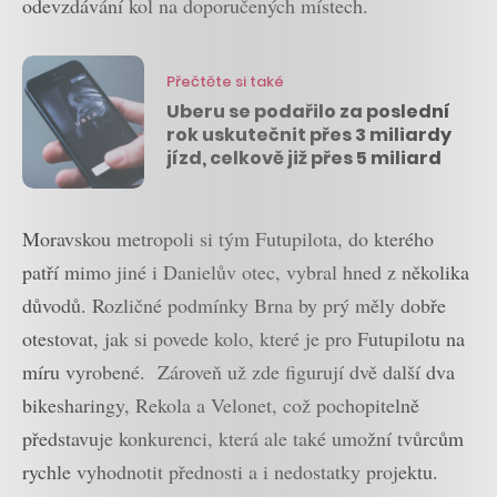
odevzdávání kol na doporučených místech.
Přečtěte si také
Uberu se podařilo za poslední
rok uskutečnit přes 3 miliardy
jízd, celkově již přes 5 miliard
Moravskou metropoli si tým Futupilota, do kterého
patří mimo jiné i Danielův otec, vybral hned z několika
důvodů. Rozličné podmínky Brna by prý měly dobře
otestovat, jak si povede kolo, které je pro Futupilotu na
míru vyrobené. Zároveň už zde figurují dvě další dva
bikesharingy, Rekola a Velonet, což pochopitelně
představuje konkurenci, která ale také umožní tvůrcům
rychle vyhodnotit přednosti a i nedostatky projektu.