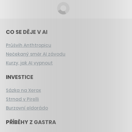
CO SE DĚJE V AI
Průšvih Anthtropicu
Nečekaný směr AI závodu
Kurzy, jak AI vypnout
INVESTICE
Sázka na Xerox
Strnad v Pirelli
Burzovní eldorádo
PŘÍBĚHY Z GASTRA