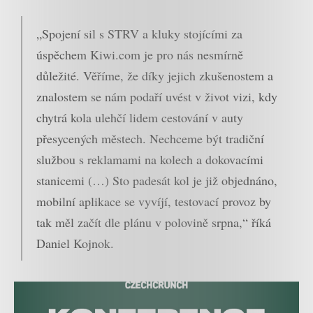
„Spojení sil s STRV a kluky stojícími za
úspěchem Kiwi.com je pro nás nesmírně
důležité. Věříme, že díky jejich zkušenostem a
znalostem se nám podaří uvést v život vizi, kdy
chytrá kola ulehčí lidem cestování v auty
přesycených městech. Nechceme být tradiční
službou s reklamami na kolech a dokovacími
stanicemi (…) Sto padesát kol je již objednáno,
mobilní aplikace se vyvíjí, testovací provoz by
tak měl začít dle plánu v polovině srpna,“ říká
Daniel Kojnok.