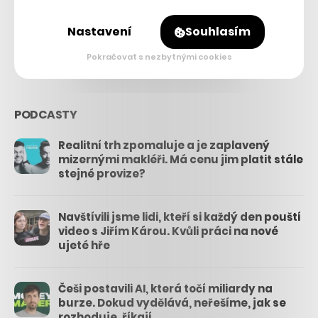
26.3k
Nastavení
Souhlasím
3.3k
Pokračovat s nezbytnými cookies
PODCASTY
Realitní trh zpomaluje a je zaplavený
mizernými makléři. Má cenu jim platit stále
stejné provize?
Navštívili jsme lidi, kteří si každý den pouští
video s Jiřím Károu. Kvůli práci na nové
ujeté hře
Češi postavili AI, která točí miliardy na
burze. Dokud vydělává, neřešíme, jak se
rozhoduje, říkají