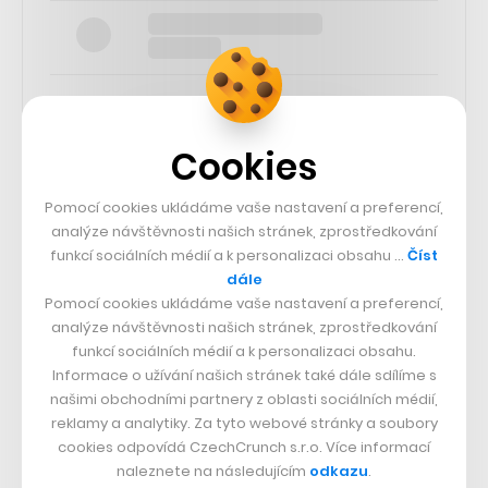
Cookies
SLEDUJTE NÁS
Pomocí cookies ukládáme vaše nastavení a preferencí,
analýze návštěvnosti našich stránek, zprostředkování
73k
funkcí sociálních médií a k personalizaci obsahu …
Číst
dále
Pomocí cookies ukládáme vaše nastavení a preferencí,
25k
analýze návštěvnosti našich stránek, zprostředkování
funkcí sociálních médií a k personalizaci obsahu.
65k
Informace o užívání našich stránek také dále sdílíme s
našimi obchodními partnery z oblasti sociálních médií,
reklamy a analytiky. Za tyto webové stránky a soubory
56.4k
cookies odpovídá CzechCrunch s.r.o. Více informací
naleznete na následujícím
odkazu
.