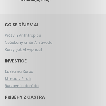
CO SE DĚJE V AI
Průšvih Anthtropicu
Nečekaný směr AI závodu
Kurzy, jak AI vypnout
INVESTICE
Sázka na Xerox
Strnad v Pirelli
Burzovní eldorádo
PŘÍBĚHY Z GASTRA