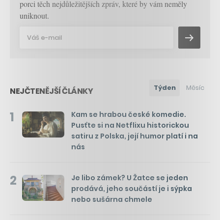
porci těch nejdůležitějších zpráv, které by vám neměly
uniknout.
Týden
Měsíc
NEJČTENĚJŠÍ ČLÁNKY
1
Kam se hrabou české komedie.
Pusťte si na Netflixu historickou
satiru z Polska, její humor platí i na
nás
2
Je libo zámek? U Žatce se jeden
prodává, jeho součástí je i sýpka
nebo sušárna chmele