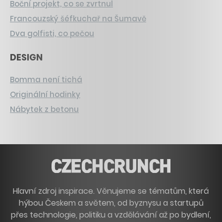
Boční projekt, co se zvrtnul
Francouzský šéfkuchař na Šumavě
Dva golfisti, co pečou
DESIGN
Bomma není tichá
Originální hodinky
Nábytek z betonu
Hlavní zdroj inspirace. Věnujeme se tématům, která
hýbou Českem a světem, od byznysu a startupů
přes technologie, politiku a vzdělávání až po bydlení,