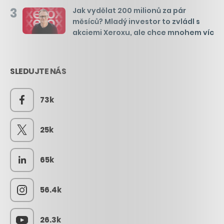
3
Jak vydělat 200 milionů za pár
měsíců? Mladý investor to zvládl s
akciemi Xeroxu, ale chce mnohem víc
SLEDUJTE NÁS
73k
25k
65k
56.4k
26.3k