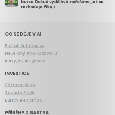
burze. Dokud vydělává, neřešíme, jak se
rozhoduje, říkají
CO SE DĚJE V AI
Průšvih Anthtropicu
Nečekaný směr AI závodu
Kurzy, jak AI vypnout
INVESTICE
Sázka na Xerox
Strnad v Pirelli
Burzovní eldorádo
PŘÍBĚHY Z GASTRA