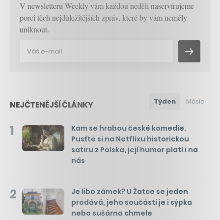
V newsletteru Weekly vám každou neděli naservírujeme
porci těch nejdůležitějších zpráv, které by vám neměly
uniknout.
Týden
Měsíc
NEJČTENĚJŠÍ ČLÁNKY
1
Kam se hrabou české komedie.
Pusťte si na Netflixu historickou
satiru z Polska, její humor platí i na
nás
2
Je libo zámek? U Žatce se jeden
prodává, jeho součástí je i sýpka
nebo sušárna chmele