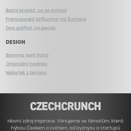
Boční projekt, co se zvrtnul
Francouzský šéfkuchař na Šumavě
Dva golfisti, co pečou
DESIGN
Bomma není tichá
Originální hodinky
Nábytek z betonu
Hlavní zdroj inspirace. Věnujeme se tématům, která
hýbou Českem a světem, od byznysu a startupů