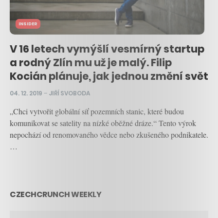
INSIDER
V 16 letech vymýšlí vesmírný startup
a rodný Zlín mu už je malý. Filip
Kocián plánuje, jak jednou změní svět
04. 12. 2019
–
JIŘÍ SVOBODA
„Chci vytvořit globální síť pozemních stanic, které budou
komunikovat se satelity na nízké oběžné dráze.“ Tento výrok
nepochází od renomovaného vědce nebo zkušeného podnikatele.
…
CZECHCRUNCH WEEKLY