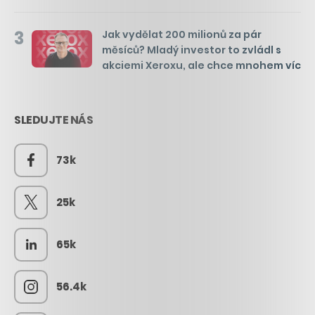
3
Jak vydělat 200 milionů za pár
měsíců? Mladý investor to zvládl s
akciemi Xeroxu, ale chce mnohem víc
SLEDUJTE NÁS
73k
25k
65k
56.4k