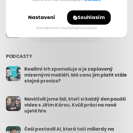
26.3k
Nastavení
Souhlasím
Pokračovat s nezbytnými cookies
3.3k
PODCASTY
Realitní trh zpomaluje a je zaplavený
mizernými makléři. Má cenu jim platit stále
stejné provize?
Navštívili jsme lidi, kteří si každý den pouští
video s Jiřím Károu. Kvůli práci na nové
ujeté hře
Češi postavili AI, která točí miliardy na