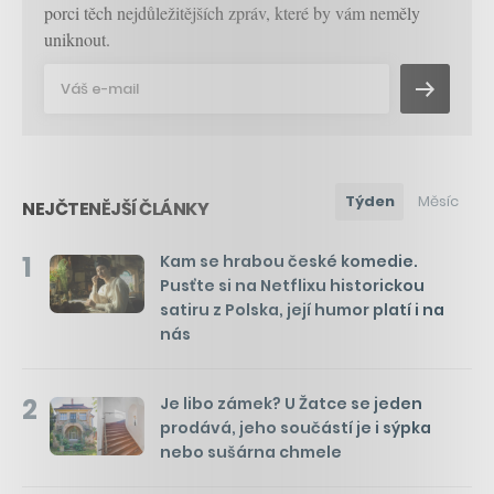
porci těch nejdůležitějších zpráv, které by vám neměly
uniknout.
Týden
Měsíc
NEJČTENĚJŠÍ ČLÁNKY
1
Kam se hrabou české komedie.
Pusťte si na Netflixu historickou
satiru z Polska, její humor platí i na
nás
2
Je libo zámek? U Žatce se jeden
prodává, jeho součástí je i sýpka
nebo sušárna chmele