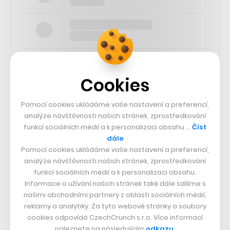
Cookies
SLEDUJTE NÁS
Pomocí cookies ukládáme vaše nastavení a preferencí,
analýze návštěvnosti našich stránek, zprostředkování
funkcí sociálních médií a k personalizaci obsahu …
Číst
73k
dále
Pomocí cookies ukládáme vaše nastavení a preferencí,
25k
analýze návštěvnosti našich stránek, zprostředkování
funkcí sociálních médií a k personalizaci obsahu.
Informace o užívání našich stránek také dále sdílíme s
65k
našimi obchodními partnery z oblasti sociálních médií,
reklamy a analytiky. Za tyto webové stránky a soubory
cookies odpovídá CzechCrunch s.r.o. Více informací
56.4k
naleznete na následujícím
odkazu
.