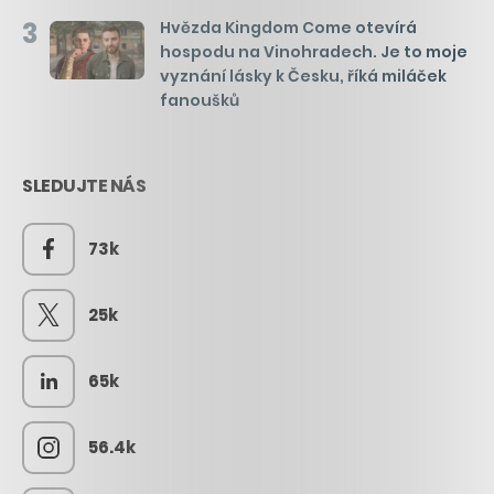
3
Hvězda Kingdom Come otevírá
hospodu na Vinohradech. Je to moje
vyznání lásky k Česku, říká miláček
fanoušků
SLEDUJTE NÁS
73k
25k
65k
56.4k