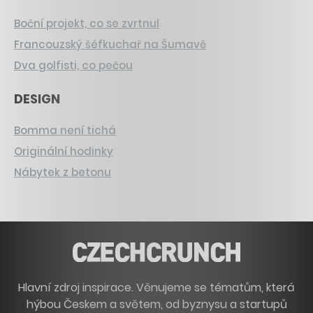
Boční projekt, co se zvrtnul
Francouzský šéfkuchař na Šumavě
Dva golfisti, co pečou
DESIGN
Bomma není tichá
Originální hodinky
Nábytek z betonu
Hlavní zdroj inspirace. Věnujeme se tématům, která
hýbou Českem a světem, od byznysu a startupů