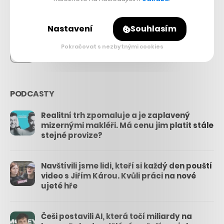
26.3k
Nastavení
Souhlasím
Pokračovat s nezbytnými cookies
3.3k
PODCASTY
Realitní trh zpomaluje a je zaplavený
mizernými makléři. Má cenu jim platit stále
stejné provize?
Navštívili jsme lidi, kteří si každý den pouští
video s Jiřím Károu. Kvůli práci na nové
ujeté hře
Češi postavili AI, která točí miliardy na