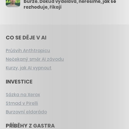
burze. Dokud vydělává, neřešíme, jak se
rozhoduje, říkají
CO SE DĚJE V AI
Průšvih Anthtropicu
Nečekaný směr AI závodu
Kurzy, jak AI vypnout
INVESTICE
Sázka na Xerox
Strnad v Pirelli
Burzovní eldorádo
PŘÍBĚHY Z GASTRA