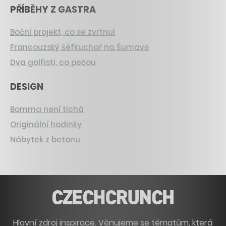
PŘÍBĚHY Z GASTRA
Boční projekt, co se zvrtnul
Francouzský šéfkuchař na Šumavě
Dva golfisti, co pečou
DESIGN
Bomma není tichá
Originální hodinky
Nábytek z betonu
Hlavní zdroj inspirace. Věnujeme se tématům, která