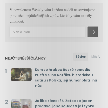
V newsletteru Weekly vám každou neděli naservírujeme
porci těch nejdůležitějších zpráv, které by vám neměly
uniknout.
Týden
Měsíc
NEJČTENĚJŠÍ ČLÁNKY
1
Kam se hrabou české komedie.
Pusťte si na Netflixu historickou
satiru z Polska, její humor platí i na
nás
2
Je libo zámek? U Žatce se jeden
prodává, jeho součástí je i sýpka