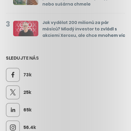
nebo sušárna chmele
3
Jak vydělat 200 milionů za pár
měsíců? Mladý investor to zvládl s
akciemi Xeroxu, ale chce mnohem víc
SLEDUJTE NÁS
73k
25k
65k
56.4k