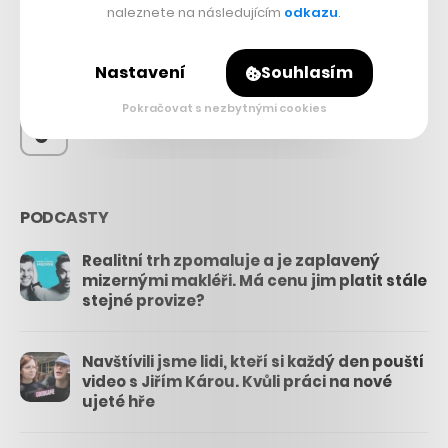
56.4k
naleznete na následujícím
odkazu
.
Nastavení
Souhlasím
26.3k
Pokračovat s nezbytnými cookies
3.3k
PODCASTY
Realitní trh zpomaluje a je zaplavený
mizernými makléři. Má cenu jim platit stále
stejné provize?
Navštívili jsme lidi, kteří si každý den pouští
video s Jiřím Károu. Kvůli práci na nové
ujeté hře