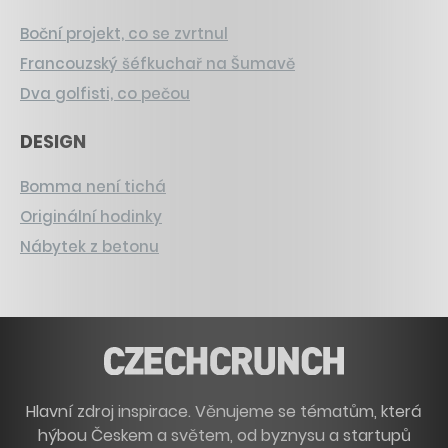
Boční projekt, co se zvrtnul
Francouzský šéfkuchař na Šumavě
Dva golfisti, co pečou
DESIGN
Bomma není tichá
Originální hodinky
Nábytek z betonu
Hlavní zdroj inspirace. Věnujeme se tématům, která
hýbou Českem a světem, od byznysu a startupů