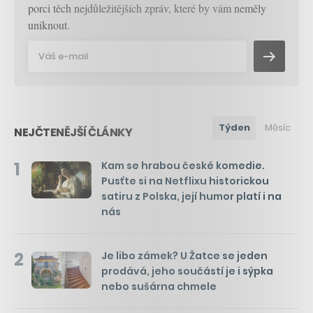
porci těch nejdůležitějších zpráv, které by vám neměly
uniknout.
Týden
Měsíc
NEJČTENĚJŠÍ ČLÁNKY
1
Kam se hrabou české komedie.
Pusťte si na Netflixu historickou
satiru z Polska, její humor platí i na
nás
2
Je libo zámek? U Žatce se jeden
prodává, jeho součástí je i sýpka
nebo sušárna chmele