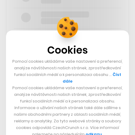
Cookies
SLEDUJTE NÁS
Pomocí cookies ukládáme vaše nastavení a preferencí,
analýze návštěvnosti našich stránek, zprostředkování
funkcí sociálních médií a k personalizaci obsahu …
Číst
73k
dále
Pomocí cookies ukládáme vaše nastavení a preferencí,
25k
analýze návštěvnosti našich stránek, zprostředkování
funkcí sociálních médií a k personalizaci obsahu.
Informace o užívání našich stránek také dále sdílíme s
65k
našimi obchodními partnery z oblasti sociálních médií,
reklamy a analytiky. Za tyto webové stránky a soubory
cookies odpovídá CzechCrunch s.r.o. Více informací
56.4k
naleznete na následujícím
odkazu
.