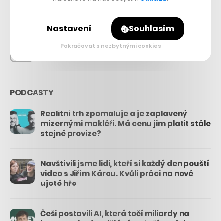
26.3k
Nastavení
Souhlasím
Pokračovat s nezbytnými cookies
3.3k
PODCASTY
Realitní trh zpomaluje a je zaplavený
mizernými makléři. Má cenu jim platit stále
stejné provize?
Navštívili jsme lidi, kteří si každý den pouští
video s Jiřím Károu. Kvůli práci na nové
ujeté hře
Češi postavili AI, která točí miliardy na