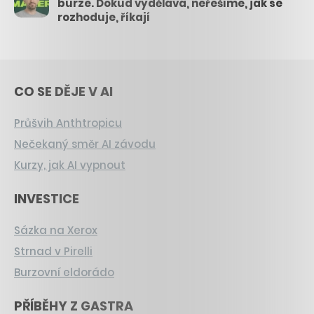
burze. Dokud vydělává, neřešíme, jak se
rozhoduje, říkají
CO SE DĚJE V AI
Průšvih Anthtropicu
Nečekaný směr AI závodu
Kurzy, jak AI vypnout
INVESTICE
Sázka na Xerox
Strnad v Pirelli
Burzovní eldorádo
PŘÍBĚHY Z GASTRA