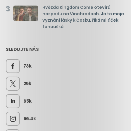
3
Hvězda Kingdom Come otevírá
hospodu na Vinohradech. Je to moje
vyznání lásky k Česku, říká miláček
fanoušků
SLEDUJTE NÁS
73k
25k
65k
56.4k