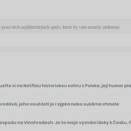
orci těch nejdůležitějších zpráv, které by vám neměly uniknout.
te si na Netflixu historickou satiru z Polska, její humor plat
prodává, jeho součástí je i sýpka nebo sušárna chmele
podu na Vinohradech. Je to moje vyznání lásky k Česku, ř