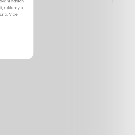
ívání našich
í, reklamy a
r.o. Více