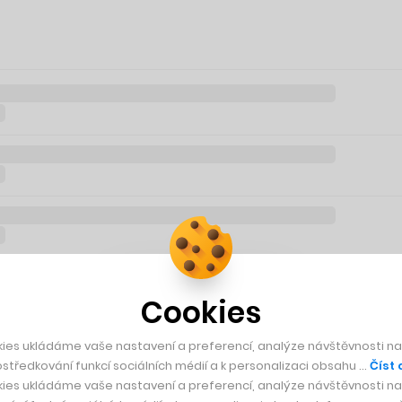
Cookies
ies ukládáme vaše nastavení a preferencí, analýze návštěvnosti naš
středkování funkcí sociálních médií a k personalizaci obsahu …
Číst 
ies ukládáme vaše nastavení a preferencí, analýze návštěvnosti naš