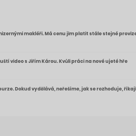
izernými makléři. Má cenu jim platit stále stejné proviz
pouští video s Jiřím Károu. Kvůli práci na nové ujeté hře
a burze. Dokud vydělává, neřešíme, jak se rozhoduje, říkaj