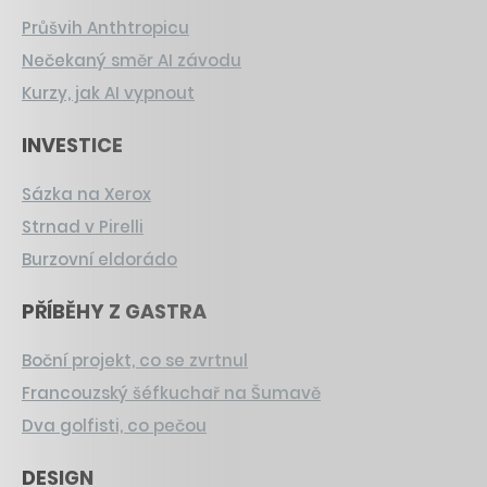
Průšvih Anthtropicu
Nečekaný směr AI závodu
Kurzy, jak AI vypnout
INVESTICE
Sázka na Xerox
Strnad v Pirelli
Burzovní eldorádo
PŘÍBĚHY Z GASTRA
Boční projekt, co se zvrtnul
Francouzský šéfkuchař na Šumavě
Dva golfisti, co pečou
DESIGN