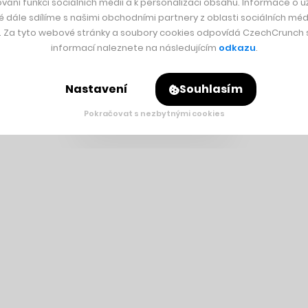
vání funkcí sociálních médií a k personalizaci obsahu. Informace o už
é dále sdílíme s našimi obchodními partnery z oblasti sociálních médi
y. Za tyto webové stránky a soubory cookies odpovídá CzechCrunch s.
informací naleznete na následujícím
odkazu
.
Nastavení
Souhlasím
Pokračovat s nezbytnými cookies