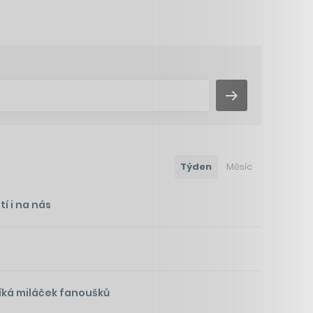
Týden
Měsíc
í i na nás
íká miláček fanoušků