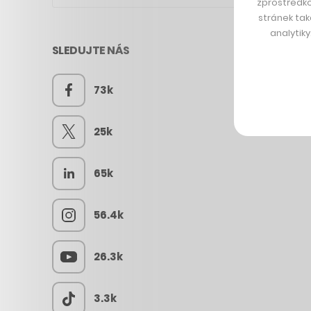
zprostředko
stránek tak
analytik
SLEDUJTE NÁS
73k
25k
65k
56.4k
26.3k
3.3k