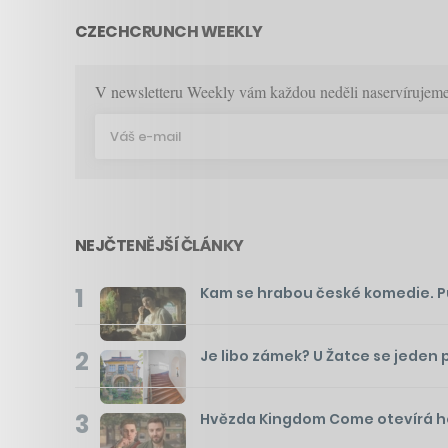
CZECHCRUNCH WEEKLY
V newsletteru Weekly vám každou neděli naservírujeme p
NEJČTENĚJŠÍ ČLÁNKY
1
Kam se hrabou české komedie. Pusť
2
Je libo zámek? U Žatce se jeden 
3
Hvězda Kingdom Come otevírá hos