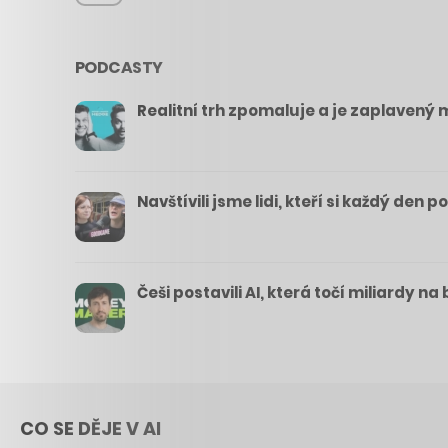
PODCASTY
Realitní trh zpomaluje a je zaplavený m
Navštívili jsme lidi, kteří si každý den 
Češi postavili AI, která točí miliardy n
CO SE DĚJE V AI