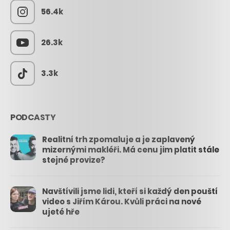
56.4k
26.3k
3.3k
PODCASTY
Realitní trh zpomaluje a je zaplavený
mizernými makléři. Má cenu jim platit stále
stejné provize?
Navštívili jsme lidi, kteří si každý den pouští
video s Jiřím Károu. Kvůli práci na nové
ujeté hře