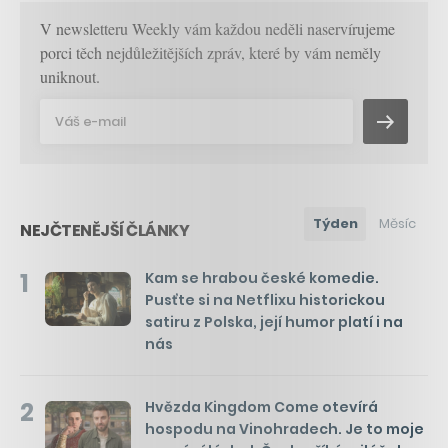
V newsletteru Weekly vám každou neděli naservírujeme
porci těch nejdůležitějších zpráv, které by vám neměly
uniknout.
Týden
Měsíc
NEJČTENĚJŠÍ ČLÁNKY
1
Kam se hrabou české komedie.
Pusťte si na Netflixu historickou
satiru z Polska, její humor platí i na
nás
2
Hvězda Kingdom Come otevírá
hospodu na Vinohradech. Je to moje