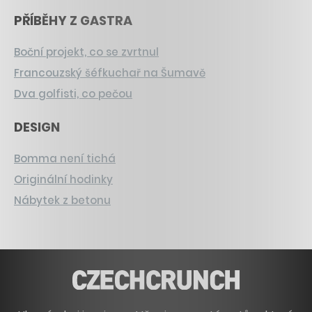
PŘÍBĚHY Z GASTRA
Boční projekt, co se zvrtnul
Francouzský šéfkuchař na Šumavě
Dva golfisti, co pečou
DESIGN
Bomma není tichá
Originální hodinky
Nábytek z betonu