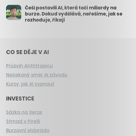
Češi postavili AI, která točí miliardy na
burze. Dokud vydělává, neřešíme, jak se
rozhoduje, říkají
CO SE DĚJE V AI
Průšvih Anthtropicu
Nečekaný směr AI závodu
Kurzy, jak AI vypnout
INVESTICE
Sázka na Xerox
Strnad v Pirelli
Burzovní eldorádo