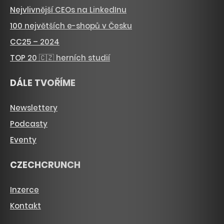
Nejvlivnější CEOs na LinkedInu
100 největších e-shopů v Česku
CC25 – 2024
TOP 20 🇨🇿 herních studií
DÁLE TVOŘÍME
Newslettery
Podcasty
Eventy
CZECHCRUNCH
Inzerce
Kontakt