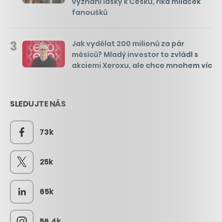
vyznání lásky k Česku, říká miláček
fanoušků
3
Jak vydělat 200 milionů za pár
měsíců? Mladý investor to zvládl s
akciemi Xeroxu, ale chce mnohem víc
SLEDUJTE NÁS
73k
25k
65k
56.4k