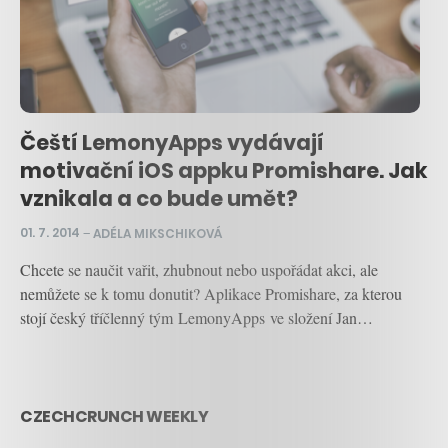
Čeští LemonyApps vydávají
motivační iOS appku Promishare. Jak
vznikala a co bude umět?
01. 7. 2014
–
ADÉLA MIKSCHIKOVÁ
Chcete se naučit vařit, zhubnout nebo uspořádat akci, ale
nemůžete se k tomu donutit? Aplikace Promishare, za kterou
stojí český tříčlenný tým LemonyApps ve složení Jan…
CZECHCRUNCH WEEKLY