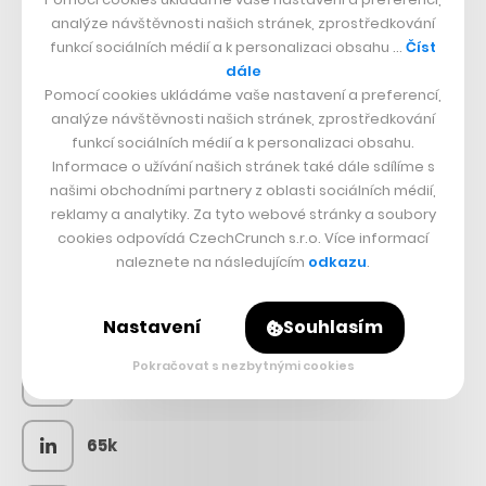
analýze návštěvnosti našich stránek, zprostředkování
funkcí sociálních médií a k personalizaci obsahu …
Číst
dále
Pomocí cookies ukládáme vaše nastavení a preferencí,
analýze návštěvnosti našich stránek, zprostředkování
funkcí sociálních médií a k personalizaci obsahu.
Informace o užívání našich stránek také dále sdílíme s
našimi obchodními partnery z oblasti sociálních médií,
reklamy a analytiky. Za tyto webové stránky a soubory
cookies odpovídá CzechCrunch s.r.o. Více informací
SLEDUJTE NÁS
naleznete na následujícím
odkazu
.
73k
Nastavení
Souhlasím
Pokračovat s nezbytnými cookies
25k
65k